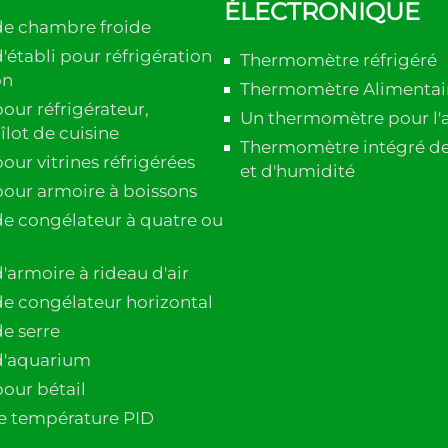
ÉLECTRONIQUE
de chambre froide
établi pour réfrigération
Thermomètre réfrigéré
on
Thermomètre Alimentai
our réfrigérateur,
Un thermomètre pour l'
îlot de cuisine
Thermomètre intégré d
ur vitrines réfrigérées
et d'humidité
our armoire à boissons
e congélateur à quatre ou
'armoire à rideau d'air
e congélateur horizontal
e serre
d'aquarium
our bétail
e température PID