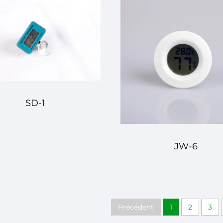
SD-1
JW-6
Précédent
1
2
3