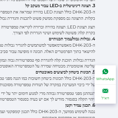
3. תצוגה דיגיטיטלית ב-LED עבור מעקב קל
ה-DHK-203 כולל תצוגת LED בהיר
בקלות. התצוגה גם מספקת ממשק פשוט לתכנות והגדרת גבולות
תצוג תצוגת LED: תצוגה בהירה וברורה לקריאת טמפרטורה בזמן אמת.
בקרת קלה: פשוטה לשימוש ושינוי הגדרות לפי הצורך.
4. גבולות גבוה/נמוך תכנותיים
ה-DHK-203 מאפשרמאפשר למשתמשים להגדיר גבולות 
להישאר בתוך הפרמטרים האלה. תכונה זו מופיעה עבור סבי
הגדרת גבולות: תוכנת קלה להגדרת סף טמפרטורות גבוה ונמוך
שליטה אוטומטית: מבטיחה שמירה על הטמפרטורה האופטימלי
5. תכונות ביטחון לביצועים מאובטחים
ה-DHK-203 כולל תכונות ביטחון חשובות כמו הגנה 
WhatsApp
על ידי כיבוי המערכת במקרה של תנודות טמפרטורה מסוכנות 
הגנההגן מפני טמפרטורה גבוהה מדי: למנוע חימום יתר על ידי כיבוי המ
דוא"ל
זיהוי תקלה בסנסור: מודיע לך אם יש בעיה בסנסור הטמפרטור
6. תכנון עמיד וקטן
נבנה לשימוש ממושך, ה-DHK-203
תעשייתיות או מסחריות מאתגרות.