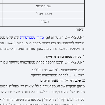
שם המותג:
מספר מודל:
תעודה:
תיאור:
ה-DHK-203 דיגיטליigital
מקרן טמפרטורה
הוא שלט טמפרט
ומדויקיוקית בטמפרטורה, מה שופך אותו מתאים הן ליישומים 
1. בקרת טמפרטורה מדוייקת
ה-DHK-203 תוכנן להספק בקרת טמפרטורה מדויקת עם דיוק של ±1°C, מה שמבטיח ביצוע יציב בסביבות שדורשות בקרת טמפרטורה אמינה.
טווח טמפרטורה: -40°C עד +99°C
דיוק: ±1°C לבקרת טמפרטורה מדויקת.
2. פלט דו-רילי להתאמה וחימום
מצבים של חימום וקירור כדי לשמור על טווח הטמפרטורה הרצו
בקרת חימום וקירור: ניהול חלק של מערכות חימום וקירור לל
הערכה אוטומטית: שומרת על הטמפרטורה האופטימלית ללא 