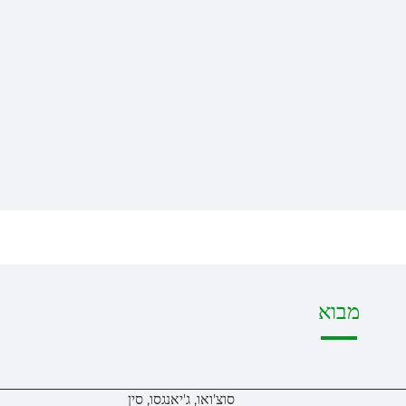
מבוא
סוצ'ואו, ג'יאנגסו, סין