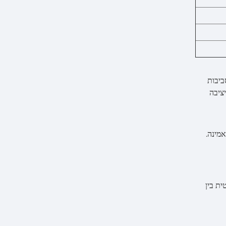
ביבות
לות, ה-DHK-203 מבטיח שליטה יציבה
DHK-20 יכול להחליף אוטומטית בין