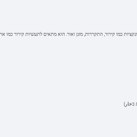
 כלליות עם פונקציות כמו קירור, התקררות, מזגן ואור. הוא מתאים לתעשיות קירור כמו אר