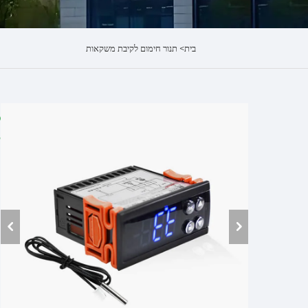
בית>
תנור חימום לקיבת משקאות
א