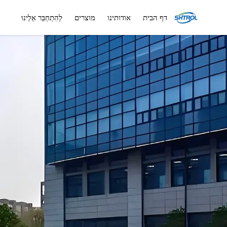
דף הבית
אודותינו
מוצרים
לְהִתְחַבֵּר אֵלֵינוּ