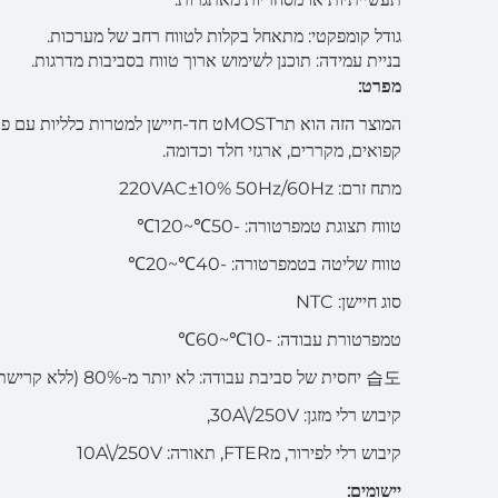
גודל קומפקטי: מתאחל בקלות לטווח רחב של מערכות.
בניית עמידה: תוכנן לשימוש ארוך טווח בסביבות מדרגות.
מפרט:
המוצר הזה הוא תרMOSTט חד-חיישן למטרות
קפואים, מקררים, ארגזי חלד וכדומה.
מתח זרם: 220VAC±10% 50Hz/60Hz
טווח תצוגת טמפרטורה: -50℃~120℃
טווח שליטה בטמפרטורה: -40℃~20℃
סוג חיישן: NTC
טמפרטורת עבודה: -10℃~60℃
습도 יחסית של סביבת עבודה: לא יותר מ-80% (ללא קרישת בخار)
קיבוש רלי מזגן: 30A\/250V,
קיבוש רלי לפירור, מFTER, תאורה: 10A\/250V
יישומים: