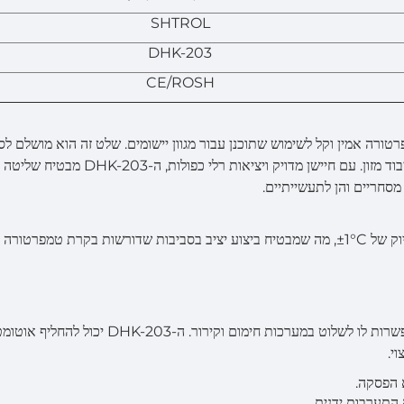
SHTROL
DHK-203
CE/ROSH
ורה אמין וקל לשימוש שתוכנן עבור מגוון יישומים. שלט זה הוא מושלם לס
רגישות לטמפרטורה כמו קירור, מחברות, מערכות HVAC ועיבוד מזון. עם חיישן מדויק ויציאות רלי כפו
מסחריים והן לתעשייתיים.
מתקן הבקרה של הטמפרטורה כולל יציאות רלי כפולות, המאפשרות לו לשלוט במערכות חימום וקירור. ה-3
י.
א הפסקה.
התערבות ידנית.