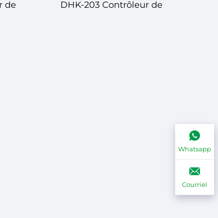
r de
DHK-203 Contrôleur de
Température
ôle
Numérique – Contrôle
Fiable et Précis de la
r
Température
Whatsapp
ons
Courriel