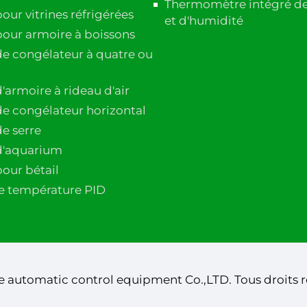
Thermomètre intégré d
ur vitrines réfrigérées
et d'humidité
our armoire à boissons
e congélateur à quatre ou
'armoire à rideau d'air
e congélateur horizontal
e serre
d'aquarium
our bétail
e température PID
 automatic control equipment Co.,LTD. Tous droits r