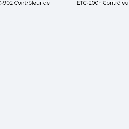
-902 Contrôleur de
ETC-200+ Contrôleu
Température
Température
mérique – Contrôle
Numérique – Contr
Précis de la
Avancé de la
mpérature pour des
Température pou
plications Variées
plusieurs Applicati