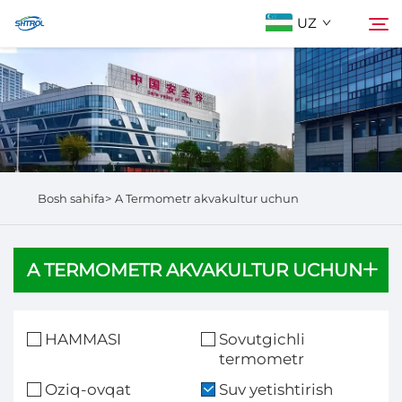
UZ
Biz Haqidida
Qidirish
Mahsulotlar
Bosh sahifa>
A Termometr akvakultur uchun
Biz bilan bog'lanish
A TERMOMETR AKVAKULTUR UCHUN
HAMMASI
Sovutgichli
termometr
Oziq-ovqat
Suv yetishtirish