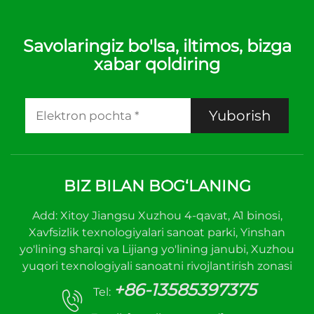
Savolaringiz bo'lsa, iltimos, bizga
xabar qoldiring
Yuborish
BIZ BILAN BOG‘LANING
Add: Xitoy Jiangsu Xuzhou 4-qavat, A1 binosi,
Xavfsizlik texnologiyalari sanoat parki, Yinshan
yo'lining sharqi va Lijiang yo'lining janubi, Xuzhou
yuqori texnologiyali sanoatni rivojlantirish zonasi
+86-13585397375
Tel: