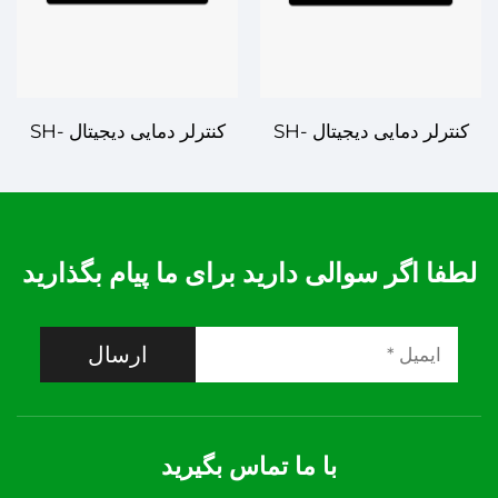
کنترلر دمایی دیجیتال SH-
کنترلر دمایی دیجیتال SH-
740F - کنترل قابل اتکا برای
730B - کنترل دقیق دما برای
برنامه‌های مختلف
مدیریت سیستم کارآمد
لطفا اگر سوالی دارید برای ما پیام بگذارید
ارسال
با ما تماس بگیرید