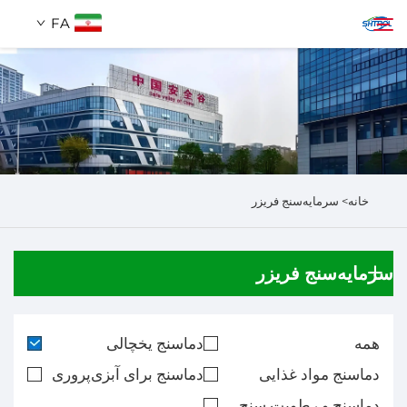
FA
دربارهٔ ما
جستجو
محصولات
خانه>
سرمایه‌سنج فریزر
تماس با ما
سرمایه‌سنج فریزر
همه
دماسنج یخچالی
دماسنج مواد غذایی
دماسنج برای آبزی‌پروری
دماسنج و رطوبت سنج