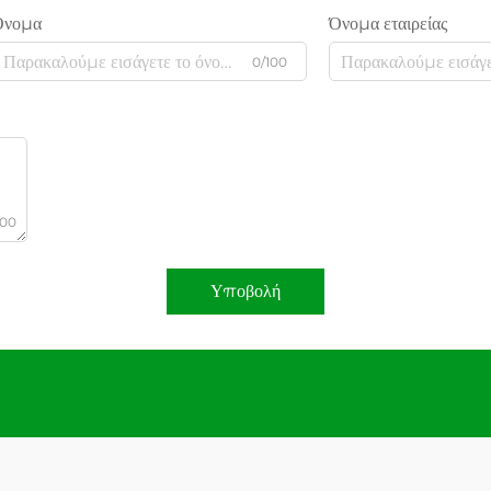
Όνομα
Όνομα εταιρείας
0/100
000
Υποβολή