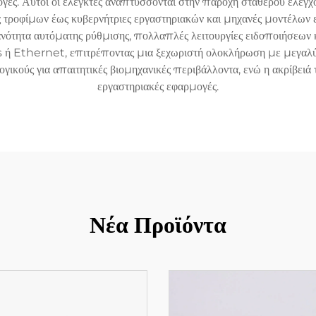
γές. Αυτοί οι ελεγκτές αναπτύσσονται στην παροχή σταθερού έλεγχ
ς τροφίμων έως κυβερνήτριες εργαστηριακών και μηχανές μοντέλων 
νότητα αυτόματης ρύθμισης, πολλαπλές λειτουργίες ειδοποιήσεων
 Ethernet, επιτρέποντας μια ξεχωριστή ολοκλήρωση με μεγαλύτ
γικούς για απαιτητικές βιομηχανικές περιβάλλοντα, ενώ η ακρίβειά 
εργαστηριακές εφαρμογές.
Νέα Προϊόντα