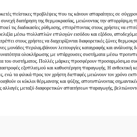
ετές πείστικες προβλέψεις που τις κάνουν απαραίτητες σε σύγχρο
ει συνεχή διατήρηση της θερμοκρασίας, μειώνοντας την απορρίψιμη 
εί τις διαδικασίες ρύθμισης, επιτρέποντας στους χρήστες να επιτ
υελιξία μέσω πολλαπλών επιλογών εισόδου και εξόδου, αποδεχόμεν
έπει στους χρήστες να διαχειρίζονται διαφορετικές ζώνες θερμοκρα
νες μονάδες περιλαμβάνουν λειτουργίες καταγραφής και ανάλυσης 
 Η δυνατότητα ολοκλήρωσης με υπάρχουσες συστήματα μέσω προτυπ
κότητα του συστήματος. Πολλές μάρκες προσφέρουν προσαρμόσιμα 
αταστροφές εξοπλισμού και καθυστέρηση παραγωγής. Η ανθεκτική κ
ς, ενώ τα φιλικά προς τον χρήστη διεπαφές μειώνουν τον χρόνο εκπ
ποιηθούν οι κύκλοι θέρμανσης και ψύξης, αποτυπώνοντας σημαντικέ
λλαγές μεταξύ διαφορετικών απαιτήσεων παραγωγής, βελτιώνοντας 