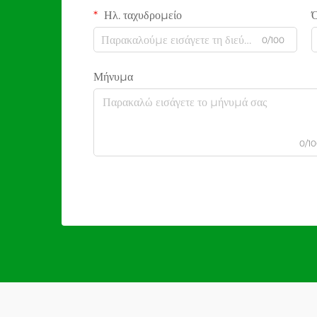
Ηλ. ταχυδρομείο
0/100
Μήνυμα
0/1