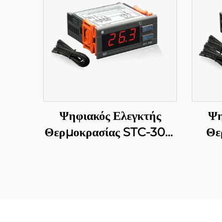
Ψηφιακός Ελεγκτής
Ψη
Θερμοκρασίας STC-300:
Θε
Ακρίβεια και
92
πολυσποράδα για
πολ
αποτελεσματική
θ
διαχείριση θερμοκρασίας
β
εμπ