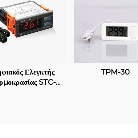
φιακός Ελεγκτής
TPM-30
ρμοκρασίας STC-
00: Προηγμένος,
υσταδιακός έλεγχος
ερμοκρασίας για
ιομηχανικές και
ορικές εφαρμογές