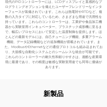
現代のPIDコントローラーには、LCDディスプレイと直感的なプ
ログラミングオプションを備えたユーザーフレンドリーなインタ
ーフェースが装備されています。これらは熱電対やRTDなど、複
数の入力タイプに対応しているため、さまざまな用途で汎用性を
持っています。これらのコントローラーは、工業炉や食品加工機
器から実験室用インキュベーター、プラスチック成形機に至るま
で、幅広いプロセスにおいて安定した温度制御を提供します。ほ
とんどの最新モデルには、自己チューニング機能、多重アラーム
機能、データ記録機能などの追加機能が搭載されています。ま
た、ModbusやEthernetなどの通信プロトコルも組み込まれてお
り、大規模な自動化システムとのシームレスな統合が可能です。
これらのコントローラーの耐久性和頼りやすさは、過酷な産業環
境に最適であり、その精度は敏感な実験室用途でも同等に価値が
あります。
新製品