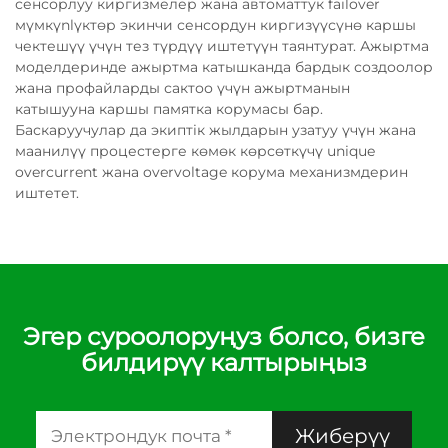
сенсорлуу киргизмелер жана автоматтук failover
мүмкүnlүктөр экинчи сенсордун киргизүүсүнө каршы
чектешүү үчүн тез түрдүү иштетүүн таянтурат. Ажыртма
моделдеринде ажыртма катышканда бардык создоолор
жана профайларды сактоо үчүн ажыртманын
катышууна каршы памятка корумасы бар.
Баскаруучулар да экиптiк жылдарын узатуу үчүн жана
маанилүү процестерге көмөк көрсөткүчү unique
overcurrent жана overvoltage корума механизмдерин
иштетет.
Эгер суроолоруңуз болсо, бизге
билдирүү калтырыңыз
Жиберүү