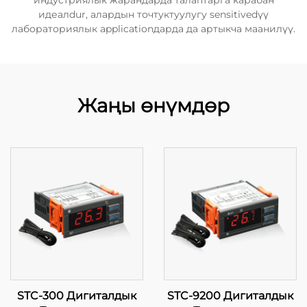
индустриялык жарандарда талаптарга карабан
идеалdur, алардын точтуктуулугу sensitivedүү
лабораториялык applicationдарда да артыкча маанилүү.
Жаңы өнүмдөр
STC-300 Дигиталдык
STC-9200 Дигиталдык