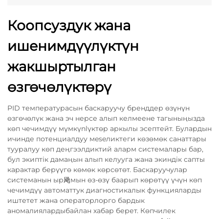
Коопсуздук жана
ишенимдүүлүктүн
жакшыртылган
өзгөчөлүктөрү
PID температурасын баскаруучу бренддер өзүнүн
өзгөчөлүк жана эч нерсе алып келмеене тагыныңызда
көп чечимдүү мүмкүnlүктөр аркылы эсептейт. Булардын
ичинде потенциалдуу мeseликтеги көзөмөк санаттары
тууралуу көп деңгээлдиктий аларм системалары бар,
бул экиптiк дамаңын алып келууга жана экиндiк сапты
карактaр берүүгө көмөк көрсөтөт. Баскаруучулар
системанын ыр飏мын өз-өзү баарып көрөтүү үчүн көп
чечимдүү автоматтук диагностикалык функцияларды
иштетет жана операторлорго бардык
аномалиялардыбайлан хабар берет. Көпчилек