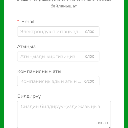
байланышат.
Email
0/100
Атыңыз
0/100
Компаниянын аты
0/200
Билдирүү
0/1000