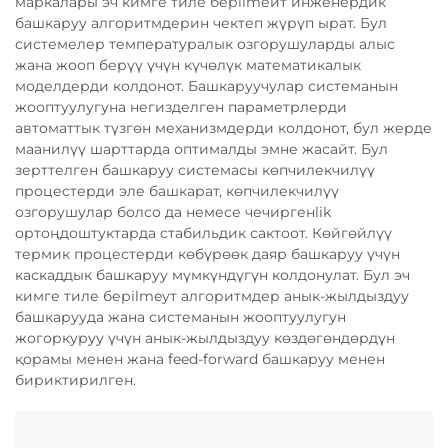
маркалары эч кимге тиле берilmейт инженердик
башкаруу алгоритмдерин чектеп жүрүп ырат. Бул
системелер температуралык озгорушуларды алыс
жана жооп берүү үчүн күчөлүк математикалык
моделдерди колдонот. Башкаруучулар системанын
жооптуулугуна негизделген параметрлерди
автоматтык түзгөн механизмдерди колдонот, бул жерде
маанилүү шарттарда оптималды эмне жасайт. Бул
зерттелген башкаруу системасы көпчилекчилүү
процестерди эле башкарат, көпчилекчилүү
озгорушулар болсо да немесе чечиргенlik
ортоңдоштуктарда стабильдик сактоот. Көйгөйлүү
термик процестерди көбүрөөк даяр башкаруу үчүн
каскаддык башкаруу мүмкүндүгүн колдонулат. Бул эч
кимге тиле берilmeyт алгоритмдер анык-жылдыздуу
башкарууда жана системанын жооптуулугун
жогоркуруу үчүн анык-жылдыздуу көздөгөндөрдүн
қорамы менен жана feed-forward башкаруу менен
бириктирилген.