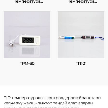
Температура
Температура
Контролдору:
Контролдору:
Эффективдуу
Саноаттык жана
Температура
Бизнес Учураактары
Менеджмент үчүн
үчүн Көп Астык
Точность жана
Температура
Көпчүлүк
Регулировка
TPM-30
ТП101
PID температуралык контролдердик брандтари
көпчелүү жакшылыктор таңдай алат, аларды