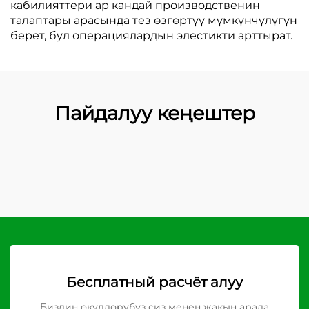
кабилияттери ар кандай производственин
талаптары арасында тез өзгөртүү мүмкүнчүлүгүн
берет, бул операциялардын элестикти арттырат.
Пайдалуу кеңештер
Бесплатный расчёт алуу
Биздин өкүлдөрүбүз сиз менен жакын арада