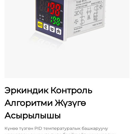
Эркиндик Контроль
Алгоритми Жүзүгө
Асырылышы
Күнөө түзгөн PID температуралык башкаруучу