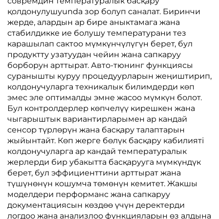
совремдин температуралык басқару
қолдонулушуunda зор болуп саналат. Биринчи
жерде, алардын ар бире аныктамага жана
стабилдикке ие болушу температурани тез
карашылап сактоо мүмкүнчүлүгүн берет, бул
продуктту узатуудан чейин жана сапкаруу
борборун арттырат. Авто-тюнинг функциясы
суранышты куруу процедуурларын жеңиштирип,
колдонучуларга техникалык билимдерди көп
эмес эле оптималды эмне жасоо мүмкүн болот.
Бул контролдерлер көпчелүү кирешкен жана
чыгарыштык вариантирларымен ар кандай
сенсор түрлөрүн жана басқару талаптарын
жыйынтайт. Көп жерге бөлүк басқару кабилияті
колдонучуларга ар кандай температуралык
жерлерди бир убакытта басқарууга мүмкүндүк
берет, бул эффициенттини арттырат жана
түшүнөнүн кошумча төмөнүн кемитет. Жакшы
моделдери перформанс жана сапкаруу
документациясын көздөө үчүн деректерди
логдоо жана анализлоо функцияларын өз алдына