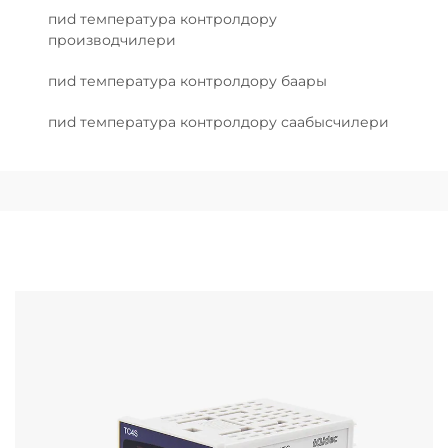
пиd температура контролдору
производчилери
пиd температура контролдору баары
пиd температура контролдору саабысчилери