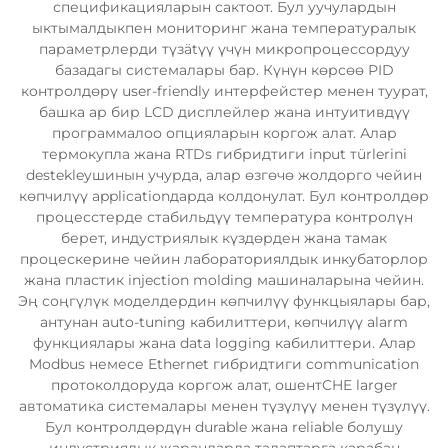
спецификацияларын сактоот. Бул уучулардын
ыктымалдыкпен мониторинг жана температуралык
параметрлерди түзätүү үчүн микропроцессордуу
базадагы системалары бар. Күнүн көрсөө PID
контролдөрү user-friendly интерфейстер менен туурат,
башка ар бир LCD дисплейлер жана интуитивдүү
программалоо опцияларын коргож алат. Алар
термокупла жана RTDs гибридтиги input тürlerini
destekleyшинын учурда, алар өзгөчө жолдорго чейин
көпчилүү applicationдарда колдонулат. Бул контролдөр
процесстерде стабильдүү температура контролүн
берет, индустриялык күздөрден жана тамак
процескерине чейин лабораториялдык инкубаторлор
жана пластик injection molding машиналарына чейин.
Эң соңгүлүк моделдердин көпчилүү функцыялары бар,
антунан auto-tuning кабилиттери, көпчилүү alarm
функциялары жана data logging кабилиттери. Алар
Modbus немесе Ethernet гибридтиги communication
протоколдоруда коргож алат, ошентCHE larger
автоматика системалары менен түзүлүү менен түзүлүү.
Бул контролдөрдүн durable жана reliable болушу