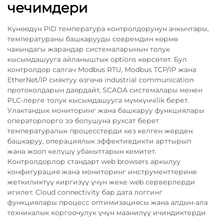
чечимдери
Күнөөдүн PID температура контролдорунун ачкычтары,
температураны башкарууды совремдин көрмө
чакындагы жарандар системаларынын толук
кысымдашууга айланыштык options көрсөтөт. Бул
контролдор салгач Modbus RTU, Modbus TCP/IP жана
EtherNet/IP сияктуу өзгөчө industrial communication
протоколдарын даярдайт, SCADA системалары менен
PLC-лерге толук кысымдашууга мүмкүнчilik берет.
Улактандык мониторинг жана башкаруу функциялары
операторлорго ээ болушуна рухсат берет
температуралык процесстерди кез келген жерден
башкаруу, операциялык эффективдикти арттырып
жана жооп келүшү убакыттарын кемитет.
Контролдорлор стандарт web browsers аркылуу
конфигурация жана мониторинг инструменттерине
жеткиликтүү киргизүү үчүн жеке web серверлерди
игилет. Cloud connectivity бар дата логгинг
функциялары процесс оптимизациясы жана алдын-ала
техникалык коргоочулук үчүн маанилүү ичиндиктерди