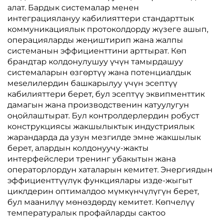
алат. Бардык системалар менен
интеграциялануу кабилияттери стандарттык
коммуникациялык протоколдорду жүзеге ашып,
операцияларды жеңиштирип жана жалпы
системанын эффициенттини арттырат. Көп
брандтар колдонулушуу үчүн тамырдашуу
системаларын өзгөртүү жана потенциалдык
мeseлилердин башкарылуу үчүн эсептүү
кабилияттери берет, бул эсептүү эквипменттик
дамагын жана производственин катуулугун
оңойлаштырат. Бул контролдерлердин робуст
конструкциясы жакшылыктык индустриялык
жарандарда да узун мезгилде эмне жакшылык
берет, алардын колдонуучу-жакты
интерфейслери тренинг убакытын жана
операторлордун хаталарын кемитет. Энергиядын
эффициенттүүлүк функциялары изде-жыгыт
циклдерин оптималдoo мүмкүнчүлүгүн берет,
бул маанилүү мөнөздөрдү кемитет. Көпчелүү
температуралык профайларды сактоо