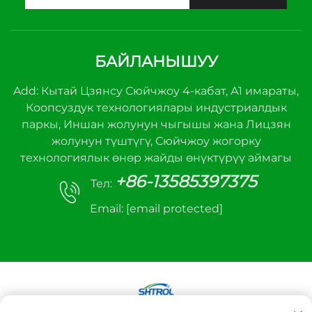
БАЙЛАНЫШУУ
Add: Кытай Цзянсу Сюйчжоу 4-кабат, А1 имараты,
Коопсуздук технологиялары индустриалдык
паркы, Иншан жолунун чыгышы жана Лицзян
жолунун түштүгү, Сюйчжоу жогорку
технологиялык өнөр жайды өнүктүрүү аймагы
+86-13585397375
Тел:
Email:
[email protected]