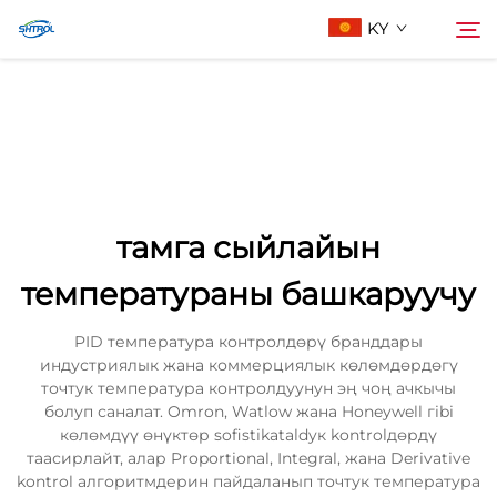
KY
Биз жөнүндө
Издөө
Продукциялар
тамга сыйлайын
Бизге Байланыш
температураны башкаруучу
PID температура контролдөрү бранддары
индустриялык жана коммерциялык көлөмдөрдөгү
точтук температура контролдуунун эң чоң ачкычы
болуп саналат. Omron, Watlow жана Honeywell гibi
көлөмдүү өнүктөр sofistikataldyк kontrolдөрдү
таасирлайт, алар Proportional, Integral, жана Derivative
kontrol алгоритмдерин пайдаланып точтук температура