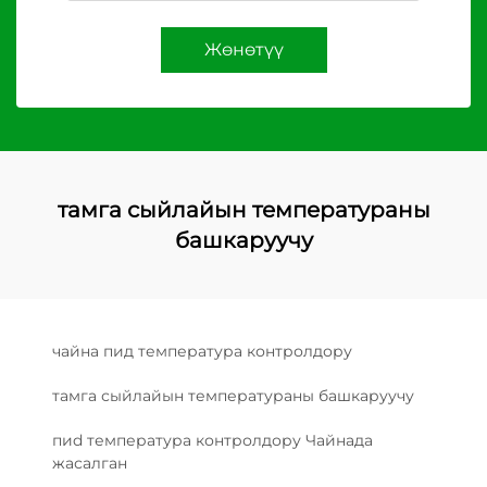
Жөнөтүү
тамга сыйлайын температураны
башкаруучу
чайна пид температура контролдору
тамга сыйлайын температураны башкаруучу
пиd температура контролдору Чайнада
жасалган