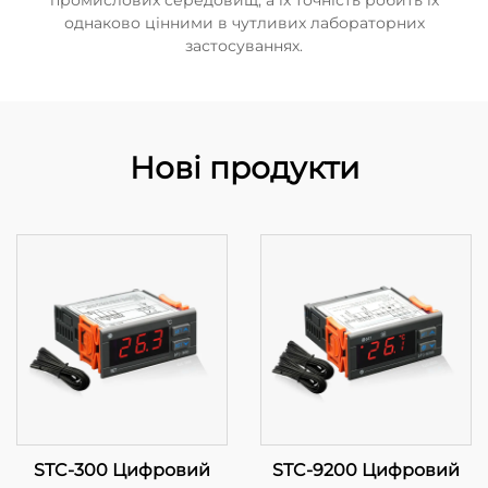
промислових середовищ, а їх точність робить їх
однаково цінними в чутливих лабораторних
застосуваннях.
Нові продукти
STC-300 Цифровий
STC-9200 Цифровий