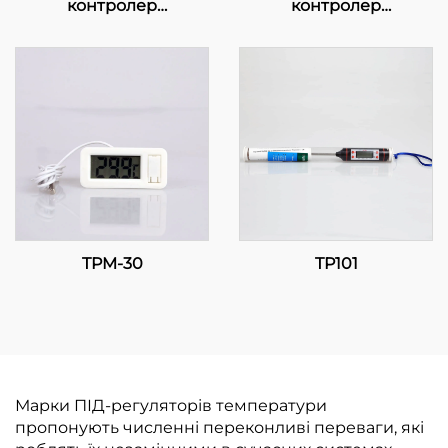
контролер
контролер
температури: Точність
температури:
та функціональність
Прогресивне,
для ефективного
багатоетапне
керування
регулювання
температурою
температури для
промислових та
комерційних
застосунків
TPM-30
TP101
Марки ПІД-регуляторів температури
пропонують численні переконливі переваги, які