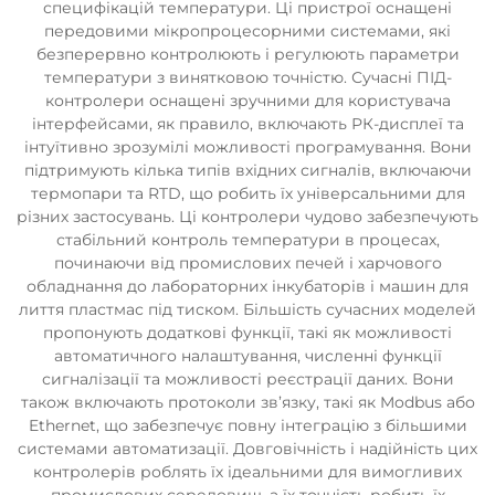
специфікацій температури. Ці пристрої оснащені
передовими мікропроцесорними системами, які
безперервно контролюють і регулюють параметри
температури з винятковою точністю. Сучасні ПІД-
контролери оснащені зручними для користувача
інтерфейсами, як правило, включають РК-дисплеї та
інтуїтивно зрозумілі можливості програмування. Вони
підтримують кілька типів вхідних сигналів, включаючи
термопари та RTD, що робить їх універсальними для
різних застосувань. Ці контролери чудово забезпечують
стабільний контроль температури в процесах,
починаючи від промислових печей і харчового
обладнання до лабораторних інкубаторів і машин для
лиття пластмас під тиском. Більшість сучасних моделей
пропонують додаткові функції, такі як можливості
автоматичного налаштування, численні функції
сигналізації та можливості реєстрації даних. Вони
також включають протоколи зв’язку, такі як Modbus або
Ethernet, що забезпечує повну інтеграцію з більшими
системами автоматизації. Довговічність і надійність цих
контролерів роблять їх ідеальними для вимогливих