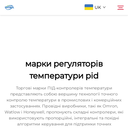
UK
Про компанію
Пошук
Продукти
марки регуляторів
Зв'яжіться з нами
температури pid
Торгові марки ПІД-контролерів температури
представляють собою вершину технології точного
контролю температури в промислових і комерційних
застосуваннях. Провідні виробники, такі як Omron,
Watlow і Honeywell, пропонують складні контролери, які
використовують пропорційні, інтегральні та похідні
алгоритми керування для підтримки точних