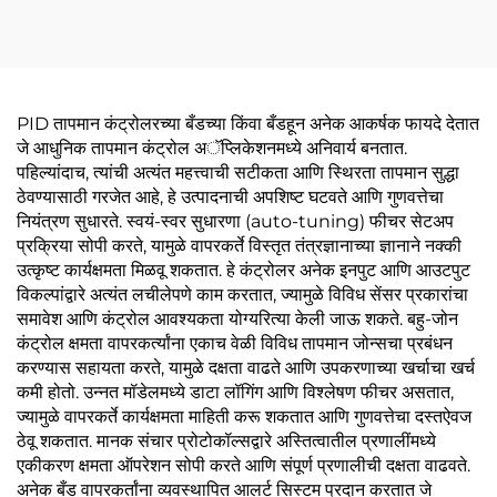
PID तापमान कंट्रोलरच्या बँडच्या किंवा बँडहून अनेक आकर्षक फायदे देतात
जे आधुनिक तापमान कंट्रोल अॅप्लिकेशनमध्ये अनिवार्य बनतात.
पहिल्यांदाच, त्यांची अत्यंत महत्त्वाची सटीकता आणि स्थिरता तापमान सुद्धा
ठेवण्यासाठी गरजेत आहे, हे उत्पादनाची अपशिष्ट घटवते आणि गुणवत्तेचा
नियंत्रण सुधारते. स्वयं-स्वर सुधारणा (auto-tuning) फीचर सेटअप
प्रक्रिया सोपी करते, यामुळे वापरकर्ते विस्तृत तंत्रज्ञानाच्या ज्ञानाने नक्की
उत्कृष्ट कार्यक्षमता मिळवू शकतात. हे कंट्रोलर अनेक इनपुट आणि आउटपुट
विकल्पांद्वारे अत्यंत लचीलेपणे काम करतात, ज्यामुळे विविध सेंसर प्रकारांचा
समावेश आणि कंट्रोल आवश्यकता योग्यरित्या केली जाऊ शकते. बहु-जोन
कंट्रोल क्षमता वापरकर्त्यांना एकाच वेळी विविध तापमान जोन्सचा प्रबंधन
करण्यास सहायता करते, यामुळे दक्षता वाढते आणि उपकरणाच्या खर्चाचा खर्च
कमी होतो. उन्नत मॉडेलमध्ये डाटा लॉगिंग आणि विश्लेषण फीचर असतात,
ज्यामुळे वापरकर्ते कार्यक्षमता माहिती करू शकतात आणि गुणवत्तेचा दस्तऐवज
ठेवू शकतात. मानक संचार प्रोटोकॉल्सद्वारे अस्तित्वातील प्रणालींमध्ये
एकीकरण क्षमता ऑपरेशन सोपी करते आणि संपूर्ण प्रणालीची दक्षता वाढवते.
अनेक बँड वापरकर्तांना व्यवस्थापित आलर्ट सिस्टम प्रदान करतात जे