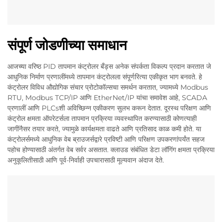
संपूर्ण जोडणीच्या समाधान
आजच्या वरिष्ठ PID तापमान कंट्रोलर बँड्स अनेक संपर्कता विकल्प प्रदान करतात जे
आधुनिक निर्माण प्रणालींमध्ये तापमान कंट्रोलला संपूर्णरित्या एकीकृत भाग बनवते. हे
कंट्रोलर विविध औद्योगिक संचार प्रोटोकॉल्सचा समर्थन करतात, ज्यामध्ये Modbus
RTU, Modbus TCP/IP आणि EtherNet/IP यांचा समावेश आहे, SCADA
प्रणालीं आणि PLCsशी अविच्छिन्न एकीकरण सुलभ करून देतात. दूरस्थ परिक्षण आणि
कंट्रोल क्षमता ऑपरेटर्सला तापमान प्रक्रिया व्यवस्थापित करण्यासाठी कोणत्याही
जागींनैसर तयार करते, ज्यामुळे कार्यक्षमता वाढते आणि प्रतिसाद काळ कमी होते. या
कंट्रोलर्समध्ये आधुनिक वेब ब्राउजर्सद्वारे प्रविष्टी आणि परिक्षण उपकरणांपर्यंत सहज
पहोच होण्यासाठी अंतर्गत वेब सर्वर असतात. क्लाउड संबंधित डेटा लॉगिंग क्षमता प्रक्रिया
अनुकूलितीसाठी आणि पूर्व-निर्वाही उपचारासाठी मूल्यवान अंदाज देते.