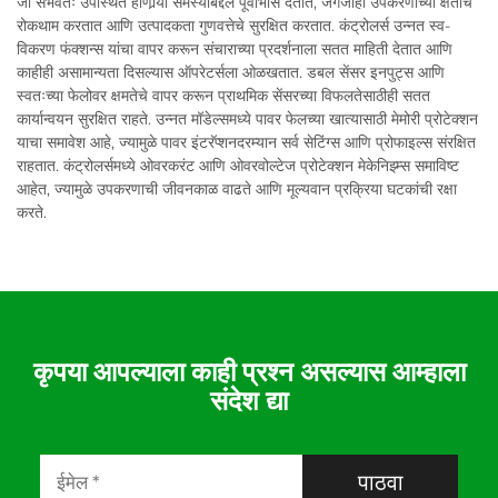
जी संभवतः उपस्थित होणार्‍या समस्यांबद्दल पूर्वाभास देतात, जगजाही उपकरणाच्या क्षतीचे
रोकथाम करतात आणि उत्पादकता गुणवत्तेचे सुरक्षित करतात. कंट्रोलर्स उन्नत स्व-
विकरण फंक्शन्स यांचा वापर करून संचाराच्या प्रदर्शनाला सतत माहिती देतात आणि
काहीही असामान्यता दिसल्यास ऑपरेटर्सला ओळखतात. डबल सेंसर इनपुट्स आणि
स्वतःच्या फेलोवर क्षमतेचे वापर करून प्राथमिक सेंसरच्या विफलतेसाठीही सतत
कार्यान्वयन सुरक्षित राहते. उन्नत मॉडेल्समध्ये पावर फेलच्या खात्यासाठी मेमोरी प्रोटेक्शन
याचा समावेश आहे, ज्यामुळे पावर इंटरॅप्शनदरम्यान सर्व सेटिंग्स आणि प्रोफाइल्स संरक्षित
राहतात. कंट्रोलर्समध्ये ओवरकरंट आणि ओवरवोल्टेज प्रोटेक्शन मेकेनिझ्म्स समाविष्ट
आहेत, ज्यामुळे उपकरणाची जीवनकाळ वाढते आणि मूल्यवान प्रक्रिया घटकांची रक्षा
करते.
कृपया आपल्याला काही प्रश्न असल्यास आम्हाला
संदेश द्या
पाठवा