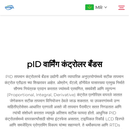
MR
आमच्याबद्दल
शोधा
उत्पादे
pID वार्मिंग कंट्रोलर बँडस
आम्हाला संपर्क करा
PID तापमान कंट्रोलरचे बँडस उद्योगी आणि व्यापारिक अनुप्रयोगांमध्ये सटीक तापमान
कंट्रोल प्रौढता च्या शिखरावर आहेत. ओम्रोन, वॅटलो, हॉनीवेल यासारख्या प्रमुख निर्माते
सौगम्य नियंत्रक प्रदान करतात ज्यांमध्ये प्रमाणित, समावेशी आणि व्युत्पन्न
(Proportional, Integral, Derivative) कंट्रोल एल्गोरिदम वापरले जातात
जेणेकरून सटीक तापमान विनियोजन ठेवले जाऊ शकतात. या उपकरणांमध्ये उन्न
माहितीप्रोसेसर-आधारित प्रणाली असते जी तापमान पैरामीटर सतत निगडतात आणि
त्यांची संशोधने करतात ज्यामुळे अतिशय सटीक फायदा होतो. आधुनिक PID
कंट्रोलर्समध्ये वापरकर्त्यांसाठी सोप्या इंटरफेस असतात, टाइपिकल रिकॉर्ड LCD डिस्प्ले
आणि समजेंद्रिय प्रोग्रामिंग विकल्प यांच्या सहाय्याने. ते थर्मोकपल्स आणि RTDs