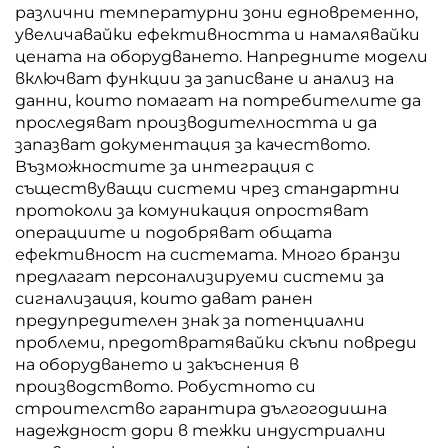
различни температурни зони едновременно,
увеличавайки ефективността и намалявайки
цената на оборудването. Напредните модели
включват функции за записване и анализ на
данни, които помагат на потребителите да
проследяват производителността и да
запазват документация за качеството.
Възможностите за интеграция с
съществуващи системи чрез стандартни
протоколи за комуникация опростяват
операциите и подобряват общата
ефективност на системата. Много бранзи
предлагат персонализируеми системи за
сигнализация, които дават ранен
предупредителен знак за потенциални
проблеми, предотвратявайки скъпи повреди
на оборудването и закъснения в
производството. Робустното си
строителство гарантира дългогодишна
надеждност дори в тежки индустриални