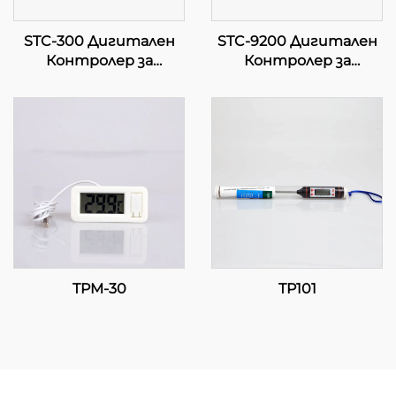
STC-300 Дигитален
STC-9200 Дигитален
Контролер за
Контролер за
Температура:
Температура:
Прецизност и
Напреден,
Многофункционалност
Многоетапен
за Ефективно
Контрол на
Управление на
Температурата за
Температурата
Индустриални и
Коммерсиални
Приложения
TPM-30
TP101