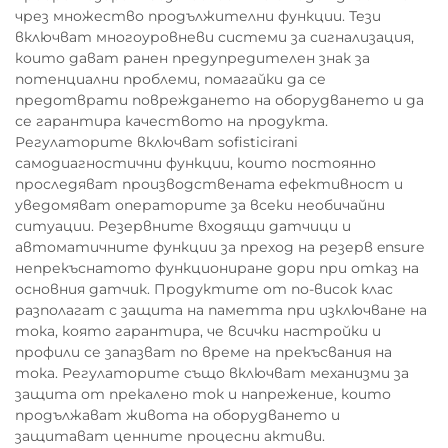
чрез множество продължителни функции. Тези
включват многоуровневи системи за сигнализация,
които дават ранен предупредителен знак за
потенциални проблеми, помагайки да се
предотврати повреждането на оборудването и да
се гарантира качеството на продукта.
Регулаторите включват sofisticirani
самодиагностични функции, които постоянно
проследяват производствената ефективност и
уведомяват операторите за всеки необичайни
ситуации. Резервните входящи датчици и
автоматичните функции за преход на резерв ensure
непрекъснатото функциониране дори при отказ на
основния датчик. Продуктите от по-висок клас
разполагат с защита на паметта при изключване на
тока, която гарантира, че всички настройки и
профили се запазват по време на прекъсвания на
тока. Регулаторите също включват механизми за
защита от прекалено ток и напрежение, които
продължават живота на оборудването и
защитават ценните процесни активи.