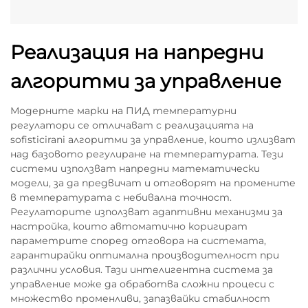
Реализация на напредни
алгоритми за управление
Модерните марки на ПИД температурни
регулатори се отличават с реализацията на
sofisticirani алгоритми за управление, които излизват
над базовото регулиране на температурата. Тези
системи използват напредни математически
модели, за да предвичат и отговорят на промените
в температурата с небивална точност.
Регулаторите използват адаптивни механизми за
настройка, които автоматично коригират
параметрите според отговора на системата,
гарантирайки оптимална производителност при
различни условия. Тази интелигентна система за
управление може да обработва сложни процеси с
множество променливи, запазвайки стабилност