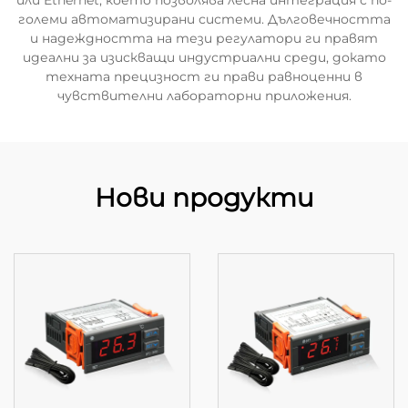
или Ethernet, което позволява лесна интеграция с по-
големи автоматизирани системи. Дълговечността
и надеждността на тези регулатори ги правят
идеални за изискващи индустриални среди, докато
техната прецизност ги прави равноценни в
чувствителни лабораторни приложения.
Нови продукти