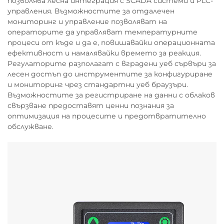
позволява лесна интеграция с SCADA системи и PLC-
управления. Възможностите за отдалечен
мониторинг и управление позволяват на
операторите да управляват температурните
процеси от къде и да е, повишавайки операционната
ефективност и намалявайки времето за реакция.
Регулаторите разполагат с вградени уеб сървъри за
лесен достъп до инструментите за конфигуриране
и мониторинг чрез стандартни уеб браузъри.
Възможностите за регистриране на данни с облаков
свързване предоставят ценни познания за
оптимизация на процесите и предотвратително
обслужване.