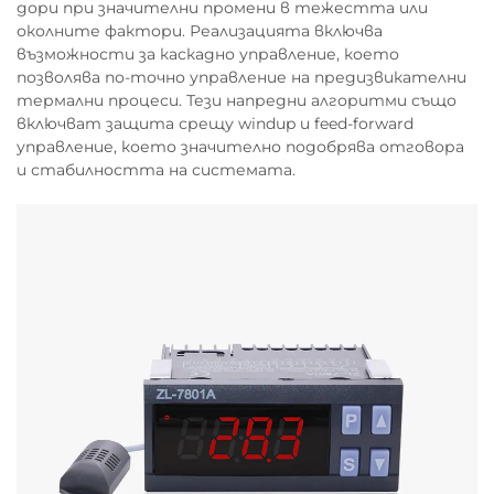
дори при значителни промени в тежестта или
околните фактори. Реализацията включва
възможности за каскадно управление, което
позволява по-точно управление на предизвикателни
термални процеси. Тези напредни алгоритми също
включват защита срещу windup и feed-forward
управление, което значително подобрява отговора
и стабилността на системата.