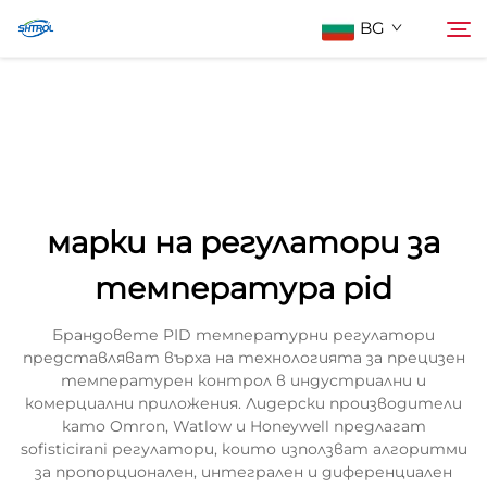
BG
За нас
Търсене
Продукти
марки на регулатори за
Контактирайте Нас
температура pid
Брандовете PID температурни регулатори
представляват върха на технологията за прецизен
температурен контрол в индустриални и
комерциални приложения. Лидерски производители
като Omron, Watlow и Honeywell предлагат
sofisticirani регулатори, които използват алгоритми
за пропорционален, интегрален и диференциален