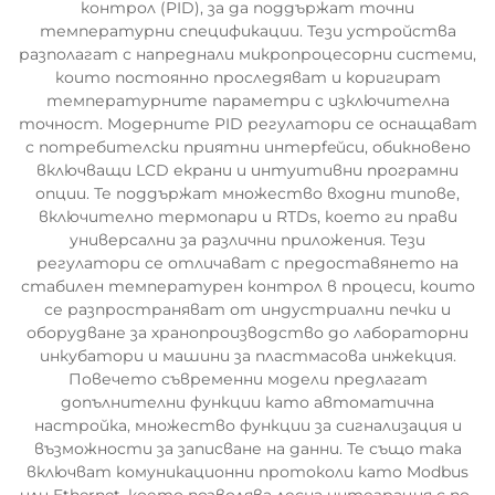
контрол (PID), за да поддържат точни
температурни спецификации. Тези устройства
разполагат с напреднали микропроцесорни системи,
които постоянно проследяват и коригират
температурните параметри с изключителна
точност. Модерните PID регулатори се оснащават
с потребителски приятни интерfeйси, обикновено
включващи LCD екрани и интуитивни програмни
опции. Те поддържат множество входни типове,
включително термопари и RTDs, което ги прави
универсални за различни приложения. Тези
регулатори се отличават с предоставянето на
стабилен температурен контрол в процеси, които
се разпространяват от индустриални печки и
оборудване за хранопроизводство до лабораторни
инкубатори и машини за пластмасова инжекция.
Повечето съвременни модели предлагат
допълнителни функции като автоматична
настройка, множество функции за сигнализация и
възможности за записване на данни. Те също така
включват комуникационни протоколи като Modbus