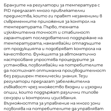
Бранзите на регулатори за температура с
PID предлагат много привлекателни
предимства, които ги правят незаменими в
съвременните приложения за контрол на
температурата. Първо, техната
изключителна точност и стабилност
гарантират последователно поддържане на
температурата, намалявайки отпадъците
от продукцията и подобряват контрола на
качеството. Функцията за автоматично
настройване упростява процедурите за
установка, позволявайки на потребителите
да постигнат оптимална производителност
без разширен технически знания. Тези
регулатори предлагат забележителна
гъвкавост чрез множество входни и изходни
опции, които поддържат различни типове
сензори и контролни изисквания.
Възможността за управление на много зони
позволява на потребителите да управляват