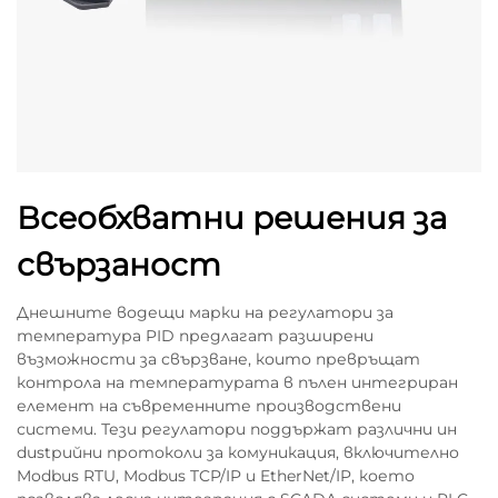
Всеобхватни решения за
свързаност
Днешните водещи марки на регулатори за
температура PID предлагат разширени
възможности за свързване, които превръщат
контрола на температурата в пълен интегриран
елемент на съвременните производствени
системи. Тези регулатори поддържат различни ин
dustрийни протоколи за комуникация, включително
Modbus RTU, Modbus TCP/IP и EtherNet/IP, което