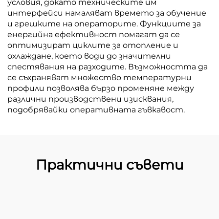
условия, докато техническите им
интерфейси намаляват времето за обучение
и грешките на операторите. Функциите за
енергийна ефективност помагат да се
оптимизират циклите за отопление и
охлаждане, което води до значителни
спестявания на разходите. Възможността да
се съхраняват множество температурни
профили позволява бързо променяне между
различни производствени изисквания,
подобрявайки оперативната гъвкавост.
Практични съвети