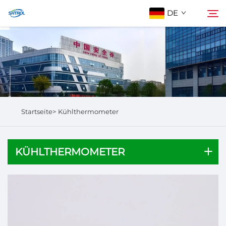
DE
Über Uns
Suchen
Produkte
Startseite>
Kühlthermometer
Kontaktieren Sie Uns
KÜHLTHERMOMETER