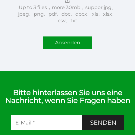
Up to 3 files，more 30mb，suppor jpg、
jpeg、png、pdf、doc、docx、xls、xlsx、
csv、txt
Absenden
Bitte hinterlassen Sie uns eine
Nachricht, wenn Sie Fragen haben
SENDEN