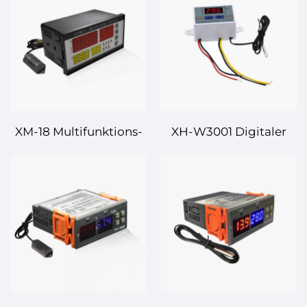
XM-18 Multifunktions-
XH-W3001 Digitaler
Temperatur- und
Temperaturregler –
Feuchtigkeitsregler –
Einfache und effiziente
Alles-in-einem
Temperaturregelung
Regelungslösung