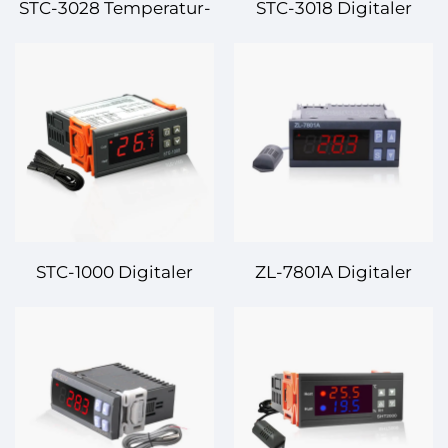
STC-3028 Temperatur-
STC-3018 Digitaler
und
Temperaturregler –
Feuchtigkeitsregler –
Hochgenau,
Doppel-Funktion,
Mehrfunktions-
Hochgenaue Regelung
Temperaturmanagemen
STC-1000 Digitaler
ZL-7801A Digitaler
Temperaturregler –
Temperaturregler –
Vielseitige und
Zuverlässige und
zuverlässige
präzise
Temperatursteuerung
Temperaturregelung
für vielfältige