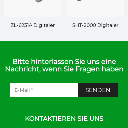
Anwendungen
ZL-6231A Digitaler
SHT-2000 Digitaler
Temperatur- und
Temperatur- und
Feuchtigkeitsregler –
Feuchtigkeitsregler –
Präzise Klimaregelung
Präzise Regelung für
für Ihre Umgebung
verschiedene
Bitte hinterlassen Sie uns eine
Nachricht, wenn Sie Fragen haben
Anwendungen
SENDEN
KONTAKTIEREN SIE UNS