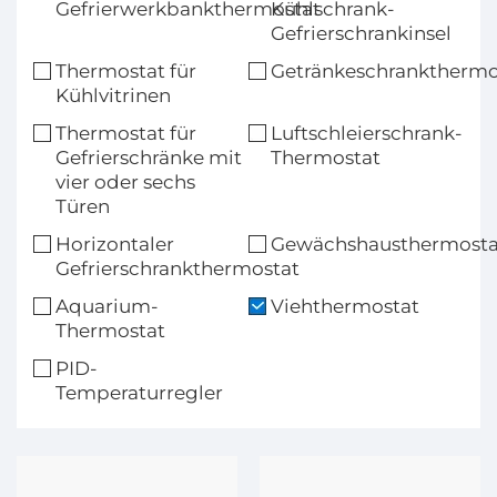
Gefrierwerkbankthermostat
Kühlschrank-
Gefrierschrankinsel
Thermostat für
Getränkeschrankthermo
Kühlvitrinen
Thermostat für
Luftschleierschrank-
Gefrierschränke mit
Thermostat
vier oder sechs
Türen
Horizontaler
Gewächshausthermosta
Gefrierschrankthermostat
Aquarium-
Viehthermostat
Thermostat
PID-
Temperaturregler