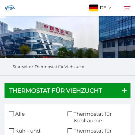
DE
Über Uns
Suchen
Produkte
Startseite>
Thermostat für Viehzucht
Kontaktieren Sie Uns
THERMOSTAT FÜR VIEHZUCHT
Alle
Thermostat für
Kühlräume
Kühl- und
Thermostat für