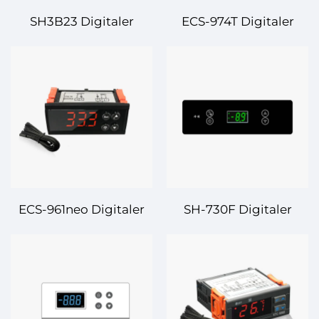
SH3B23 Digitaler
ECS-974T Digitaler
Temperaturregler –
Temperaturregler –
Präzisionssteuerung
Intelligent und
für industrielle und
zuverlässige
gewerbliche
Temperaturregelungslö
Anwendungen
ECS-961neo Digitaler
SH-730F Digitaler
Temperaturregler –
Temperaturregler für
Präzisionssteuerung
Kühl- und
für fortschrittliche
Gefrierarbeitsplatten-
Anwendungen
Thermostat