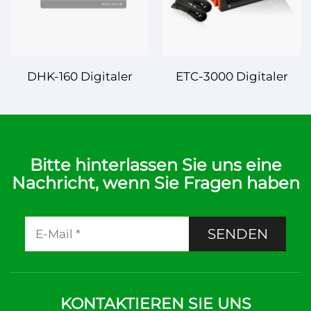
DHK-160 Digitaler
ETC-3000 Digitaler
Temperaturregler:
Temperaturregler:
Leistungsfähig, genau
Präzision und
und anpassungsfähig
Vielseitigkeit für jede
Anwendung
Bitte hinterlassen Sie uns eine
Nachricht, wenn Sie Fragen haben
SENDEN
KONTAKTIEREN SIE UNS