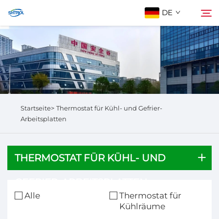
DE
Über Uns
Suchen
Produkte
Startseite>
Thermostat für Kühl- und Gefrier-
Kontaktieren Sie Uns
Arbeitsplatten
THERMOSTAT FÜR KÜHL- UND
GEFRIER-ARBEITSPLATTEN
Alle
Thermostat für
Kühlräume