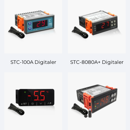
STC-100A Digitaler
STC-8080A+ Digitaler
Thermostat-
Temperaturregler:
Temperaturregler –
Effizient, zuverlässig
Präzise, zuverlässige
und vielseitig
Temperatursteuerung
für Ihre Bedürfnisse