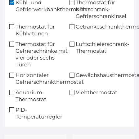
Kühl- und
Thermostat für
Gefrierwerkbankthermostat
Kühlschrank-
Gefrierschrankinsel
Thermostat für
Getränkeschrankthermo
Kühlvitrinen
Thermostat für
Luftschleierschrank-
Gefrierschränke mit
Thermostat
vier oder sechs
Türen
Horizontaler
Gewächshausthermosta
Gefrierschrankthermostat
Aquarium-
Viehthermostat
Thermostat
PID-
Temperaturregler