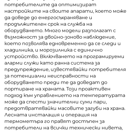
потребителите да оптимизират
настройките на своите апарати, което може
да доведе до енергосъхраняване и
продължителен срок на служба на
оборудването. Много модели разполагат с
възможност за двойно-зоново наблюдение,
което позволява едновременно да се следи и
хладилника, и морозилника с единично
устройство. Включването на програмируеми
аларми служи като ранна система за
предупреждение, известявайки потребителя
за потенциални неисправности на
оборудването преди те да доведат до
портиране на храната. Този проактивен
подход към управлението на температурата
може да спести значителни суми пари,
предотвратявайки масовите загуби на храна.
Лесната инсталация и операция на
термометъра го правят достъпен за
потребители на всички технически нивета,