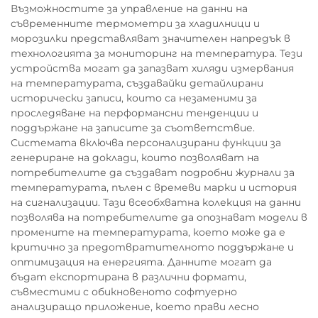
Възможностите за управление на данни на
съвременните термометри за хладилници и
морозилки представляват значителен напредък в
технологията за мониторинг на температура. Тези
устройства могат да запазват хиляди измервания
на температурата, създавайки детайлирани
исторически записи, които са незаменими за
проследяване на перформансни тенденции и
поддържане на записите за съответствие.
Системата включва персонализирани функции за
генериране на доклади, които позволяват на
потребителите да създават подробни журнали за
температурата, пълен с времеви марки и история
на сигнализации. Тази всеобхватна колекция на данни
позволява на потребителите да опознават модели в
промените на температурата, което може да е
критично за предотвратителното поддържане и
оптимизация на енергията. Данните могат да
бъдат експортирана в различни формати,
съвместими с обикновеното софтуерно
анализиращо приложение, което прави лесно