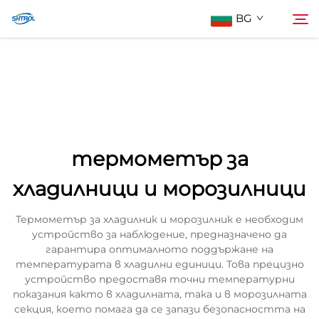
BG
За нас
Търсене
Продукти
термометър за
Контактирайте Нас
хладилници и морозилници
Термометър за хладилник и морозилник е необходим
устройство за наблюдение, предназначено да
гарантира оптималното поддържане на
температурата в хладилни единици. Това прецизно
устройство предоставя точни температурни
показания както в хладилната, така и в морозилната
секция, което помага да се запази безопасността на