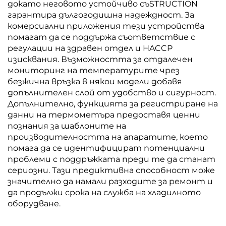
докато неговото устойчиво съSTRUCTION
гарантира дългогодишна надеждност. За
комерсиални приложения тези устройства
помагат да се поддържа съответствие с
регулации на здравен отдел и HACCP
изисквания. Възможността за отдалечен
мониторинг на температурите чрез
безжична връзка в някои модели добавя
допълнителен слой от удобство и сигурност.
Допълнително, функцията за регистриране на
данни на термометъра предоставя ценни
познания за шаблоните на
производителността на апаратите, което
помага да се идентифицират потенциални
проблеми с поддръжката преди те да станат
сериозни. Тази предиктивна способност може
значително да намали разходите за ремонт и
да продължи срока на служба на хладилното
оборудване.