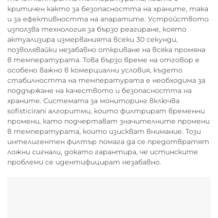
критичен както за безопасността на храните, така
и за ефективността на апаратите. Устройството
използва технология за бързо реагиране, която
актуализира измерванията всеки 30 секунди,
позволявайки незабавно откриване на всяка промяна
в температурата. Това бързо време на отговор е
особено важно в комерциални условия, където
стабилността на температурата е необходима за
поддържане на качеството и безопасността на
храните. Системата за мониторинг включва
sofisticirani алгоритми, които филтрират временни
промени, като подчертават значителните промени
в температурата, които изискват внимание. Този
интелигентен филтър помага да се предотвратят
ложни сигнали, докато гарантира, че истинските
проблеми се идентифицират незабавно.