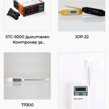
STC-9200 Дигитален
JDP-22
Контролер за
Температура:
Напреден,
Многоетапен
Контрол на
Температурата за
Индустриални и
Коммерсиални
Приложения
TP300