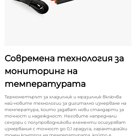
Современа технология за
мониторинг на
температурата
Термометърът за хладилник и мразилник включва
най-новите технологии за дигитално измерване на
температура, които задават нови стандарти за
точност и надеждност. Неговите напреднали
сензори с полупроводникови елементи осигуряват
измервания с точност до 0,1 градуса, гарантирайки
точен контрол на температурата, който е