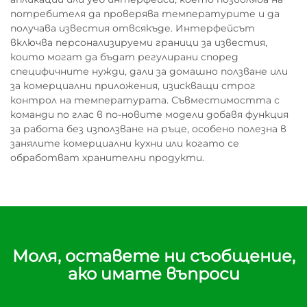
потребителя да проверява температурите и да
получава известия отвсякъде. Интерфейсът
включва персонализируеми граници за известия,
които могат да бъдат регулирани според
специфичните нужди, дали за домашно ползване или
за комерциални приложения, изискващи строг
контрол на температурата. Съвместимостта с
команди по глас в по-новите модели добавя функция
за работа без използване на ръце, особено полезна в
занялите комерциални кухни или когато се
обработват хранителни продукти.
Моля, оставете ни съобщение,
ако имате въпроси