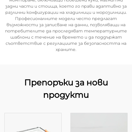
монтиране, включващи повешени куки, магнитни
задни части и стоища, което го прави адаптивно за
различни конфигурации на хладилници и морозилници.
Професионалните модели често предлагат
възможности за записване на данни, позволяващи на
потребителите да проследяват температурните
шаблони с течение на времето и да поддържат
съответствие с регулациите за безопасността на
храните.
Препоръки за нови
продукти