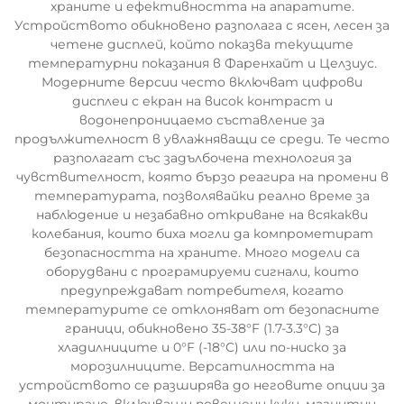
храните и ефективността на апаратите.
Устройството обикновено разполага с ясен, лесен за
четене дисплей, който показва текущите
температурни показания в Фаренхайт и Целзиус.
Модерните версии често включват цифрови
дисплеи с екран на висок контраст и
водонепроницаемо съставление за
продължителност в увлажняващи се среди. Те често
разполагат със задълбочена технология за
чувствителност, която бързо реагира на промени в
температурата, позволявайки реално време за
наблюдение и незабавно откриване на всякакви
колебания, които биха могли да компрометират
безопасността на храните. Много модели са
оборудвани с програмируеми сигнали, които
предупреждават потребителя, когато
температурите се отклоняват от безопасните
граници, обикновено 35-38°F (1.7-3.3°C) за
хладилниците и 0°F (-18°C) или по-ниско за
морозилниците. Версатилността на
устройството се разширява до неговите опции за