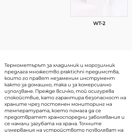
WT-2
Термометърът за хладилник и морозилник
предлага множество praktichni предимства,
които го правят незаменим инструмент
както за домашно, така и за комерсиално
използване. Прежде всичко, той осигурява
спокойствие, като гарантира безопасност на
храните чрез постоянен мониторинг на
температурата, което помага да се
предотвратят храноспоредни заболявания и
се намали загубата на храна. Точните
измервания на устройството позволяват на