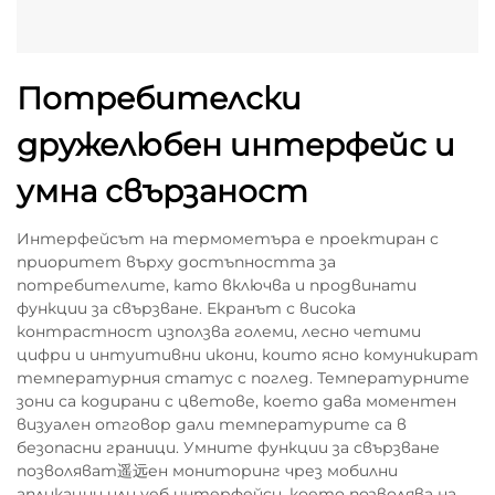
Потребителски
дружелюбен интерфейс и
умна свързаност
Интерфейсът на термометъра е проектиран с
приоритет върху достъпността за
потребителите, като включва и продвинати
функции за свързване. Екранът с висока
контрастност използва големи, лесно четими
цифри и интуитивни икони, които ясно комуникират
температурния статус с поглед. Температурните
зони са кодирани с цветове, което дава моментен
визуален отговор дали температурите са в
безопасни граници. Умните функции за свързване
позволяват遥远ен мониторинг чрез мобилни
апликации или уеб интерфейси, което позволява на