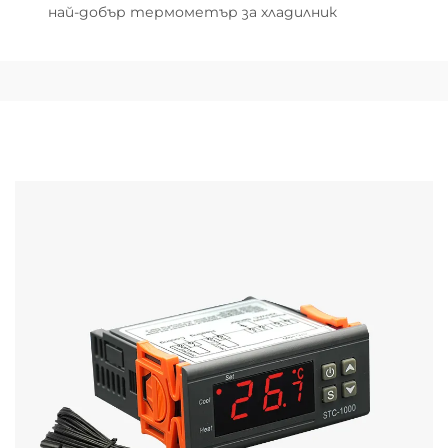
най-добър термометър за хладилник