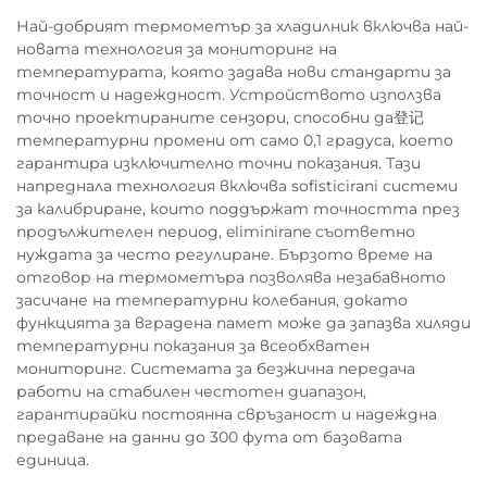
Най-добрият термометър за хладилник включва най-
новата технология за мониторинг на
температурата, която задава нови стандарти за
точност и надеждност. Устройството използва
точно проектираните сензори, способни да登记
температурни промени от само 0,1 градуса, което
гарантира изключително точни показания. Тази
напреднала технология включва sofisticirani системи
за калибриране, които поддържат точността през
продължителен период, eliminirane съответно
нуждата за често регулиране. Бързото време на
отговор на термометъра позволява незабавното
засичане на температурни колебания, докато
функцията за вградена памет може да запазва хиляди
температурни показания за всеобхватен
мониторинг. Системата за безжична передача
работи на стабилен честотен диапазон,
гарантирайки постоянна свръзаност и надеждна
предаване на данни до 300 фута от базовата
единица.