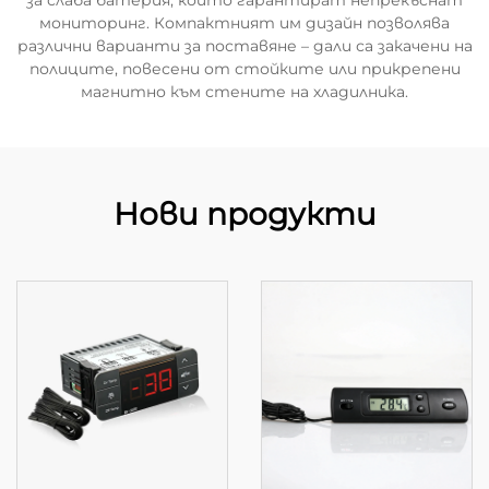
за слаба батерия, които гарантират непрекъснат
мониторинг. Компактният им дизайн позволява
различни варианти за поставяне – дали са закачени на
полиците, повесени от стойките или прикрепени
магнитно към стените на хладилника.
Нови продукти