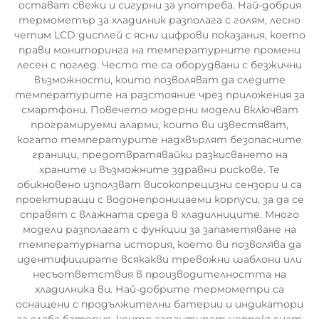
остават свежи и сигурни за употреба. Най-добрия
термометър за хладилник разполага с голям, лесно
четим LCD дисплей с ясни цифрови показания, което
прави мониторинга на температурните промени
лесен с поглед. Често те са оборудвани с безжични
възможности, които позволяват да следите
температурите на разстояние чрез приложения за
смартфони. Повечето модерни модели включват
програмируеми аларми, които ви известяват,
когато температурите надхвърлят безопасните
граници, предотвратявайки разкисването на
храните и възможните здравни рискове. Те
обикновено използват високопрецизни сензори и са
проектиращи с водонепроницаеми корпуси, за да се
справят с влажната среда в хладилниците. Много
модели разполагат с функции за запаметяване на
температурната история, което ви позволява да
идентифицирате всякакви тревожни шаблони или
несъответствия в производителността на
хладилника ви. Най-добрите термометри са
оснащени с продължителни батерии и индикатори