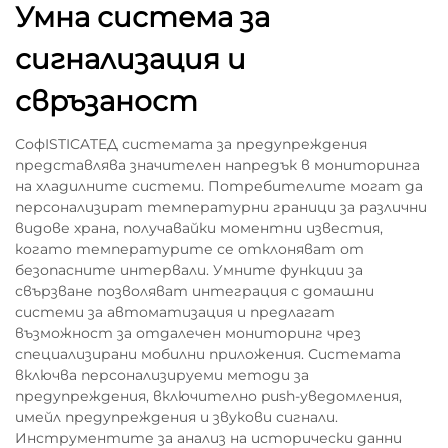
Умна система за
сигнализация и
свръзаност
СофISTICATEД системата за предупреждения
представлява значителен напредък в мониторинга
на хладилните системи. Потребителите могат да
персонализират температурни граници за различни
видове храна, получавайки моментни известия,
когато температурите се отклоняват от
безопасните интервали. Умните функции за
свързване позволяват интеграция с домашни
системи за автоматизация и предлагат
възможност за отдалечен мониторинг чрез
специализирани мобилни приложения. Системата
включва персонализируеми методи за
предупреждения, включително push-уведомления,
имейл предупреждения и звукови сигнали.
Инструментите за анализ на исторически данни