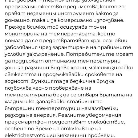
предлага множество предимства, които го
правят незаменим инструмент както за
домашно, така и за комерсиално използване.
Прежде всичко, той осигурява точен
мониторинг на температурата, който
помага да се предотвратяват храносановни
заболявания чрез гарантиране на правилните
условия за съхранение. Потребителите могат
да поддържат оптимални температурни
зони за различни видове храни, максимизирайки
свежестта и продължавайки сроковете на
годност. Функцията за безжична връзка
позволява лесно проверяване на
температурата без да се отваря вратата на
хладилника, запазвайки стабилните
вътрешни температури и намаляваейки
разхода на енергия. Реалните уведомления
през смартфон предоставят спокойствие,
особено по време на отключване на
elektrichestvoto или механични проблеми.