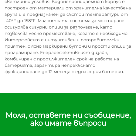
светлинни условия. Водонепроницаемият корпус е
построен от материали от хранителна качествена
група и е предназначен да състои температури от
-40°F до 158°F. Магнитната система за монтиране
осигурява сигурни опции за разполагане, като
позволява лесно преместване, когато е необходимо.
Интерфейсът е интуитивен и потребителски
приятен, с ясно маркирани бутони и прости опции за
програмиране. Енергоефективният дизайн,
комбиниран с продължителен срок на работа на
батерията, гарантира непрекъснато
функциониране до 12 месеца с една серия батерии.
Моля, оставете ни съобщение,
ако имате въпроси