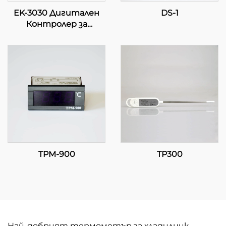
EK-3030 Дигитален
DS-1
Контролер за
Температура:
Напредно Регулиране
на Температурата за
Индустриални и
Коммерсиални
Приложения
TPM-900
TP300
Най-добрият термометър за хладилник