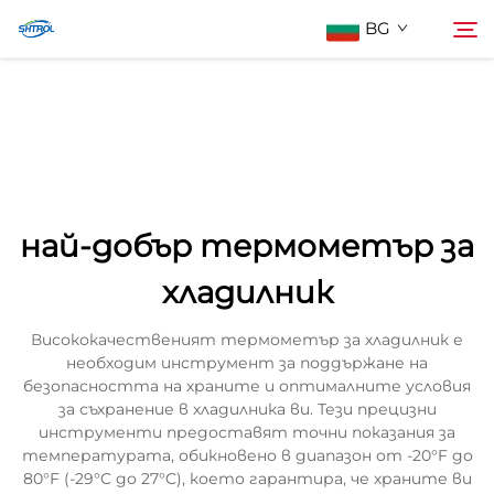
BG
За нас
Търсене
Продукти
най-добър термометър за
Контактирайте Нас
хладилник
Висококачественият термометър за хладилник е
необходим инструмент за поддържане на
безопасността на храните и оптималните условия
за съхранение в хладилника ви. Тези прецизни
инструменти предоставят точни показания за
температурата, обикновено в диапазон от -20°F до
80°F (-29°C до 27°C), което гарантира, че храните ви