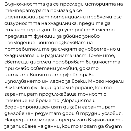
Възможността да се проследи историята на
температурата помага да се
идентифицират потенциални проблеми със
сигурността на хладилника, преди те да
станат сериозни. Тези устройства често
предлагат функции за двойно зоново
наблюдение, които позволяват на
потребителите да следят едновременно и
хладилната, и мразилната част. Големите,
светещи дисплеи подобряват видимостта
при слабо осветени условия, докато
интуитивният интерфейс прави
използването им лесно за всеки. Много модели
включват функции за калибриране, които
гарантират продължаваща точност с
течение на времето. Дюрацията и
водонепроницаемият дизайн гарантират
дълговечен резултат дори в трудни условия.
Напредните модели предлагат възможности
за записване на данни, които могат да бъдат