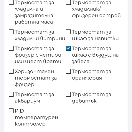
Термостат за
Термостат за
хладилна и
хладилник/
замразителна
фризерен остров
работна маса
Термостат за
Термостат за
хладилни витрини
шкаф за напитки
Термостат за
Термостат за
фризер с четири
шкаф с въздушна
или шест врати
завеса
Хоризонтален
Термостат за
термостат за
оранжерия
фризер
Термостат за
Термостат за
аквариум
добитък
PID
температурен
контролер