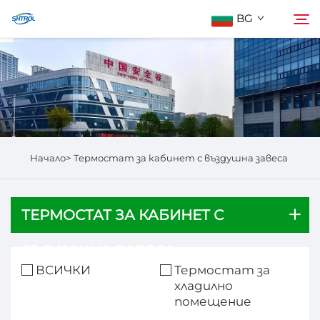
BG
За Нас
Търсене
Продукти
Начало>
Термостат за кабинет с въздушна завеса
Свържете Се с Нас
ТЕРМОСТАТ ЗА КАБИНЕТ С
ВЪЗДУШНА ЗАВЕСА
ВСИЧКИ
Термостат за
хладилно
помещение