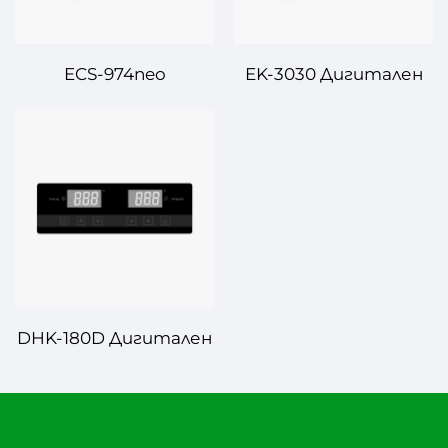
ECS-974neo
EK-3030 Дигитален
Дигитален
Контролер за
Контролер за
Температура –
Температура –
Напредна точност
Точност и
за управление на
ефективност за
температурата
напредно управление
на температурата
DHK-180D Дигитален
Контролер за
Температура – Точен
Контрол за