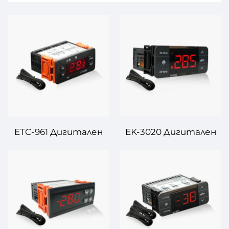
ETC-961 Дигитален
EK-3020 Дигитален
Контролер за
контролер на
Температура – Точен
температурата –
Контрол за
Умно и надеждно
Многоцелеви
управление на
Приложения
температурата