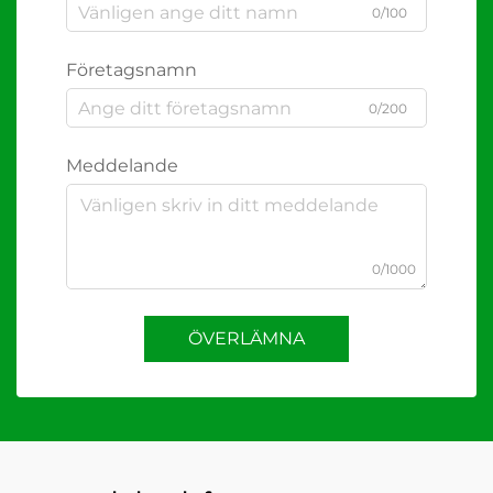
0/100
Företagsnamn
0/200
Meddelande
0/1000
ÖVERLÄMNA