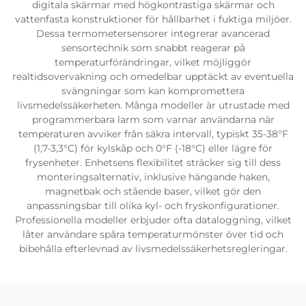
digitala skärmar med högkontrastiga skärmar och
vattenfasta konstruktioner för hållbarhet i fuktiga miljöer.
Dessa termometersensorer integrerar avancerad
sensortechnik som snabbt reagerar på
temperaturförändringar, vilket möjliggör
realtidsovervakning och omedelbar upptäckt av eventuella
svängningar som kan kompromettera
livsmedelssäkerheten. Många modeller är utrustade med
programmerbara larm som varnar användarna när
temperaturen avviker från säkra intervall, typiskt 35-38°F
(1,7-3,3°C) för kylskåp och 0°F (-18°C) eller lägre för
frysenheter. Enhetsens flexibilitet sträcker sig till dess
monteringsalternativ, inklusive hängande haken,
magnetbak och stående baser, vilket gör den
anpassningsbar till olika kyl- och fryskonfigurationer.
Professionella modeller erbjuder ofta dataloggning, vilket
låter användare spåra temperaturmönster över tid och
bibehålla efterlevnad av livsmedelssäkerhetsregleringar.