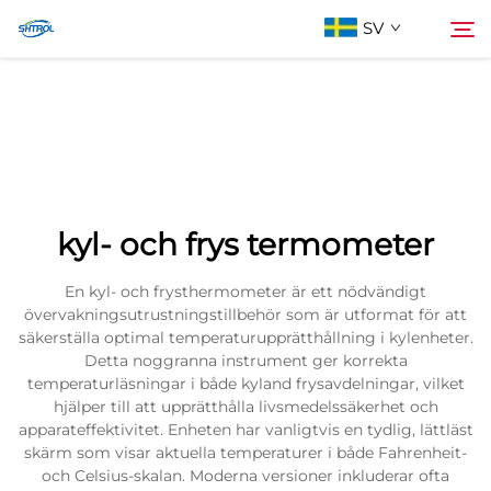
SV
Om oss
Söka
Produkter
kyl- och frys termometer
Kontakta oss
En kyl- och frysthermometer är ett nödvändigt
övervakningsutrustningstillbehör som är utformat för att
säkerställa optimal temperaturupprätthållning i kylenheter.
Detta noggranna instrument ger korrekta
temperaturläsningar i både kyland frysavdelningar, vilket
hjälper till att upprätthålla livsmedelssäkerhet och
apparateffektivitet. Enheten har vanligtvis en tydlig, lättläst
skärm som visar aktuella temperaturer i både Fahrenheit-
och Celsius-skalan. Moderna versioner inkluderar ofta