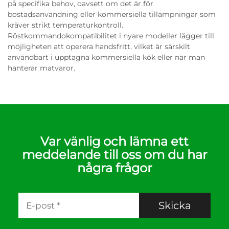
på specifika behov, oavsett om det är för
bostadsanvändning eller kommersiella tillämpningar som
kräver strikt temperaturkontroll.
Röstkommandokompatibilitet i nyare modeller lägger till
möjligheten att operera handsfritt, vilket är särskilt
användbart i upptagna kommersiella kök eller när man
hanterar matvaror.
Var vänlig och lämna ett
meddelande till oss om du har
några frågor
Skicka