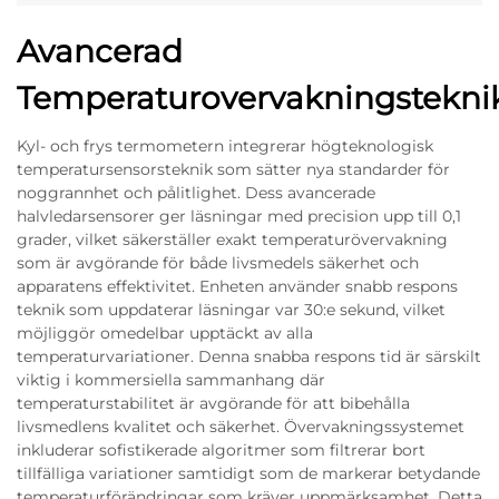
Avancerad
Temperaturovervakningstekni
Kyl- och frys termometern integrerar högteknologisk
temperatursensorsteknik som sätter nya standarder för
noggrannhet och pålitlighet. Dess avancerade
halvledarsensorer ger läsningar med precision upp till 0,1
grader, vilket säkerställer exakt temperaturövervakning
som är avgörande för både livsmedels säkerhet och
apparatens effektivitet. Enheten använder snabb respons
teknik som uppdaterar läsningar var 30:e sekund, vilket
möjliggör omedelbar upptäckt av alla
temperaturvariationer. Denna snabba respons tid är särskilt
viktig i kommersiella sammanhang där
temperaturstabilitet är avgörande för att bibehålla
livsmedlens kvalitet och säkerhet. Övervakningssystemet
inkluderar sofistikerade algoritmer som filtrerar bort
tillfälliga variationer samtidigt som de markerar betydande
temperaturförändringar som kräver uppmärksamhet. Detta