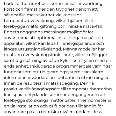
både för hemmet och kommersiell användning.
Först och främst ger den trygghet genom att
säkerställa mat säkerhet via konstant
temperaturövervakning, vilket hjälper till att
förebygga matförgiftning och minska matavfall.
Enhets noggranna mätningar möjliggör för
användarna att optimera inställningarna på sina
apparater, vilket kan leda till energisparande och
längre utrustningslivslängd. Många modeller har
dual-zon övervakningsfunktioner, vilket möjliggör
samtidig spårning av både kylen och frysen med en
enda enhet. Inkluderade programmerbara varningar
fungerar som ett tidigvarningsystem, vars alarm
informerar användare om potentiella utrustningsfel
innan de resulterar i matskadegång. Denna
proaktiva tillvägagångssätt till temperaturhantering
kan spara betydande summor pengar genom att
förebygga storskaliga matförluster. Thermometerns
enkla installation och drift gör den tillgänglig för
användare på alla tekniska nivåer, medans dess