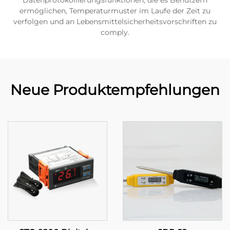
Datenprotokollierungsfunktionen, die es Benutzern
ermöglichen, Temperaturmuster im Laufe der Zeit zu
verfolgen und an Lebensmittelsicherheitsvorschriften zu
comply.
Neue Produktempfehlungen