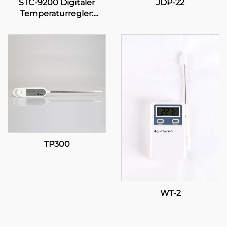
STC-9200 Digitaler
JDP-22
Temperaturregler:
Fortgeschritten,
mehrstufige
Temperaturregelung für
industrielle und
gewerbliche
Anwendungen
TP300
WT-2