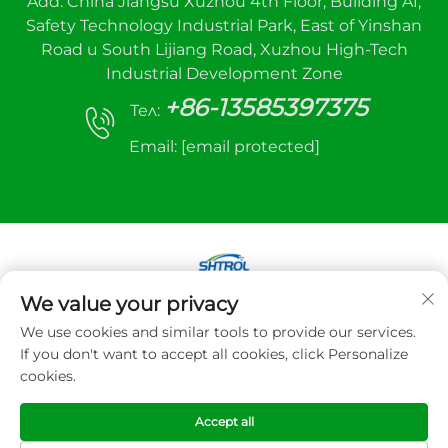
Add: China Jiangsu Xuzhou 4th Floor, Building A1,
Safety Technology Industrial Park, East of Yinshan
Road и South Lijiang Road, Xuzhou High-Tech
Industrial Development Zone
+86-13585397375
Тел:
Email:
[email protected]
We value your privacy
Copyright © 2025 Xuzhou sanhe оборудване за
We use cookies and similar tools to provide our services.
автоматично управление Co., LTD. Всички
If you don't want to accept all cookies, click Personalize
права запазени
cookies.
Политика за поверителност
Accept all