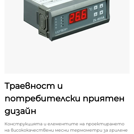
Траевност и
потребителски приятен
дизайн
Конструкцията и елементите на проектирането
на висококачествени месни термометри за грилене