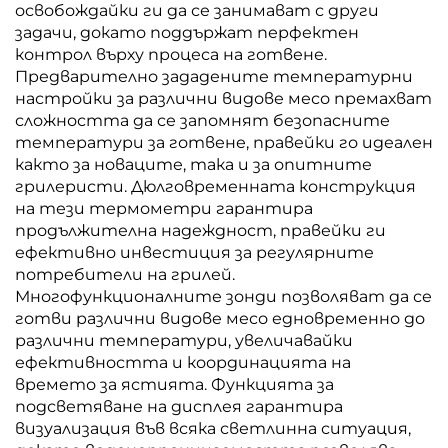
освобождайки ги да се занимават с други
задачи, докато поддържат перфектен
контрол върху процеса на готвене.
Предварително зададените температурни
настройки за различни видове месо премахват
сложността да се запомнят безопасните
температури за готвене, правейки го идеален
както за новаците, така и за опитните
грилеристи. Дюлговременната конструкция
на тези термометри гарантира
продължителна надеждност, правейки ги
ефективно инвестиция за регулярните
потребители на грилей.
Многофункционалните зонди позволяват да се
готви различни видове месо едновременно до
различни температури, увеличавайки
ефективността и координацията на
времето за ястията. Функцията за
подсветяване на дисплея гарантира
визуализация във всяка светлинна ситуация,