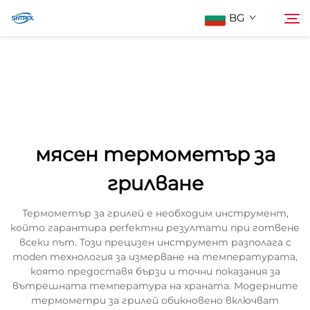
BG
За нас
Търсене
Продукти
мясен термометър за
Контактирайте Нас
грилване
Термометър за грилей е необходим инструмент,
който гарантира perfектни резултати при готвене
всеки път. Този прецизен инструмент разполага с
moden технология за измерване на температурата,
която предоставя бързи и точни показания за
вътрешната температура на храната. Модерните
термометри за грилей обикновено включват