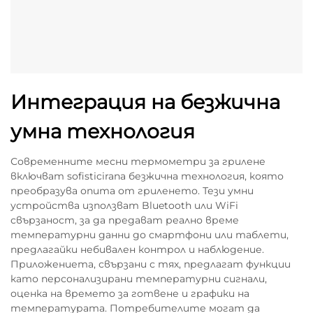
Интеграция на безжична
умна технология
Современните месни термометри за грилене
включват sofisticirana безжична технология, която
преобразува опита от гриленето. Тези умни
устройства използват Bluetooth или WiFi
свързаност, за да предават реално време
температурни данни до смартфони или таблети,
предлагайки небивален контрол и наблюдение.
Приложениета, свързани с тях, предлагат функции
като персонализирани температурни сигнали,
оценка на времето за готвене и графики на
температурата. Потребителите могат да