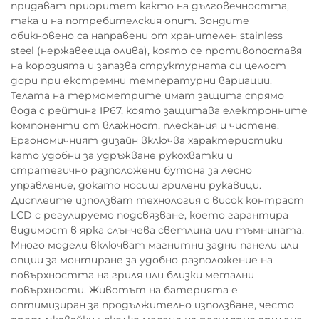
придават приоритет както на дълговечността,
така и на потребителския опит. Зондите
обикновено са направени от хранителен stainless
steel (нержавееща олива), която се противопоставя
на корозията и запазва структурната си целост
дори при екстремни температурни вариации.
Телата на термометрите имат защита спрямо
вода с рейтинг IP67, която защитава електронните
компоненти от влажност, плескания и чистене.
Ергономичният дизайн включва характеристики
като удобни за удръжване рукохватки и
стратегично разположени бутона за лесно
управление, докато носиш грилени рукавици.
Дисплеите използват технология с висок контраст
LCD с регулируемо подсвязване, което гарантира
видимост в ярка слънчева светлина или тъмнината.
Много модели включват магнитни задни панели или
опции за монтиране за удобно разположение на
повърхността на гриля или близки метални
повърхности. Животът на батерията е
оптимизиран за продължително използване, често