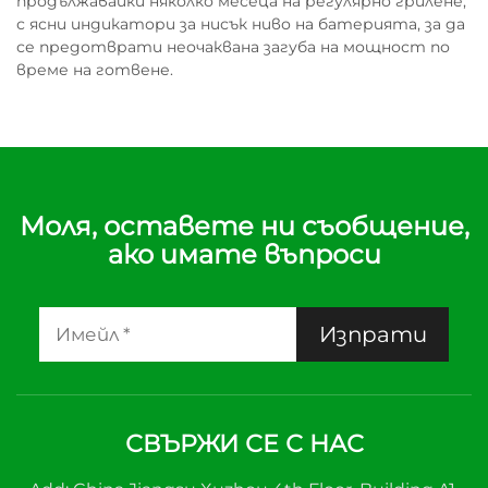
продължавайки няколко месеца на регулярно грилене,
с ясни индикатори за нисък ниво на батерията, за да
се предотврати неочаквана загуба на мощност по
време на готвене.
Моля, оставете ни съобщение,
ако имате въпроси
Изпрати
СВЪРЖИ СЕ С НАС