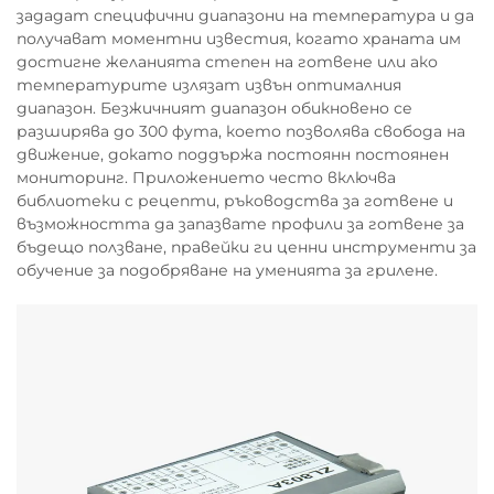
зададат специфични диапазони на температура и да
получават моментни известия, когато храната им
достигне желанията степен на готвене или ако
температурите излязат извън оптималния
диапазон. Безжичният диапазон обикновено се
разширява до 300 фута, което позволява свобода на
движение, докато поддържа постоянн постоянен
мониторинг. Приложението често включва
библиотеки с рецепти, ръководства за готвене и
възможността да запазвате профили за готвене за
бъдещо ползване, правейки ги ценни инструменти за
обучение за подобряване на уменията за грилене.