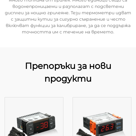
много топлина от грилея. Много единици също са
водонепроницаеми и разполагат с подсветени
дисплеи за нощно грилеяне. Тези термометри идват
с защитни кутии за сигурно съхранение и често
включват функции за калибриране, за да се поддържа
точността им с течение на времето.
Препоръки за нови
продукти