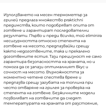
Използването на месен термометър за
грилей предлага множество praktichni
предимства, които подобряват опита от
готвене и гарантират последователни
резултати. Първо и преди всичко, той eliminira
несигурността относно степента на
готвене на месото, предпазвайки срещу
както недоготвените, така и прекалено
доготвените ястия. Тази прецизност не само
гарантира безопасността на храната, но и
помога да се запази оптималният вкус и
сочност на месото. Възможността за
моментно четене спестява време и
предпазва срещу загубата на топлина при
често отваряне на грилея за проверка на
степента на готвене. Безжичните модели
позволяват на готвачите да следят
температурата на храната от разстояние,