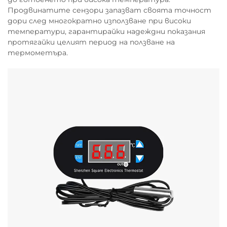
Продвинатите сензори запазват своята точност
дори след многократно използване при високи
температури, гарантирайки надеждни показания
протягайки целият период на ползване на
термометъра.