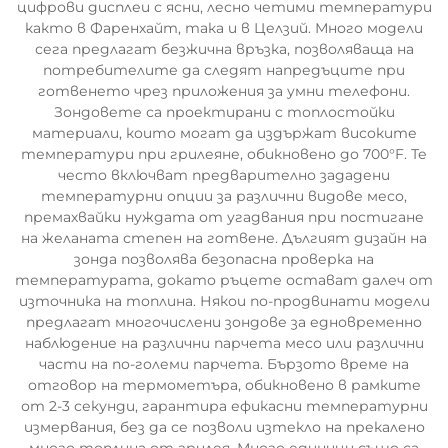
цифрови дисплеи с ясни, лесно четими температури
както в Фаренхайт, така и в Целзий. Много модели
сега предлагат безжична връзка, позволяваща на
потребителите да следят напредъците при
готвенето чрез приложения за умни телефони.
Зондовете са проектирани с топлостойки
материали, които могат да издържат високите
температури при грилеяне, обикновено до 700°F. Те
често включват предварително зададени
температурни опции за различни видове месо,
премахвайки нуждата от угадвания при постигане
на желаната степен на готвене. Дългият дизайн на
зонда позволява безопасна проверка на
температурата, докато ръцете остават далеч от
източника на топлина. Някои по-продвинати модели
предлагат многочислени зондове за едновременно
наблюдение на различни парчета месо или различни
части на по-големи парчета. Бързото време на
отговор на термометъра, обикновено в рамките
от 2-3 секунди, гарантира ефикасни температурни
измервания, без да се позволи изтекло на прекалено