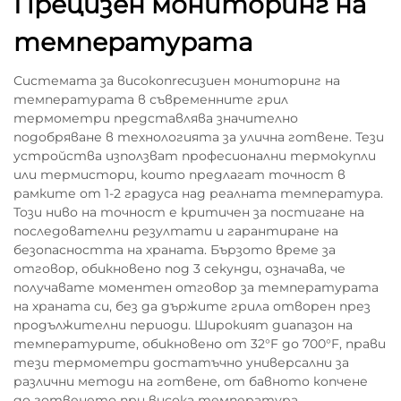
Прецизен мониторинг на
температурата
Системата за високопrecизиен мониторинг на
температурата в съвременните грил
термометри представлява значително
подобряване в технологията за улична готвене. Тези
устройства използват професионални термокупли
или термистори, които предлагат точност в
рамките от 1-2 градуса над реалната температура.
Този ниво на точност е критичен за постигане на
последователни резултати и гарантиране на
безопасността на храната. Бързото време за
отговор, обикновено под 3 секунди, означава, че
получавате моментен отговор за температурата
на храната си, без да държите грила отворен през
продължителни периоди. Широкият диапазон на
температурите, обикновено от 32°F до 700°F, прави
тези термометри достатъчно универсални за
различни методи на готвене, от бавното копчене
до готвенето при висока температура.