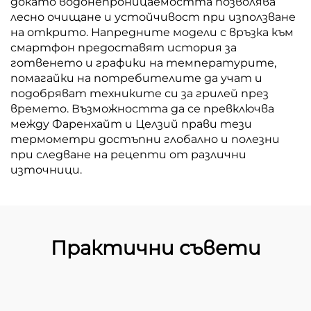
докато водонепроницаемостта позволява
лесно очищане и устойчивост при използване
на открито. Напредните модели с връзка към
смартфон предоставят история за
готвенето и графики на температурите,
помагайки на потребителите да учат и
подобряват техниките си за грилей през
времето. Възможността да се превключва
между Фаренхайт и Целзий прави тези
термометри достъпни глобално и полезни
при следване на рецепти от различни
източници.
Практични съвети