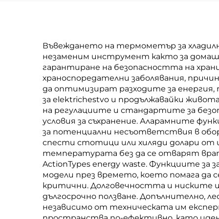
Индустриални и
Коммерсиални
Приложения
Въвеждането на термометър за хладилни
незаменим инструмент както за домашни
гарантиране на безопасността на хра
храноспоредателни заболявания, причи
да оптимизират разходите за енергия
за elektrichestvo и продължавайки жив
на регулациите и стандартите за безо
условия за съхранение. Аларамните фу
за потенциални несъответствия в обор
спести стотици или хиляди долари от 
температурата без да се отварят вра
ActionTypes energy waste. Функциите 
модели през времето, което помага да
критични. Долговечността и ниските и
дългосрочно ползване. Допълнително, л
независимо от техническата им експе
пространства по-ефективно, като иде