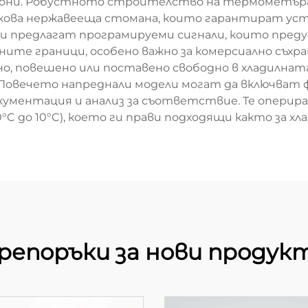
фони. Робустното строителство на термометъра
икова нержавееща стомана, които гарантират уст
ели предлагат програмируеми сигнали, които пр
е граници, особено важно за комерсиално съхраня
, повешено или поставено свободно в хладилната
 Повечето напреднали модели могат да включват ф
ументация и анализ за съответствие. Те оперира
0°C до 10°C), което ги прави подходящи както за хл
репоръки за нови продук