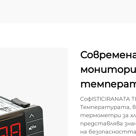
Современа
монитори
темпера
СофISTICIRANAТА
Температурата, в
термометри за хл
представлява зна
на безопасността