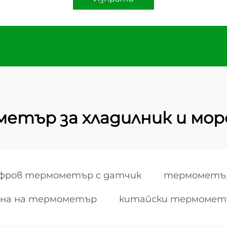
етър за хладилник и мор
фров термометър с датчик
термометър 
ена на термометър
китайски термомет