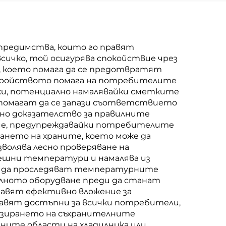
 предимства, които го правят
сичко, той осигурява спокойствие чрез
 което помага да се предотвратят
устройството помага на потребителите
ки, потенциално намалявайки сметките
и помагат да се запази съответствието
но доказателство за правилните
ние, предупреждавайки потребителите
ането на храните, което може да
волява лесно проверяване на
ешни температури и намалява из
ите да проследяват температурните
илното оборудване преди да станат
равят ефективно вложение за
равят достъпни за всички потребители,
изирането на съхранителните
ите области на хладилника или