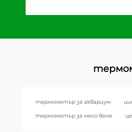
термом
термометър за аквариум
ци
термометър за месо вене
ц