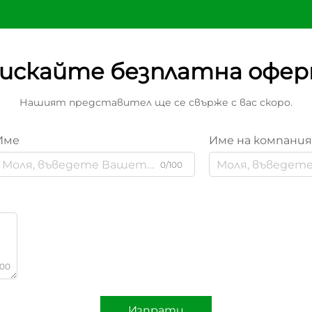
искайте безплатна офе
Нашият представител ще се свърже с вас скоро.
Име
Име на компани
0/100
000
Изпрати