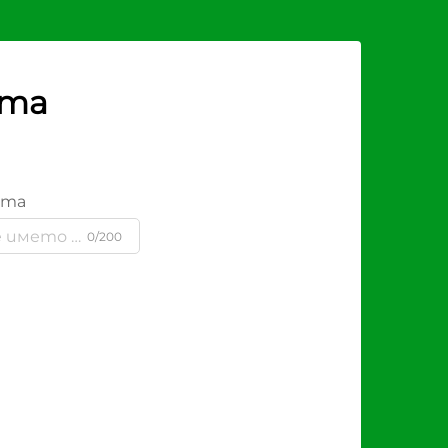
рта
ята
0/200