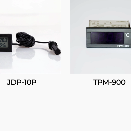
JDP-10P
TPM-900