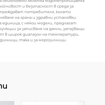
 обикновено включва водонепроницаема
ойчивост и безопасност в среда за
едупреждават потребителя, когато
ване на храна и здравни установки.
 единица, с някои модели, предлагат
ункции за записване на данни, запазващи
т в широк диапазон на температури,
адилници, така и за морозилници.
ти