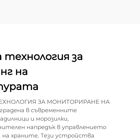
 технология за
нг на
турата
 ТЕХНОЛОГИЯ ЗА МОНИТОРИРАНЕ НА
градена в съвременните
адилници и морозилки,
чителен напредък в управлението
 на храните. Тези устройства