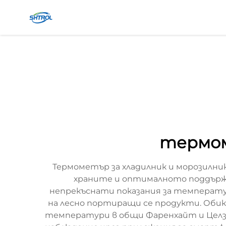
термом
Термометър за хладилник и морозилни
храните и оптималното поддържа
непрекъснати показания за температу
на лесно портиращи се продукти. Обикн
температури в общи Фаренхайт и Целз