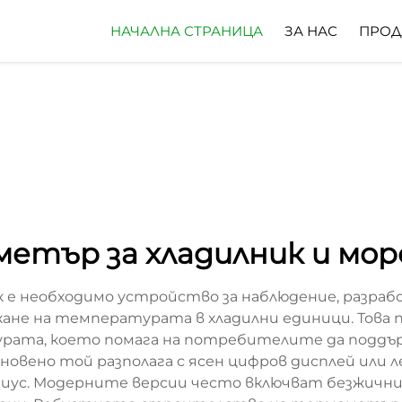
НАЧАЛНА СТРАНИЦА
ЗА НАС
ПРОД
етър за хладилник и мор
к е необходимо устройство за наблюдение, разра
не на температурата в хладилни единици. Това
рата, което помага на потребителите да поддър
овено той разполага с ясен цифров дисплей или 
иус. Модерните версии често включват безжични