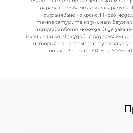
наблюдение чрез приложения за смарт
ограда и проба от хранен градусн
съхраняване на храна. Много мод
температурите надминат безопаснит
Устройството може да бъде закачено
магнитни спini за удобно разположение.
историята на температурата за док
обикновено от -40°F до 50°F (-4
П