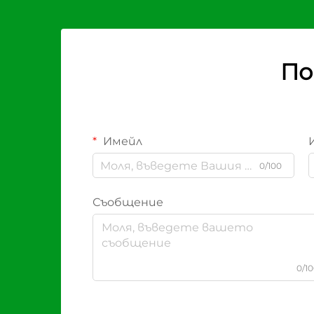
По
Имейл
0/100
Съобщение
0/1