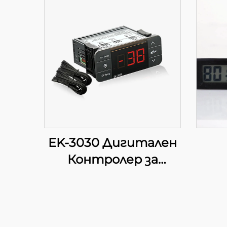
EK-3030 Дигитален
Контролер за
Температура:
Напредно
Регулиране на
Температурата за