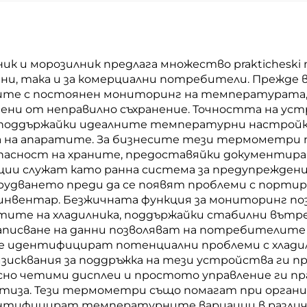
к и морозилник предлага множество prakticheski
, така и за комерциални потребители. Прежде в
ните с постоянен мониторинг на температурата,
нени от неправилно съхранение. Точността на 
, поддържайки идеалните температурни настрой
ота на апаратите. За бизнесите тези термометр
пасност на храните, предоставяйки документира
нкции служат като ранна система за предупрежде
удването преди да се появят проблеми с портир
инвентар. Безжичната функция за мониторинг поз
тите на хладилника, поддържайки стабилни вътр
за записване на данни позволяват на потребител
 се идентифицират потенциални проблеми с хлад
зисквания за поддръжка на тези устройства ги п
есно четими дисплеи и простото управление ги п
ртиза. Тези термометри също помагат при орган
нтифицират температурните вариации в различн