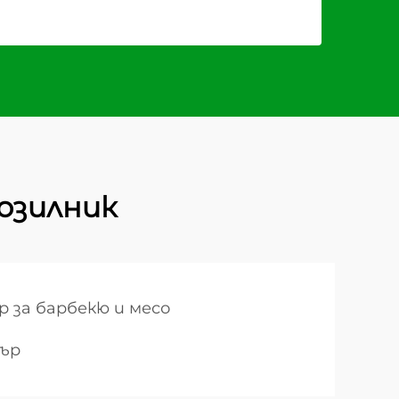
озилник
за барбекю и месо
ър