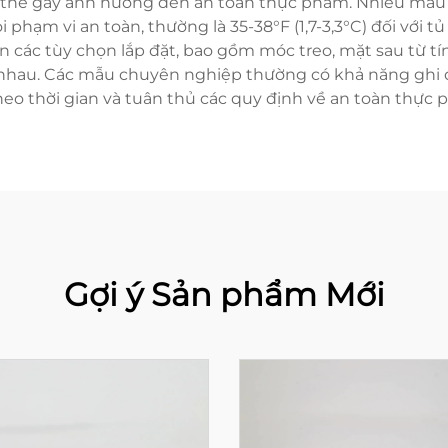
ó thể gây ảnh hưởng đến an toàn thực phẩm. Nhiều mẫu đ
phạm vi an toàn, thường là 35-38°F (1,7-3,3°C) đối với tủ 
n các tùy chọn lắp đặt, bao gồm móc treo, mặt sau từ tí
c nhau. Các mẫu chuyên nghiệp thường có khả năng ghi d
heo thời gian và tuân thủ các quy định về an toàn thực 
Gợi ý Sản phẩm Mới