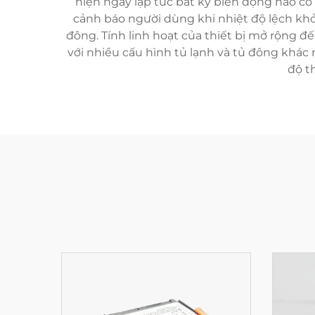
hiện ngay lập tức bất kỳ biến động nào c
cảnh báo người dùng khi nhiệt độ lệch khỏi 
đông. Tính linh hoạt của thiết bị mở rộng đế
với nhiều cấu hình tủ lạnh và tủ đông khá
độ t