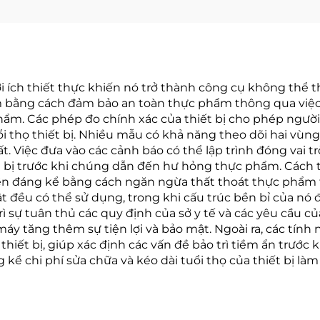
ợi ích thiết thực khiến nó trở thành công cụ không thể 
m bằng cách đảm bảo an toàn thực phẩm thông qua việc 
m. Các phép đo chính xác của thiết bị cho phép người dù
i thọ thiết bị. Nhiều mẫu có khả năng theo dõi hai vùn
t. Việc đưa vào các cảnh báo có thể lập trình đóng vai
t bị trước khi chúng dẫn đến hư hỏng thực phẩm. Cách t
ền đáng kể bằng cách ngăn ngừa thất thoát thực phẩm tr
 đều có thể sử dụng, trong khi cấu trúc bền bỉ của nó đả
rì sự tuân thủ các quy định của sở y tế và các yêu cầu 
y tăng thêm sự tiện lợi và bảo mật. Ngoài ra, các tính 
của thiết bị, giúp xác định các vấn đề bảo trì tiềm ẩn trư
ể chi phí sửa chữa và kéo dài tuổi thọ của thiết bị làm 