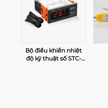
Bộ điều khiển nhiệt
độ kỹ thuật số STC-
9200: Kiểm soát nhiệt
độ đa giai đoạn tiên
tiến cho ứng dụng
công nghiệp và
thương mại