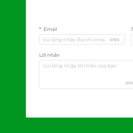
Email
0/100
Lời nhắn
0/1