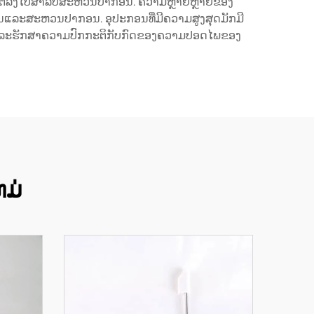
 ຫຼືຕໍ່ລົງໄປສຳລັບສະຫວນປາກອນ. ຄວາມຫຼາຍຫຼາຍຂອງ
ນແລະສະຫວນປາກອນ. ອຸປະກອນທີ່ມີຄວາມສູງສຸດມັກມີ
ວແລະຮັກສາຄວາມປົກກະຕິກັບກົດຂອງຄວາມປອດໄພຂອງ
ຫມ່