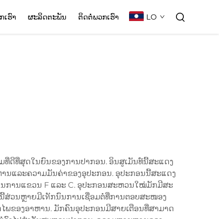
LO
ກເຮົາ
ຜະລິດຕະພັນ
ຕິດຕໍ່ພວກເຮົາ
່ດີທີ່ສຸດໃນຍົນຂອງການປາກອນ. ອິນສູເມັນທ໌ນີ້ສະແດງ
ານແລະຄວາມມັນຄ່າຂອງອຸປະກອນ. ອຸປະກອນນີ້ສະແດງ
ຸບັນໃນການແຂວນ F ແລະ C. ອຸປະກອນສະຫວນໃໝ່ມັກມີສະ
ີ້ສ່ວນຫຼາຍມີເทັກນົນການເຊື່ອມຕໍ່ທີ່ການຕອບສະໜອງ
ອດໄພຂອງອາຫານ. ມັກຄົນອຸປະກອນມີສາຍເຕືອນທີ່ສາມາດ