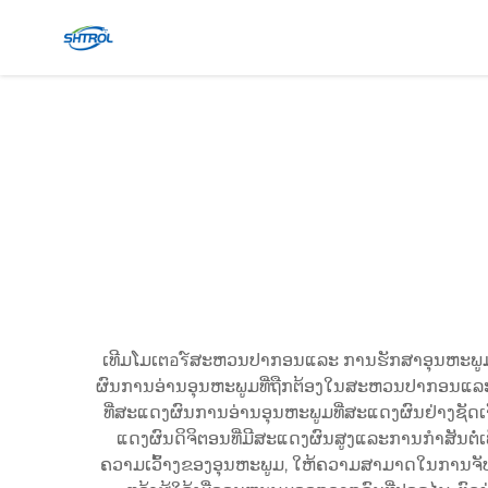
ເທີມໂມເຕอร໌ສະຫວນປາກອນແລະ ການຮັກສາອຸນຫະພູມແມ່ນ
ຜົນການອ່ານອຸນຫະພູມທີ່ຖືກຕ້ອງໃນສະຫວນປາກອນແ
ທີ່ສະແດງຜົນການອ່ານອຸນຫະພູມທີ່ສະແດງຜົນຢ່າງຊັດ
ແດງຜົນດິຈິຕອນທີ່ມີສະແດງຜົນສູງແລະການກໍາສັນຕໍ່
ຄວາມເວົ້າງຂອງອຸນຫະພູມ, ໃຫ້ຄວາມສາມາດໃນການຈັບຄ