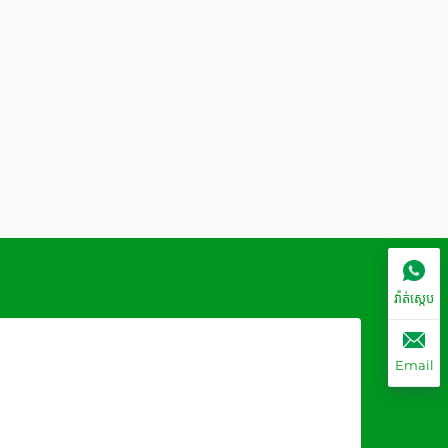
វ៉ាត់ស្កេប
Email