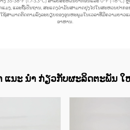
ົວຢ່າງ 35-38°F (1.7-3.3°C) ສຳລັບສະຫວນປາກອນແລະ 0°F (-18°C)
ບັກແມງ, ແລະຖື້ເປັນຖານ, ສະແດງວ່າມັນສາມາດປຸງໄປໃນສະຫວນປາກອ
າຜູ້ໃຊ້ສາມາດຕິດຕາມລົງລະບຽບຂອງອຸນຫະພູມໃນເວລາທີ່ມີຄວາມຍາ
ອາຫານ.
າ ແນະ ນໍາ ກ່ຽວກັບຜະລິດຕະພັນ ໃ