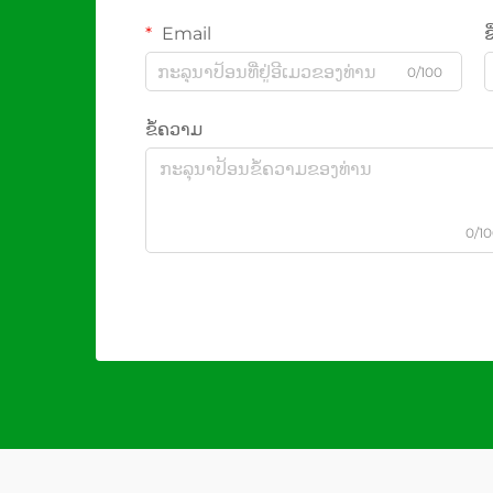
Email
ຊື
0/100
ຂໍ້ຄວາມ
0/1