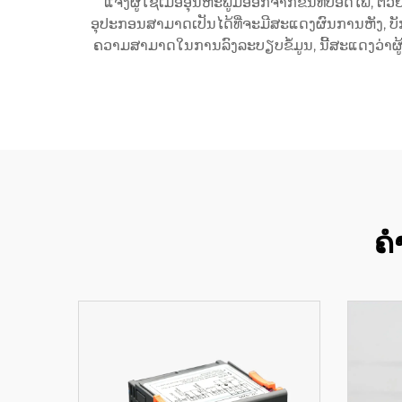
ແຈ້ງຜູ້ໃຊ້ເມື່ອອຸນຫະພູມອອກຈາກຂົນທີ່ປອດໄພ, ຕ
ອຸປະກອນສາມາດເປັນໄດ້ທີ່ຈະມີສະແດງຜົນການຫັງ, 
ຄວາມສາມາດໃນການລົງລະບຽບຂໍ້ມູນ, ນີ້ສະແດງວ່
ຄໍ