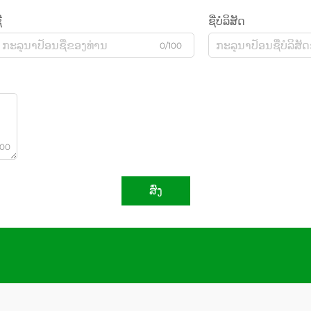
່
ຊື່ບໍລິສັດ
0/100
000
ສົ່ງ