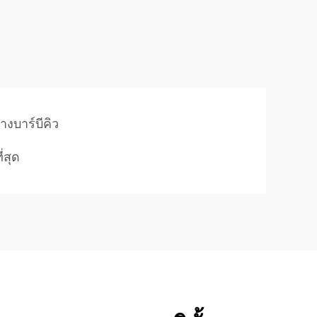
างบาร์บีคิว
ี่สุด