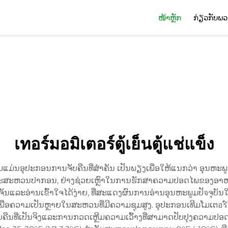
ໜ້າຫຼັກ
ກ່ຽວກັບພວ
เทอร์มอมิเตอร์ตู้เย็นตู้แช่แข็ง
ອຸປະກອນການຈັບຄືນທີ່ສຳຄັນ ເປັນພຽງເພື່ອໃຫ້ແນກວ່າ ອຸນຫະພູມທີ
ລະສະຫວນປາກອນ, ຢ່າງຊ່ວຍເຫຼົາໃນການຮັກສາຄວາມປອດໄພຂອງອາຫ
ເຈັນແລະອ່ານເຂົ້າໃຈໄດ້ງ່າຍ, ທີ່ສະແດງຜົນການອ່ານອຸນຫະພູມປັจຈ
ເພື່ອຄວາມເປັນຫຼາຍໃນສະຫວນທີ່ມີຄວາມຊຸມສູງ. ອຸປະກອນເທີມໂມເຕอร໌ນ
ືນທີ່ເປັນຈິງແລະການກວດເຫຼີມຄວາມເວົ້າງທີ່ສາມາດປັບປຸງຄວາມປ