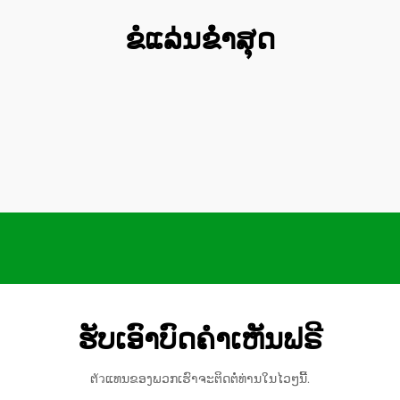
ຂໍແລ່ນຂໍໍ່າສຸດ
ຮັບເອົາບົດຄຳເຫັນຟຣີ
ຕัวແທນຂອງພວກເຮົາຈະຕິດຕໍ່ທ່ານໃນໄວໆນີ້.