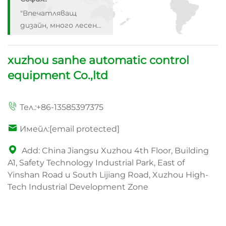
дизайн, много лесен
за използване. Силно
препоръчвам!"
Етан:
"Бърза доставка,
отличен продукт.
xuzhou sanhe automatic control
Ще купя пак!"
equipment Co.,ltd
Лиам.:
"Обичам това!
Съвсем съответен
Тел.:
+86-13585397375
размер и качество.
Имейл:
[email protected]
Струва всеки пенс!"
София.:
"Впечатляващ
Add: China Jiangsu Xuzhou 4th Floor, Building
дизайн, много лесен
A1, Safety Technology Industrial Park, East of
за използване. Силно
Yinshan Road и South Lijiang Road, Xuzhou High-
препоръчвам!"
Tech Industrial Development Zone