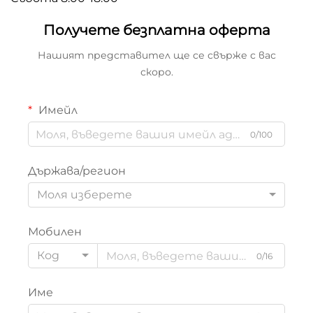
Получете безплатна оферта
Нашият представител ще се свърже с вас
скоро.
Имейл
0/100
Държава/регион
Моля изберете
Мобилен
Код
0/16
Име