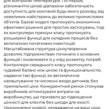
для контролю температури. По-перше,
різноманітні цінові діапазони забезпечують
доступність для компаній будь-якого розміру, від
невеликих майстерень до великих промислових
об’єктів. Базові моделі пропонують економічно
ефективні рішення для простих застосувань, тоді
як контролери преміум-класу пропонують
розширені функції для складних процесів без
величезних початкових інвестицій.
Масштабована структура ціноутворення
дозволяє підприємствам починати з основних
функцій і оновлювати їх у міру розвитку потреб.
Контролери середнього класу пропонують
чудовий баланс між ціною та функціональністю,
надаючи такі функції, як автоматичне
налаштування та численні входи датчиків, без
преміальної ціни. Конкурентний ринок спонукав
виробників оптимізувати витрати на
виробництво, що призвело до підвищення
цінності для клієнтів без шкоди для якості.
Удосконалені моделі, незважаючи на вищі ціни,