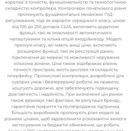
корелює з точністю, функціональністю та технологічною
складністю контролера. Контролери початкового рівня
пропонують фундаментальні механізми ПІД-
регулювання, тоді як варіанти середнього класу, ціною
від 100 до 250 доларів США, включають додаткові
функції, такі як можливості автоматичного
налаштування та кілька опцій входу/виводу. Моделі
преміум-класу, які мають вищі ціни, включають
розширені функції, такі як реєстрація даних,
підключення до мережі та можливості керування
кількома зонами. Ціна також відображає рівень
точності пристрою, якість дисплея та складність
інтерфейсу. Промислові контролери, розроблені для
суворих умов і безперервної роботи, як правило,
коштують дорожче, але забезпечують підвищену
довговічність і надійність. При визначенні цін ринок
також враховує такі фактори, як репутація бренду,
гарантійне покриття та післяпродажна підтримка.
Більшість виробників пропонують різні моделі за
різними цінами, щоб задовольнити різноманітні вимоги
застосування та бюджетні обмеження, що робить