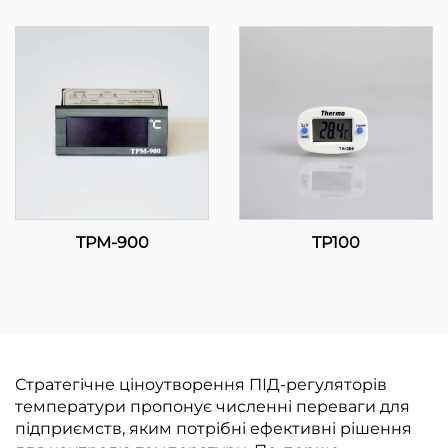
температури: Висока
продуктивність, точне
регулювання
температури для
промислових
застосунків
TPM-900
TP100
Стратегічне ціноутворення ПІД-регуляторів
температури пропонує численні переваги для
підприємств, яким потрібні ефективні рішення