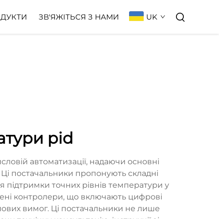
UK
ДУКТИ
ЗВ'ЯЖІТЬСЯ З НАМИ
атури pid
словій автоматизації, надаючи основні
. Ці постачальники пропонують складні
ля підтримки точних рівнів температури у
ирені контролери, що включають цифрові
ислових вимог. Ці постачальники не лише