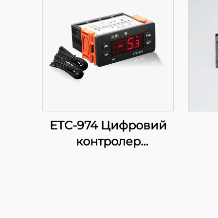
ETC-974 Цифровий
контролер
температури: Висока
продуктивність,
точне регулювання
температури для