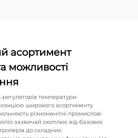
й асортимент
та можливості
ння
-регуляторів температури
позицією широкого асортименту
овольняють різноманітні промислові
фоліо зазвичай охоплює від базових
тролерів до складних