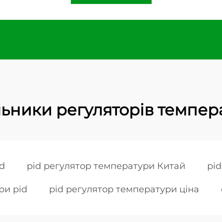
ьники регуляторів темпер
d
pid регулятор температури Китай
pi
ри pid
pid регулятор температури ціна