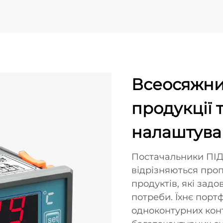
Всеосяжни
продукції 
налаштува
Постачальники ПІД
відрізняються про
продуктів, які зад
потреби. Їхнє порт
одноконтурних кон