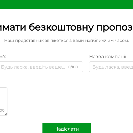
мати безкоштовну пропо
Наш представник зв'яжеться з вами найближчим часом.
м'я
Назва компанії
0/100
000
Надіслати