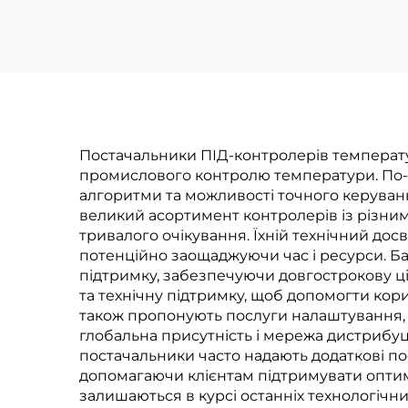
промислових
застосунків
Постачальники ПІД-контролерів температу
промислового контролю температури. По-п
алгоритми та можливості точного керуван
великий асортимент контролерів із різним
тривалого очікування. Їхній технічний до
потенційно заощаджуючи час і ресурси. Б
підтримку, забезпечуючи довгострокову цін
та технічну підтримку, щоб допомогти кор
також пропонують послуги налаштування, 
глобальна присутність і мережа дистрибуції
постачальники часто надають додаткові пос
допомагаючи клієнтам підтримувати оптим
залишаються в курсі останніх технологічни