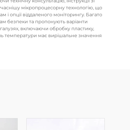
 технічну консультацію, інструкції зі
учаснішу мікропроцесорну технологію, що
м і опції віддаленого моніторингу. Багато
там безпеки та пропонують варіанти
 галузях, включаючи обробку пластику,
оль температури має вирішальне значення