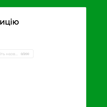
зицію
0/200