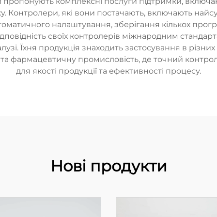
 пропонують комплексні послуги підтримки, включаючи
у. Контролери, які вони постачають, включають найс
втоматичного налаштування, зберігання кількох програ
ідповідність своїх контролерів міжнародним стандар
лузі. Їхня продукція знаходить застосування в різних
у та фармацевтичну промисловість, де точний контр
для якості продукції та ефективності процесу.
Нові продукти