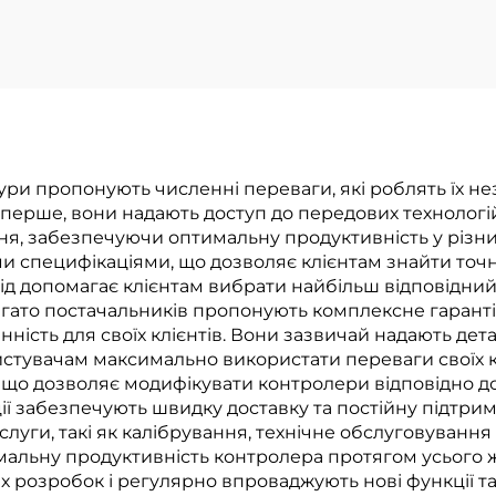
ри пропонують численні переваги, які роблять їх н
ерше, вони надають доступ до передових технологій
ня, забезпечуючи оптимальну продуктивність у різни
и специфікаціями, що дозволяє клієнтам знайти точн
свід допомагає клієнтам вибрати найбільш відповідни
агато постачальників пропонують комплексне гаранті
ність для своїх клієнтів. Вони зазвичай надають дет
истувачам максимально використати переваги своїх к
що дозволяє модифікувати контролери відповідно до
 забезпечують швидку доставку та постійну підтримку 
луги, такі як калібрування, технічне обслуговування
альну продуктивність контролера протягом усього ж
х розробок і регулярно впроваджують нові функції та