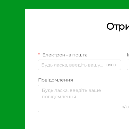
Отри
Електронна пошта
І
0/100
Повідомлення
0/1