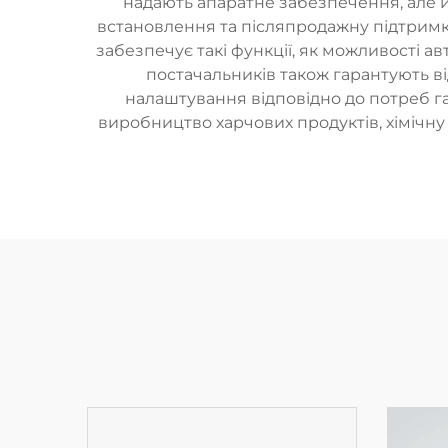
надають апаратне забезпечення, але й
встановлення та післяпродажну підтримк
забезпечує такі функції, як можливості а
постачальників також гарантують в
налаштування відповідно до потреб га
виробництво харчових продуктів, хімічн