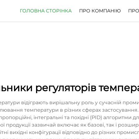
ГОЛОВНА СТОРІНКА
ПРО КОМПАНІЮ
ПРО
ьники регуляторів темпер
атури відіграють вирішальну роль у сучасній проми
улювання температури в різних сферах застосування
ропорційні, інтегральні та похідні (PID) алгоритми д
ї продукції зазвичай включає як базові, так і розш
нітні вихідні конфігурації відповідно до різних пром