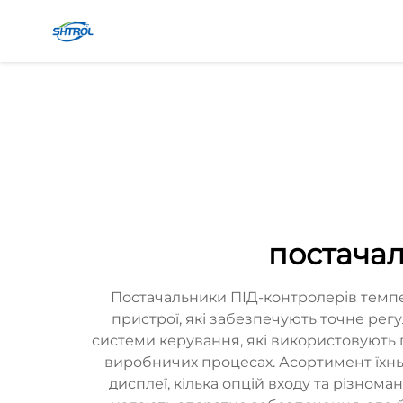
постачал
Постачальники ПІД-контролерів темпер
пристрої, які забезпечують точне рег
системи керування, які використовують п
виробничих процесах. Асортимент їхньо
дисплеї, кілька опцій входу та різнома