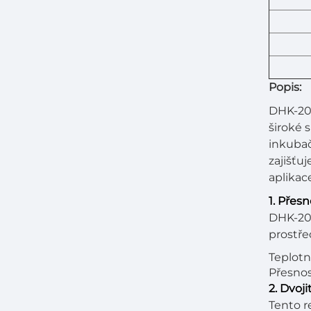
Popis:
DHK-203
široké s
inkubač
zajišťu
aplikac
1. Přes
DHK-203
prostře
Teplotn
Přesnos
2. Dvoj
Tento r