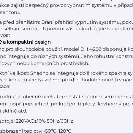
nkce zajistí bezpečný provoz vypnutím systému v přípa
 senzoru.
 před přehřátím: Brání přehřátí vypnutím systému, poku
 selhání senzoru: Upozorní vás, pokud dojde k problému 
vost.
ý a kompaktní design
no pro dlouhodobé použití, model DHK-203 disponuje k
no integruje do různých systémů. Jeho robustní konstruk
lových nebo komerčních prostředích.
ní velikost: Snadno se integruje do širokého spektra s
ací konstrukce: Navrženo pro dlouhodobé použití v ná
kace:
rodukt je obecné účelu termostát s jedním senzorem s f
lení, popř. poplach při překročení teploty. Je vhodný pro 
 skříně atd.
 zdroje: 220VAC±10% 50Hz/60Hz
zobrazení teploty: -50℃~120℃