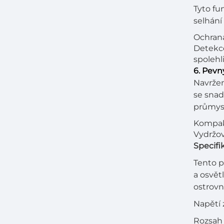
Tyto fu
selhání
Ochrana
Detekce
spolehli
6. Pevn
Navrže
se snad
průmys
Kompakt
Vydržov
Specifi
Tento p
a osvět
ostrovní
Napětí
Rozsah 