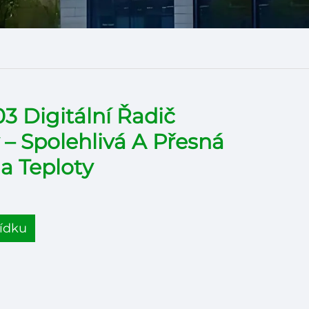
3 Digitální Řadič
 – Spolehlivá A Přesná
a Teploty
ídku