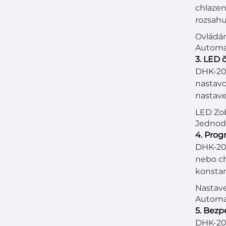
chlazen
rozsahu
Ovládán
Automat
3. LED 
DHK-203
nastavo
nastave
LED Zob
Jednodu
4. Prog
DHK-203
nebo ch
konstan
Nastave
Automat
5. Bezp
DHK-203