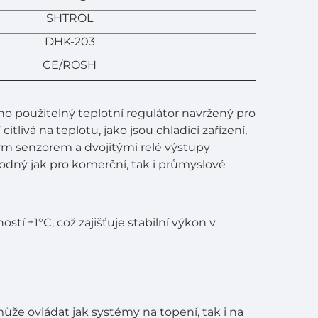
SHTROL
DHK-203
CE/ROSH
no použitelný teplotní regulátor navržený pro
itlivá na teplotu, jako jsou chladicí zařízení,
ým senzorem a dvojitými relé výstupy
hodný jak pro komerční, tak i průmyslové
tí ±1°C, což zajišťuje stabilní výkon v
ůže ovládat jak systémy na topení, tak i na