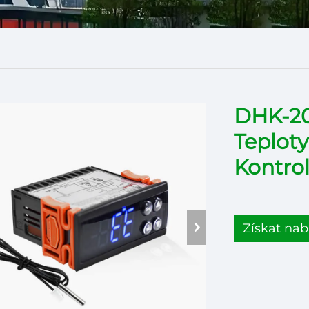
DHK-20
Teploty
Kontrol
Získat nab