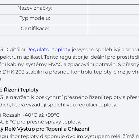
Název značky:
Typ modelu:
Certifikace:
 Digitální
Regulátor teploty
je vysoce spolehlivý a snad
pektrum aplikací. Tento regulátor je ideální pro prostředí c
ní kabiny, systémy HVAC a zpracování potravin. S přesn
je DHK-203 stabilní a přesnou kontrolu teploty, čímž je v
e.
né Řízení Teploty
 je navržen k poskytnutí přesného řízení teploty s přesnos
dích, která vyžadují spolehlivou regulaci teploty.
í Rozsah: -40°C až +99°C
t: ±1°C pro přesné správy teploty.
itý Relé Výstup pro Topení a Chlazení
egulátor teploty disponuje dvojím výstupem relé, čímž m