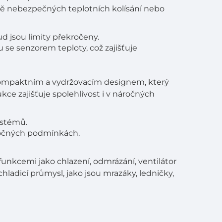
dě nebezpečných teplotních kolísání nebo
d jsou limity překročeny.
se senzorem teploty, což zajišťuje
ompaktním a vydržovacím designem, který
ce zajišťuje spolehlivost i v náročných
ystémů.
ročných podmínkách.
unkcemi jako chlazení, odmrázání, ventilátor
chladicí průmysl, jako jsou mrazáky, ledničky,