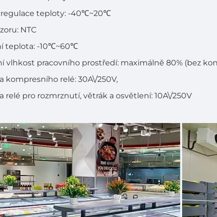
 regulace teploty: -40℃~20℃
zoru: NTC
í teplota: -10℃~60℃
ní vlhkost pracovního prostředí: maximálně 80% (bez ko
a kompresního relé: 30A\/250V,
a relé pro rozmrznutí, větrák a osvětlení: 10A\/250V