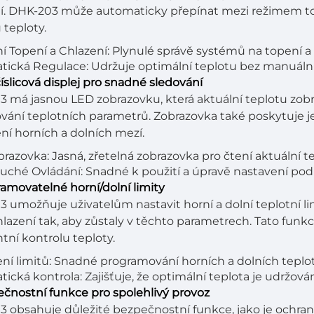
í. DHK-203 může automaticky přepínat mezi režimem to
 teploty.
í Topení a Chlazení: Plynulé správě systémů na topení a 
ická Regulace: Udržuje optimální teplotu bez manuáln
číslicová displej pro snadné sledování
 má jasnou LED zobrazovku, která aktuální teplotu zobr
vání teplotních parametrů. Zobrazovka také poskytuje 
ní horních a dolních mezí.
razovka: Jasná, zřetelná zobrazovka pro čtení aktuální t
ché Ovládání: Snadné k použití a úpravě nastavení podl
ramovatelné horní/dolní limity
 umožňuje uživatelům nastavit horní a dolní teplotní li
lazení tak, aby zůstaly v těchto parametrech. Tato funkce 
tní kontrolu teploty.
ní limitů: Snadné programování horních a dolních teplo
ická kontrola: Zajišťuje, že optimální teplota je udržová
ečnostní funkce pro spolehlivý provoz
 obsahuje důležité bezpečnostní funkce, jako je ochran