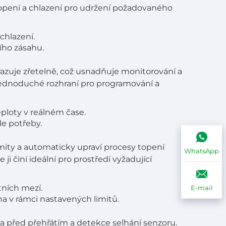
pení a chlazení pro udržení požadovaného
chlazení.
ího zásahu.
azuje zřetelně, což usnadňuje monitorování a
jednoduché rozhraní pro programování a
eploty v reálném čase.
e potřeby.
mity a automaticky upraví procesy topení
WhatsApp
ji činí ideální pro prostředí vyžadující
tních mezí.
E-mail
na v rámci nastavených limitů.
a před přehřátím a detekce selhání senzoru.