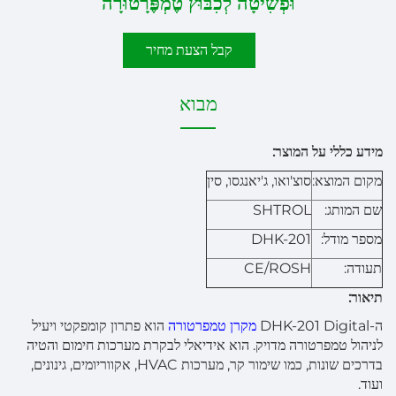
וּפְשִׁיטָה לְכִבּוּץ טֶמְפֶּרָטוּרָה
קבל הצעת מחיר
מבוא
מידע כללי על המוצר:
מקום המוצא:
סוצ'ואו, ג'יאנגסו, סין
שם המותג:
SHTROL
מספר מודל:
DHK-201
תעודה:
CE/ROSH
תיאור:
ה-DHK-201 Digital
מקרן טמפרטורה
הוא פתרון קומפקטי ויעיל
לניהול טמפרטורה מדויק. הוא אידיאלי לבקרת מערכות חימום והטיה
בדרכים שונות, כמו שימור קר, מערכות HVAC, אקווריומים, גינונים,
ועוד.