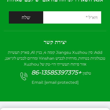
שלח
יצירת קשר
Add: סין Jiangsu Xuzhou קומה 4, בניין A1, פארק תעשיות
טכנולוגיות בטיחות, מזרחית לכביש Yinshan ומדרום לכביש ליג'יאנג,
אזור פיתוח תעשייתי היי-טק של Xuzhou
+86-13585397375
טלפון:
Email:
[email protected]