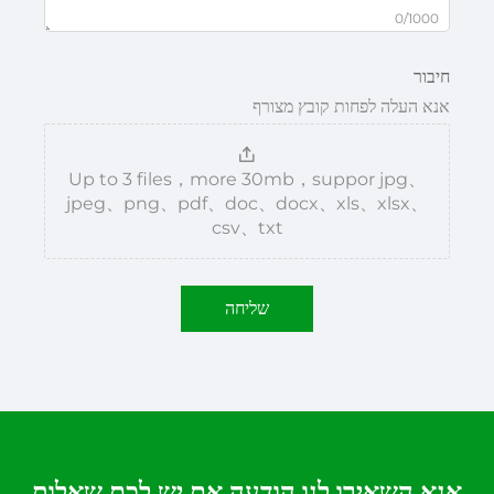
0/1000
חיבור
אנא העלה לפחות קובץ מצורף
Up to 3 files，more 30mb，suppor jpg、
jpeg、png、pdf、doc、docx、xls、xlsx、
csv、txt
שליחה
אנא השאירו לנו הודעה אם יש לכם שאלות