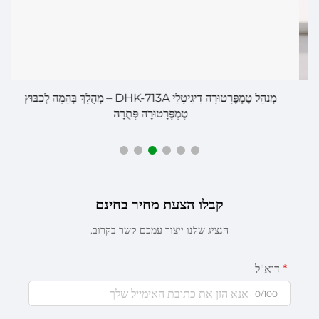
מְנַהֵל טֶמְפֶּרָטוּרָה דִיגִיטָלִי DHK-713A – מְהֻלָּךְ בְּהֵמָה לְכִבּוּץ
טֶמְפֶּרָטוּרָה פְּתֻרָה
קבלו הצעת מחיר בחינם
הנציג שלנו ייצור עמכם קשר בקרוב.
דוא"ל
0/100