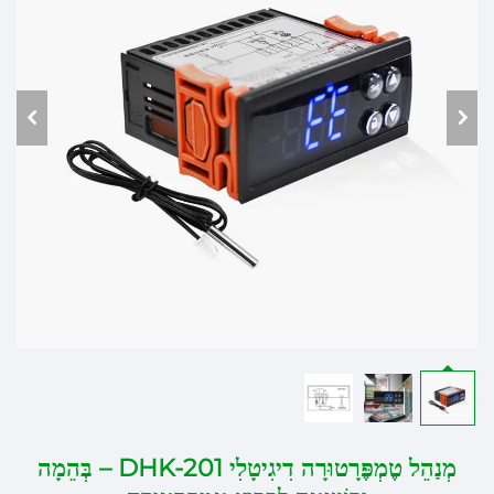
מְנַהֵל טֶמְפֶּרָטוּרָה דִיגִיטָלִי DHK-201 – בְּהֵמָה