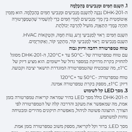
1. הִשְגַם חַמִּים וּמַגְבִיעִים בְּהַכְלָמָה
ה-DHK-201 נִבְנָה לְהִשְגַם מַגְבִיעִים וּמַגְבִיעִי חַמִּים בְּהַכְלָמָה. הוּא מַזְמִין
אַוטוֹמַטִית בֵּין מַדֵי מַגְבִיעִים לְמַדֵי חַמִּים כְּדֵי לְהַשְׁמִיר שֶׁהַטֶמְפֶרָטוּרָה
תִּהְיֶה בְּמַדֵי הַתַּאֲוָה, מוֹעִיל לְהַרְבֵּה יְכוֹלֶתֶת.
הִשְגַם חַמִּים: רָאוּי לְמַגְבִיעֵי זֶרַע, גַּנּוֹת חַמָּה, וּהֶטְקָאוֹת HVAC.
הִשְגַם מַגְבִיעִים: רָאוּי לְמַגְבִיעֵי קּוֹר, מִתְקַנֵי קּוֹר, וְאַקּוּרִיָמִים.
טווח טמפרטורה רחבה ודיוק גבוה
עם טווח טמפרטורה של -50°C עד +120°C, ה-DHK-201 מסוגל
להחזיק בקרת מדויקת במספר גדול של יישומים. הוא מציע דיוק של
±1°C, מה שמבטיח שהטמפרטורה המוגדרת תישאר יציבה וקבועה.
טווח טמפרטורה: -50°C עד +120°C
דיוק: ±1°C, מספק בקרת טמפרטורה אמינה.
3. מסך LED קל לשימוש
ה-DHK-201 כולל מסך LED בהיר שמראה קריאות טמפרטורה בזמן
אמת, מה שמאפשר את מעקב והדרכה קלה של הטמפרטורה לפי
הצורך. התצוגה פשוטה לניהול, מאפשרת תיקונים מהירים ומבטיחה
נוחות למשתמש.
מסך LED: ברור וקל לקריאה, מספק משוב טמפרטורה בזמן אמת.