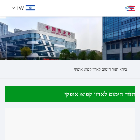
IW
אודותינו
חיפוש
מוצרים
בית>
תנור חימום לארון קפוא אופקי
לְהִתְחַבֵּר אֵלֵינוּ
תנור חימום לארון קפוא אופקי