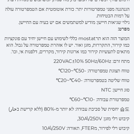
הגנהגנה מפני טמפרטורות יתר: כורת אוטומטית אם הטמפרטורה עולה
על רמות הבטיחות.
גילוי שגיאות חיישן: מודיע למשתמשים אם יש בעיה עם החיישן.
מפרט:
המוצר הזה הוא תרmostat כללי לשימוש עם חיישן יחיד עם פונקציות
כמו קירור, התקררות, מזגן ואור. יש לו אזהרת טמפרטורה על גבול. הוא
מתאים לתעשיות קירור כמו ארונות קירור, מקררים, דלפנות אי, וכו'.
מתח זרם: 220VAC±10% 50Hz/60Hz
טווח תצוגת טמפרטורה: -50℃~120℃
טווח שליטה בטמפרטורה: -40℃~20℃
סוג חיישן: NTC
טמפרטורת עבודה: -10℃~60℃
습도 יחסית של סביבת עבודה: לא יותר מ-80% (ללא קרישת בخار)
קיבוש רלי מזגן: 30A\/250V,
קיבוש רלי לפירור, מFTER, תאורה: 10A\/250V