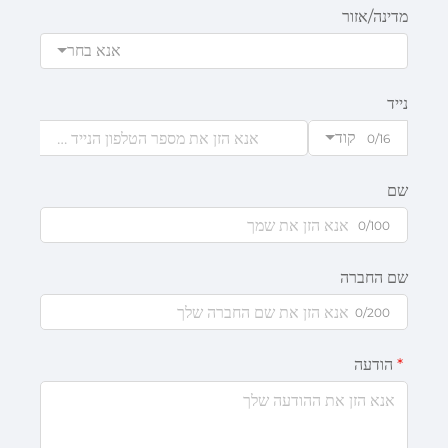
מדינה/אזור
אנא בחר
נייד
קוד
0/16
שם
0/100
שם החברה
0/200
הודעה