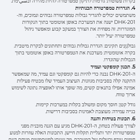
בקרות פשוטות: גורמות לתיקון טמפרטורה להיות מהירה ובسيימת.
4. הגדרות טמפרטורה תכנותיות
משתמשים יכולים להגדיר גבולות טמפרטורה גבוהים ונמוכים, וה-
DHK-201 ישנה את המערכת באופן אוטומטי בתוך הנקודות
המוגדרות. זה מפחית את הצורך במעקב קבוע ומאפשר ניהול
טמפרטורה יעיל יותר.
גבולגְוָנִים תקינים: הגדרת גבולות גבוהים ותחתונים לבקרת מיטבית.
בקרה אוטומטית: מעדכנת את הטמפרטורה באופן אוטומטי בתוך
הגבולות שהוגדרו.
5. תכנון קומפקטי ועמיד
ה-DHK-201 נבנה כדי להיות גם קומפקטי וגם עמיד, מה שמאפשר
התקנה קלה בסביבות מגוונות. העיצוב העמיד שלו מבטיח פעילות
אמינה אפילו בתנאים קשים, מה שופך אותו לאופציה נתונה לשימוש
ארוך טווח.
גודל קטן: חוסך מקום ומשולב בקלות במערכות קיימות.
בנייה עמידה: מעוצבת לאמינות בסביבות דרישות.
6. תכונות בטיחות והגנה
לצורך פעולת בטחון, ה-DHK-201 מגיע עם הגנה מובנית מפני
טמפרטורות יתר ותגליית תקלות חיישן. התכונות האלה עוזרות למנוע
חימום עודף וכשלים של המערכת, מה שנותן למשתמשים מנוחת דעת.