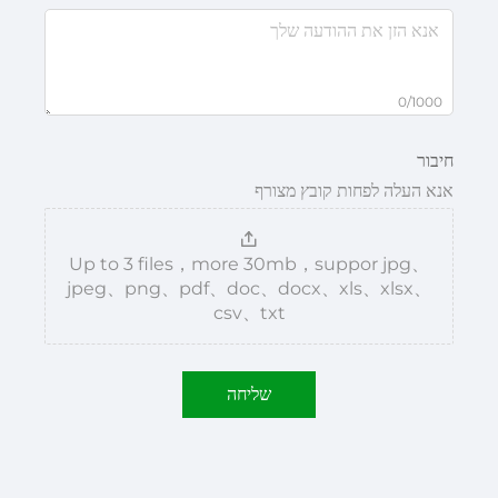
0/1000
חיבור
אנא העלה לפחות קובץ מצורף
Up to 3 files，more 30mb，suppor jpg、
jpeg、png、pdf、doc、docx、xls、xlsx、
csv、txt
שליחה