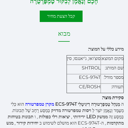
חָכָם וְנֶאֱמָן לְבִקּוּר טֶמְפֶּרָטֻרָה
קבל הצעת מחיר
מבוא
מידע כללי על המוצר:
מקום המוצא:
סוצ'ואו, ג'יאנגסו, סין
שם המותג:
SHTROL
מספר מודל:
ECS-974T
תעודה:
CE/ROSH
סקירת מוצר:
ה
מְנַהֵל טֶמְפֶרָטוּרָה דִיגִיטָלִי ECS-974T
מקרן טמפרטורה
הוּא כְּלִי
מְעֻמָּד וְנֶאֱמָן יוֹצֵר לְ
ויסות טמפרטורה מדויק
בְּמַסָּע רָחָב שֶׁל תְּבוּנוֹת.
בְּמַסָּע זֶה
ממשק LED ידידותי
,
יציאות רלי כפולות
, ו
תכונות בטיחות
מתקדמות
, ה-ECS-974T הוא מושלם לשימוש ב
יחידות קירור
,
מגש