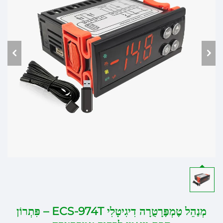
מְנַהֵל טֶמְפֶּרָטֻרָה דִיגִיטָלִי ECS-974T – פִּתְרוֹן