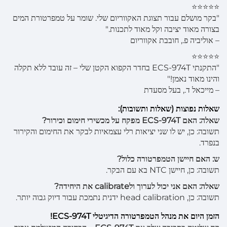
⭐⭐⭐⭐⭐
"בקר מושלם עבור תצוגת האקווריום שלי. שומר על טמפרטורת המים
בצורה מאוד יציבה וקל מאוד לתכנות."
– אוליביה פ., חובבת אקווריום
⭐⭐⭐⭐⭐
"התקנתי ECS-974T בחדר הקפוא הקטן שלי – זה עובד ללא תקלה
והינו מאוד נאמן!"
– מייכאל ד., בעל מסעדת
שאלות נפוצות (שאלות ותשובות):
שאלה: האם ECS-974T מפקח על מכשירי חימום וכירור?
תשובה: כן, יש לו שני יציאות רלי עצמאיות לבקר את החימום והקירור
בנפרד.
ש: האם חיישן הטמפרטורה כלול?
תשובה: כן, חיישן NTC בא עם הבקר.
שאלה: האם אני יכול לערוך ולcalibrate את היחידה?
תשובה: כן, head calibration ידנית נתמכת עבור דיוק גבוה יותר.
הזמן היום את מנהל הטמפרטורה הדיגיטלי ECS-974T!