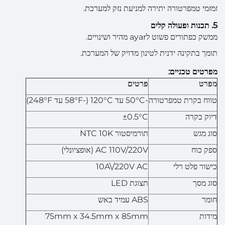
זמזמי טמפרטורה יתירה למניעת נזק למערכת.
5. תכנות ופעולה קלים
ממשק כפתורים פשוט לayar מהיר ושינויים.
תומך בתקינה ידנית לטינון מדויק של המערכת.
מפרטים טכניים:
מפרט
פרטים
טווח בקרת טמפרטורה
-50°C עד 120°C (-58°F עד 248°F)
דיוק בקרה
±0.5°C
סוג מגש
תורמיסטור NTC 10K
ספק כוח
AC 110V/220V (אופציונלי)
כישור פלט רלי
10A\/220V AC
סוג מסך
תצוגת LED
חומר
ABS עמיד באש
מידות
75mm x 34.5mm x 85mm