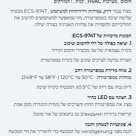
חימום
,
מערכות HVAC
,
קנות
, ו
המזרקים
.
נוצרו עבור
דיוק, עמידות וידידותיות למשתמש
, ECS-974T מבטיח
שליטה יציבה בטמפרטורה, מה שמאפשר למשתמשים להיטיב את
תהליכייהם ולהפחית את עלויות האנרגיה בצורה יעילה.
תכונות מרכזיות של ECS-974T:
1. יציאה כפולה של רלי לחימום ועיכוב
בקרת עצמאית של שני מכשירי חימום וקירור.
תצורה גמישה לצרכים שונים של בקרת טמפרטורה.
2. טווח מדידת טמפרטורה רחב
טווחוֹת טמפרטורה:
-50°C עד 120°C (-58°F עד 248°F).
דיוק גבוה עם דיוק של ±0.5°C המבטיח בקרה יציבה.
3. תצוגה עם LED בהיר
מציג את טמפרטורת החוץ והערכים של נקודת ההגדרה בזמן אמת.
קריאות ברורות וвидимים גם בתנאים של אור מוגבל.
4. פונקציות לבטחון והגנה
הגנה מפני verzögerung של המכשף כדי להאריך את חיי המכשף.