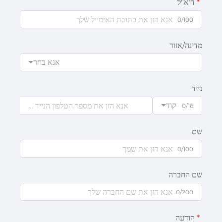
דוא"ל
0/100
מדינה/אזור
אנא בחר
נייד
קוד
0/16
שם
0/100
שם החברה
0/200
הודעה