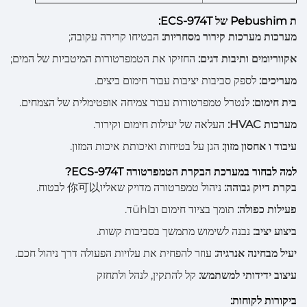
ת Pebushim של ECS-974T:
מערכות מערכות קירור מסחריות:
הבטיחו קרירה עקובה;
אקווריומים ותיבות דגים:
החזיקו את הטמפרטורות המיטביות של המים;
מעריכים:
לספק סביבות יציבות עבור חימום ביצים.
בית חימום:
לנטרל טמפרטורות עבור צמיחה אופטימלית של הצמחים.
מערכות HVAC:
העלאה של יעילות חימום וקירור.
עיבוד ו אחסון מזון:
הגן על בטיחות ואיכותת איכות המזון.
למה לבחור במערכת הבקרת הטמפרטורה ECS-974T?
בקרת דיוק גבוהה:
ניהול טמפרטורה מדויק שאליו你可以 לבטוח.
פעילות כפולה:
תומך בציוד חימום ובühlד.
ביצוע יציב:
נבנה לשימוש מתמשך בסביבות קשות.
יעיל מבחינה אנרגיה:
עוזר להפחית את עלויות הפעולה דרך ניהול חכם.
עיצוב ידידותי למשתמש:
קל להתקין, לנהל ולתחזק
ביקורות לקוחות: