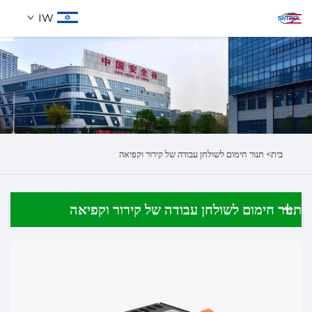
IW
אודותינו
חיפוש
מוצרים
בית>
תנור חימום לשולחן עבודה של קירור וקפיאה
לְהִתְחַבֵּר אֵלֵינוּ
תנור חימום לשולחן עבודה של קירור וקפיאה