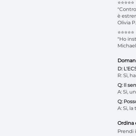
⭐⭐⭐⭐⭐
"Contro
è estre
Olivia P
⭐⭐⭐⭐⭐
"Ho ins
Michael 
Domand
D: L'EC
R: Sì, 
Q: Il s
A: Sì, u
Q: Posso
A: Sì, 
Ordina 
Prendi 