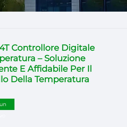
T Controllore Digitale
peratura – Soluzione
ente E Affidabile Per Il
llo Della Temperatura
 un
vo