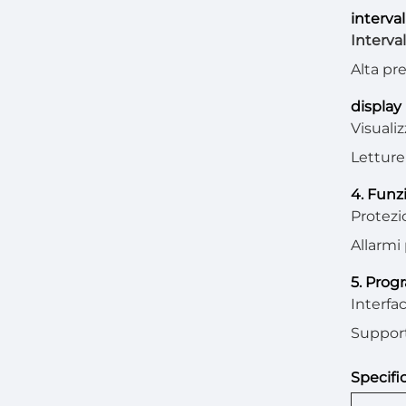
interva
Interva
Alta pr
display
Visuali
Letture 
4. Funz
Protezi
Allarmi
5. Prog
Interfa
Support
Specifi