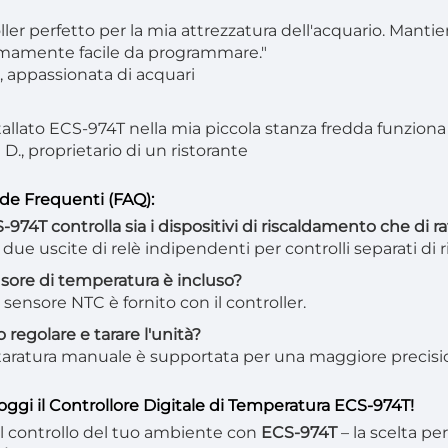
ller perfetto per la mia attrezzatura dell'acquario. Manti
mamente facile da programmare."
., appassionata di acquari
tallato ECS-974T nella mia piccola stanza fredda funziona
D., proprietario di un ristorante
e Frequenti (FAQ):
S-974T controlla sia i dispositivi di riscaldamento che di
ha due uscite di relè indipendenti per controlli separati d
ensore di temperatura è incluso?
n sensore NTC è fornito con il controller.
 regolare e tarare l'unità?
la taratura manuale è supportata per una maggiore precisi
oggi il Controllore Digitale di Temperatura ECS-974T!
il controllo del tuo ambiente con
ECS-974T
– la scelta pe