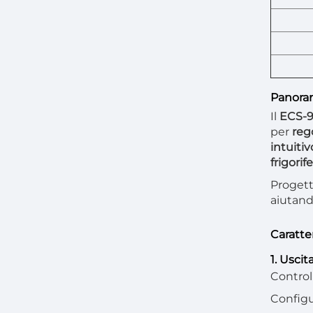
Panoram
Il
ECS-9
per
reg
intuiti
frigorif
Proget
aiutando
Caratter
1. Usci
Control
Configu