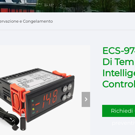
servazione e Congelamento
ECS-974
Di Tem
Intellig
Contro
Richiedi
preventi