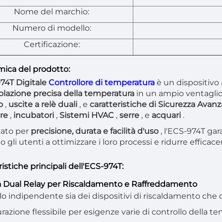
Nome del marchio:
Numero di modello:
Certificazione:
ica del prodotto:
74T Digitale
Controllore di temperatura
è un dispositivo
olazione precisa della temperatura
in un ampio ventaglio
vo
,
uscite a relè duali
, e
caratteristiche di Sicurezza Avan
ere
,
incubatori
,
Sistemi HVAC
,
serre
, e
acquari
.
tato per
precisione, durata e facilità d'uso
, l'ECS-974T gar
 gli utenti a ottimizzare i loro processi e ridurre efficac
istiche principali dell'ECS-974T:
ta Dual Relay per Riscaldamento e Raffreddamento
lo indipendente sia dei dispositivi di riscaldamento che d
razione flessibile per esigenze varie di controllo della t