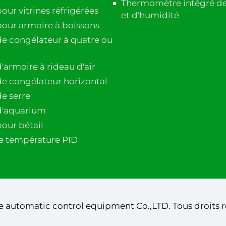
Thermomètre intégré d
ur vitrines réfrigérées
et d'humidité
our armoire à boissons
e congélateur à quatre ou
'armoire à rideau d'air
e congélateur horizontal
e serre
d'aquarium
our bétail
e température PID
 automatic control equipment Co.,LTD. Tous droits r