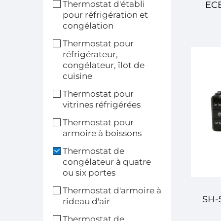
Thermostat d'établi
ECB
pour réfrigération et
congélation
de T
Thermostat pour
réfrigérateur,
So
congélateur, îlot de
cuisine
Fi
Thermostat pour
vitrines réfrigérées
Thermostat pour
T
armoire à boissons
Thermostat de
U
congélateur à quatre
ou six portes
Thermostat d'armoire à
SH-
rideau d'air
Thermostat de