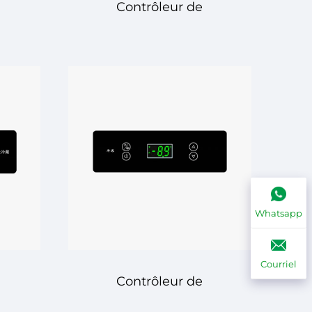
Contrôleur de
al
Température Digital
ion
ECS-974neo – Contrôle
de Température Avancé
les
avec une Précision
Whatsapp
s
Renforcée
Courriel
Contrôleur de