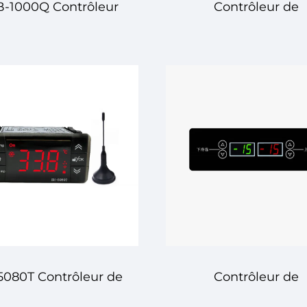
-1000Q Contrôleur
Contrôleur de
empérature Digital –
Température Digit
lution Avancée et
ETC-512B – Régulat
able de Contrôle de
Précise de la
empérature pour
Température pour 
sage Industriel et
Systèmes Avancé
Commercial
5080T Contrôleur de
Contrôleur de