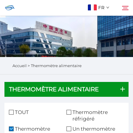
FR
À Propos De Nous
Rechercher
Produits
Accueil >
Thermomètre alimentaire
Contactez-Nous
THERMOMÈTRE ALIMENTAIRE
TOUT
Thermomètre
réfrigéré
Thermomètre
Un thermomètre