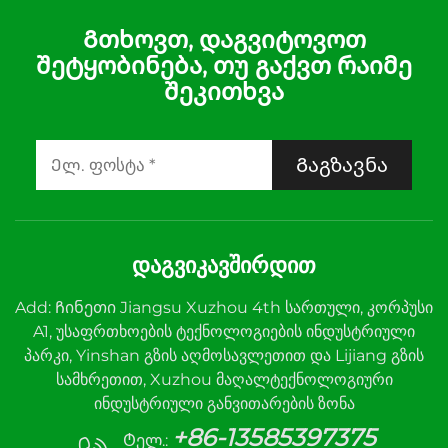
დამოკიდებული
ტემპერატურის
ტემპერატურის
კონტროლი ეფექტური
Გთხოვთ, დაგვიტოვოთ
შეტყობინება, თუ გაქვთ რაიმე
კონტროლი
სისტემის მართვისთვის
შეკითხვა
განსხვავებული
აპლიკაციებისთვის
Გაგზავნა
ᲓᲐᲒᲕᲘᲙᲐᲕᲨᲘᲠᲓᲘᲗ
Add: Ჩინეთი Jiangsu Xuzhou 4th სართული, კორპუსი
A1, უსაფრთხოების ტექნოლოგიების ინდუსტრიული
პარკი, Yinshan გზის აღმოსავლეთით და Lijiang გზის
სამხრეთით, Xuzhou მაღალტექნოლოგიური
ინდუსტრიული განვითარების ზონა
+86-13585397375
Ტელ.: