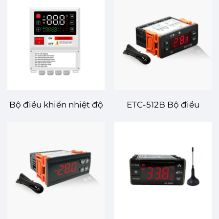
Bộ điều khiển nhiệt độ
ETC-512B Bộ điều
kỹ thuật số ECB-1000Q
khiển nhiệt độ kỹ thuật
– Giải pháp kiểm soát
số – Điều chỉnh nhiệt
nhiệt độ tiên tiến và
độ chính xác cho các
đáng tin cậy cho sử
hệ thống tiên tiến
dụng công nghiệp và
thương mại