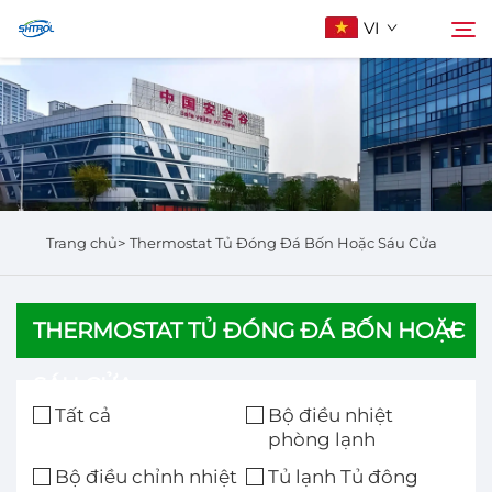
VI
Giới Thiệu Về Chúng Tôi
Tìm kiếm
Sản Phẩm
Trang chủ>
Thermostat Tủ Đóng Đá Bốn Hoặc Sáu Cửa
Liên Hệ Chúng Tôi
THERMOSTAT TỦ ĐÓNG ĐÁ BỐN HOẶC
SÁU CỬA
Tất cả
Bộ điều nhiệt
phòng lạnh
Bộ điều chỉnh nhiệt
Tủ lạnh Tủ đông