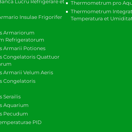
anca Lucru Refrigerare et
Thermometrum pro Aqu
Thermometrum Integra
rmario Insulae Frigorifer
Temperatura et Umidita
s Armariorum
um Refrigeratorum
 Armarii Potiones
 Congelatoris Quattuor
tarum
 Armarii Velum Aeris
 Congelatoris
 Serailis
s Aquarium
us Pecudum
Temperaturae PID