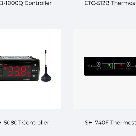
B-1000Q Controller
ETC-512B Thermos
eraturae Digitalis –
Digitalis – Praeci
tio Praeceps et Fida
Temperaturae Regul
pro Controle
pro Systematibu
mperaturae pro Usu
Progressivis
Industriali et
Commerciali
-5080T Controller
SH-740F Thermost