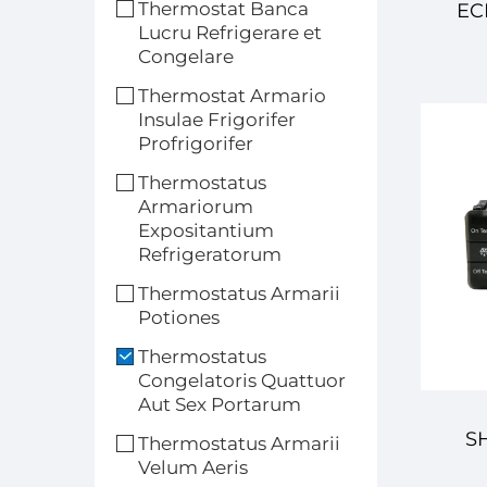
Thermostat Banca
EC
Lucru Refrigerare et
Congelare
Temp
Thermostat Armario
Insulae Frigorifer
Solu
Profrigorifer
Thermostatus
Armariorum
Expositantium
Refrigeratorum
Te
Thermostatus Armarii
Potiones
Thermostatus
Congelatoris Quattuor
Aut Sex Portarum
SH
Thermostatus Armarii
Velum Aeris