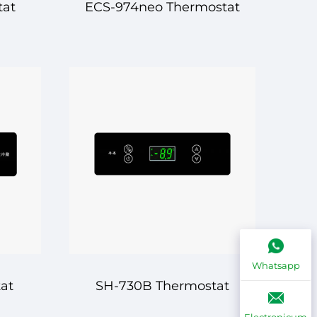
tat
ECS-974neo Thermostat
sa
Digitalis – Progressiva
atio
Temperaturae Regulatio
s
cum Praeclaritate Aucta
Whatsapp
at
SH-730B Thermostat