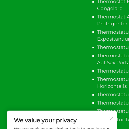
Thermostat B
Congelare
Thermostat A
Profrigorifer
Thermostatu
Expositanti
Thermostatus
Thermostatus
Aut Sex Por
Thermostatus
Thermostatus
Horizontalis
Thermostatus
Thermostatu
Thermostat
Controlitor 
We value your privacy
We use cookies and similar tools to provide our