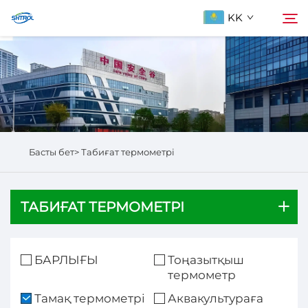
KK
Біздің туралы
Іздеу
Продукциялар
Басты бет>
Табиғат термометрі
Бізбен хабарласыңы
ТАБИҒАТ ТЕРМОМЕТРІ
БАРЛЫҒЫ
Тоңазытқыш
термометр
Тамақ термометрі
Аквакультураға