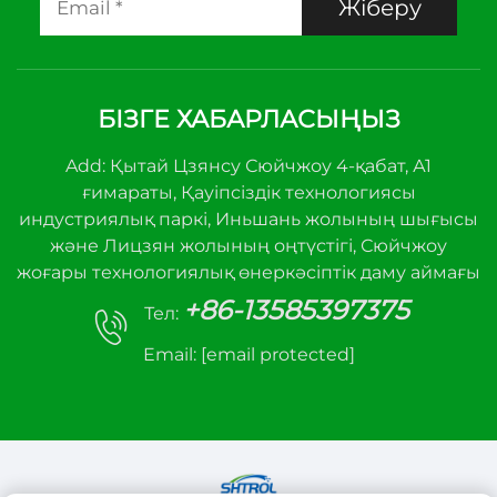
Жіберу
БІЗГЕ ХАБАРЛАСЫҢЫЗ
Add: Қытай Цзянсу Сюйчжоу 4-қабат, А1
ғимараты, Қауіпсіздік технологиясы
индустриялық паркі, Иньшань жолының шығысы
және Лицзян жолының оңтүстігі, Сюйчжоу
жоғары технологиялық өнеркәсіптік даму аймағы
+86-13585397375
Тел:
Email:
[email protected]