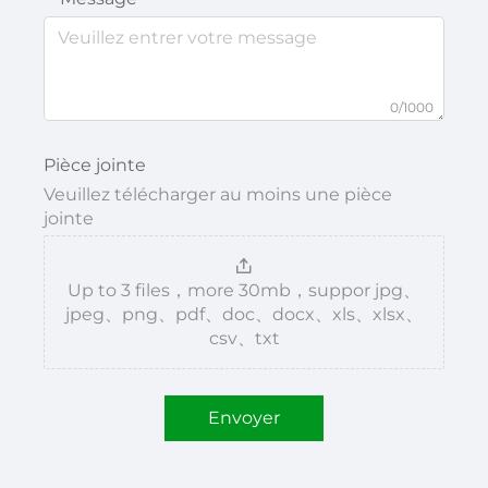
0/1000
Pièce jointe
Veuillez télécharger au moins une pièce
jointe
Up to 3 files，more 30mb，suppor jpg、
jpeg、png、pdf、doc、docx、xls、xlsx、
csv、txt
Envoyer