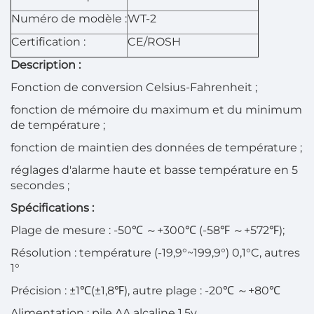
Numéro de modèle :
WT-2
Certification :
CE/ROSH
Description :
Fonction de conversion Celsius-Fahrenheit ;
fonction de mémoire du maximum et du minimum
de température ;
fonction de maintien des données de température ;
réglages d'alarme haute et basse température en 5
secondes ;
Spécifications :
Plage de mesure : -50℃
～
+300℃ (-58℉
～
+572℉);
Résolution : température (-19,9°~199,9°) 0,1°C, autres
1°
Précision : ±1℃(±1,8℉), autre plage : -20℃
～
+80℃
Alimentation : pile AA alcaline 1.5v