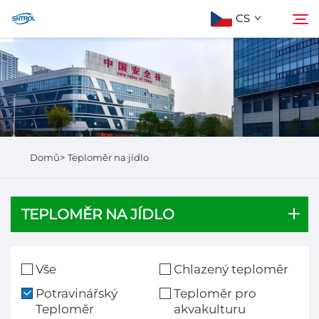
CS
Informace o nás
Hledat
Produkty
Domů>
Teploměr na jídlo
Kontaktujte nás
TEPLOMĚR NA JÍDLO
Vše
Chlazený teploměr
Potravinářský
Teploměr pro
Teploměr
akvakulturu