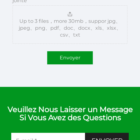
jointe
Up to 3 files，more 30mb，suppor jpg、
jpeg、png、pdf、doc、docx、xls、xlsx、
csv、txt
Envoyer
Veuillez Nous Laisser un Message
Si Vous Avez des Questions