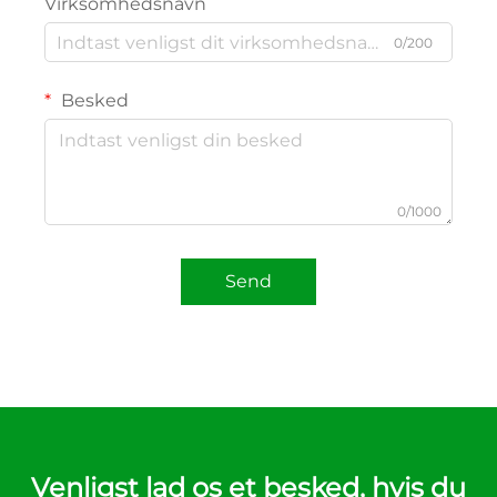
Virksomhedsnavn
0/200
Besked
0/1000
Send
Venligst lad os et besked, hvis du