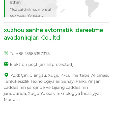
"Tez çatdırılma, məhsul
çox yaxşı. Yenidən
sifariş edəcəyəm!"
Liam:
xuzhou sanhe avtomatik idarəetmə
"Bu çox yaxşı! İdeal ölç
avadanlıqları Co., ltd
və keyfiyyət. Hər
quruşu dəyərlidir!"
Sofiya:
Tel:
+86-13585397375
"Çox gəlincə dizayn,
Elektron poçt:
[email protected]
istifadəsi çox asandır.
Ən yüksək şəkildə
Add: Çin, Ciangsu, Xüçju, 4-cü mərtəbə, A1 binası,
təqdim edirəm!"
Təhlükəsizlik Texnologiyaları Sənayi Parkı, Yinşan
caddesinin şərqində və Lijiang caddesinin
janubunda, Xüçju Yüksək Texnologiya İncasiyyat
Mərkəzi