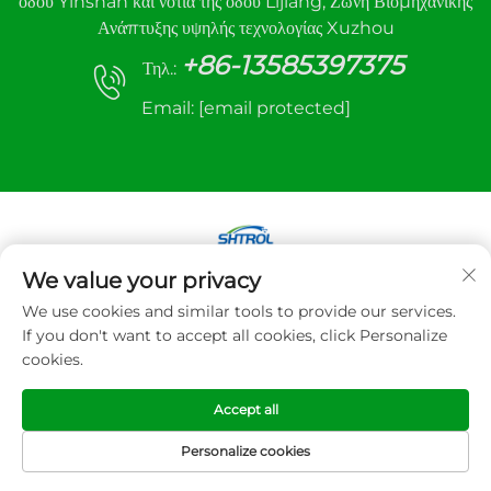
οδού Yinshan και νότια της οδού Lijiang, Ζώνη Βιομηχανικής
Ανάπτυξης υψηλής τεχνολογίας Xuzhou
+86-13585397375
Τηλ.:
Email:
[email protected]
We value your privacy
Πνευματικά δικαιώματα © 2025 Xuzhou sanhe
We use cookies and similar tools to provide our services.
Automatic Control equipment Co.,LTD. Με την
If you don't want to accept all cookies, click Personalize
επιφύλαξη παντός δικαιώματος
cookies.
Πολιτική Απορρήτου
Accept all
Personalize cookies
ΑΡΧΙΚΗ ΣΕΛΙΔΑ
ΠΡΟΪΌΝΤΑ
ΗΛ.
ΤΗΛ
ΤΑΧΥΔΡΟΜΕΊΟ