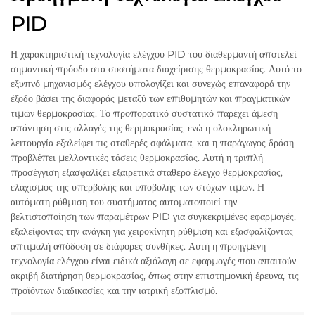
PID
Η χαρακτηριστική τεχνολογία ελέγχου PID του διαθερμαντή αποτελεί
σημαντική πρόοδο στα συστήματα διαχείρισης θερμοκρασίας. Αυτό το
εξυπνό μηχανισμός ελέγχου υπολογίζει και συνεχώς επαναφορά την
έξοδο βάσει της διαφοράς μεταξύ των επιθυμητών και πραγματικών
τιμών θερμοκρασίας. Το προπορατικό συστατικό παρέχει άμεση
απάντηση στις αλλαγές της θερμοκρασίας, ενώ η ολοκληρωτική
λειτουργία εξαλείφει τις σταθερές σφάλματα, και η παράγωγος δράση
προβλέπει μελλοντικές τάσεις θερμοκρασίας. Αυτή η τριπλή
προσέγγιση εξασφαλίζει εξαιρετικά σταθερό έλεγχο θερμοκρασίας,
ελαχισμός της υπερβολής και υποβολής των στόχων τιμών. Η
αυτόματη ρύθμιση του συστήματος αυτοματοποιεί την
βελτιστοποίηση των παραμέτρων PID για συγκεκριμένες εφαρμογές,
εξαλείφοντας την ανάγκη για χειροκίνητη ρύθμιση και εξασφαλίζοντας
απτιμαλή απόδοση σε διάφορες συνθήκες. Αυτή η προηγμένη
τεχνολογία ελέγχου είναι ειδικά αξιόλογη σε εφαρμογές που απαιτούν
ακριβή διατήρηση θερμοκρασίας, όπως στην επιστημονική έρευνα, τις
προϊόντων διαδικασίες και την ιατρική εξοπλισμό.