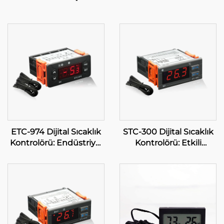
ETC-974 Dijital Sıcaklık
STC-300 Dijital Sıcaklık
Kontrolörü: Endüstriyel
Kontrolörü: Etkili
Uygulamalar için
Sıcaklık Yönetimi için
Yüksek Performanslı,
Kesinlik ve Çeşitlilik
Kesin Sıcaklık Kontrolü