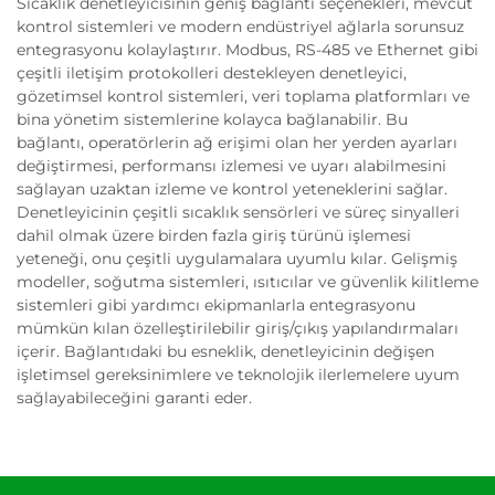
Sıcaklık denetleyicisinin geniş bağlantı seçenekleri, mevcut
kontrol sistemleri ve modern endüstriyel ağlarla sorunsuz
entegrasyonu kolaylaştırır. Modbus, RS-485 ve Ethernet gibi
çeşitli iletişim protokolleri destekleyen denetleyici,
gözetimsel kontrol sistemleri, veri toplama platformları ve
bina yönetim sistemlerine kolayca bağlanabilir. Bu
bağlantı, operatörlerin ağ erişimi olan her yerden ayarları
değiştirmesi, performansı izlemesi ve uyarı alabilmesini
sağlayan uzaktan izleme ve kontrol yeteneklerini sağlar.
Denetleyicinin çeşitli sıcaklık sensörleri ve süreç sinyalleri
dahil olmak üzere birden fazla giriş türünü işlemesi
yeteneği, onu çeşitli uygulamalara uyumlu kılar. Gelişmiş
modeller, soğutma sistemleri, ısıtıcılar ve güvenlik kilitleme
sistemleri gibi yardımcı ekipmanlarla entegrasyonu
mümkün kılan özelleştirilebilir giriş/çıkış yapılandırmaları
içerir. Bağlantıdaki bu esneklik, denetleyicinin değişen
işletimsel gereksinimlere ve teknolojik ilerlemelere uyum
sağlayabileceğini garanti eder.