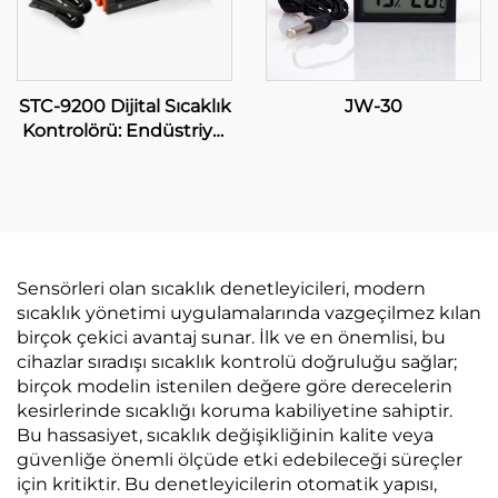
STC-9200 Dijital Sıcaklık
JW-30
Kontrolörü: Endüstriyel
ve Ticari Uygulamalar
için Gelişmiş, Çok
Aşamalı Sıcaklık
Kontrolü
Sensörleri olan sıcaklık denetleyicileri, modern
sıcaklık yönetimi uygulamalarında vazgeçilmez kılan
birçok çekici avantaj sunar. İlk ve en önemlisi, bu
cihazlar sıradışı sıcaklık kontrolü doğruluğu sağlar;
birçok modelin istenilen değere göre derecelerin
kesirlerinde sıcaklığı koruma kabiliyetine sahiptir.
Bu hassasiyet, sıcaklık değişikliğinin kalite veya
güvenliğe önemli ölçüde etki edebileceği süreçler
için kritiktir. Bu denetleyicilerin otomatik yapısı,