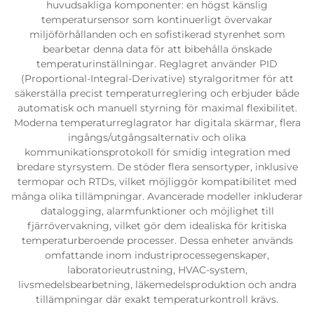
huvudsakliga komponenter: en högst känslig
temperatursensor som kontinuerligt övervakar
miljöförhållanden och en sofistikerad styrenhet som
bearbetar denna data för att bibehålla önskade
temperaturinställningar. Reglagret använder PID
(Proportional-Integral-Derivative) styralgoritmer för att
säkerställa precist temperaturreglering och erbjuder både
automatisk och manuell styrning för maximal flexibilitet.
Moderna temperaturreglagrator har digitala skärmar, flera
ingångs/utgångsalternativ och olika
kommunikationsprotokoll för smidig integration med
bredare styrsystem. De stöder flera sensortyper, inklusive
termopar och RTDs, vilket möjliggör kompatibilitet med
många olika tillämpningar. Avancerade modeller inkluderar
datalogging, alarmfunktioner och möjlighet till
fjärrövervakning, vilket gör dem idealiska för kritiska
temperaturberoende processer. Dessa enheter används
omfattande inom industriprocessegenskaper,
laboratorieutrustning, HVAC-system,
livsmedelsbearbetning, läkemedelsproduktion och andra
tillämpningar där exakt temperaturkontroll krävs.