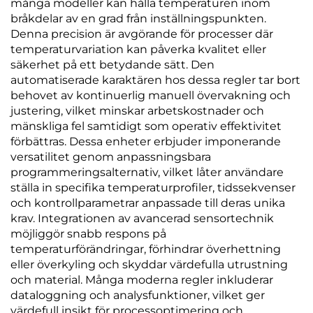
många modeller kan hålla temperaturen inom
bråkdelar av en grad från inställningspunkten.
Denna precision är avgörande för processer där
temperaturvariation kan påverka kvalitet eller
säkerhet på ett betydande sätt. Den
automatiserade karaktären hos dessa regler tar bort
behovet av kontinuerlig manuell övervakning och
justering, vilket minskar arbetskostnader och
mänskliga fel samtidigt som operativ effektivitet
förbättras. Dessa enheter erbjuder imponerande
versatilitet genom anpassningsbara
programmeringsalternativ, vilket låter användare
ställa in specifika temperaturprofiler, tidssekvenser
och kontrollparametrar anpassade till deras unika
krav. Integrationen av avancerad sensortechnik
möjliggör snabb respons på
temperaturförändringar, förhindrar överhettning
eller överkyling och skyddar värdefulla utrustning
och material. Många moderna regler inkluderar
dataloggning och analysfunktioner, vilket ger
värdefull insikt för processoptimering och