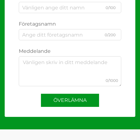
0/100
Företagsnamn
0/200
Meddelande
0/1000
ÖVERLÄMNA