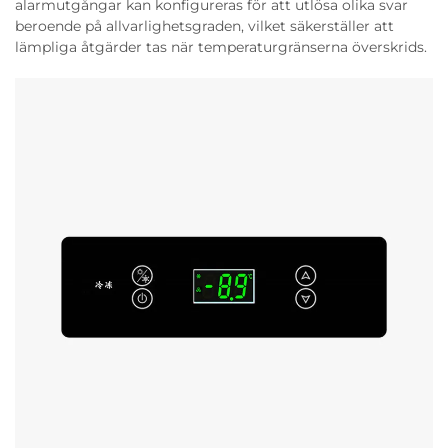
alarmutgångar kan konfigureras för att utlösa olika svar
beroende på allvarlighetsgraden, vilket säkerställer att
lämpliga åtgärder tas när temperaturgränserna överskrids.