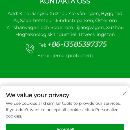
KONTAKTA OSS
Add: Kina Jiangsu Xuzhou 4:e våningen, Byggnad
A1, Säkerhetsteknikindustriparken, Öster om
Yinshanvägen och Söder om Lijiangvägen, Xuzhou
Högteknologisk Industriell Utvecklingszon
+86-13585397375
Tel:
Email:
[email protected]
We value your privacy
We use cookies and similar tools to provide our services.
Upphovsrätt © 2025 Xuzhou sanhe automatic
If you don't want to accept all cookies, click Personalize
control equipment Co.,LTD. All rätt reserverad
cookies.
Integritetspolicy
Accept all