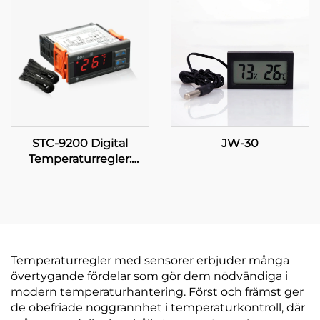
temperaturkontroll för
temperaturhantering
industriella
tillämpningar
STC-9200 Digital
JW-30
Temperaturregler:
Avancerad, flerstadig
temperaturkontroll för
industriella och
kommersiella
tillämpningar
Temperaturregler med sensorer erbjuder många
övertygande fördelar som gör dem nödvändiga i
modern temperaturhantering. Först och främst ger
de obefriade noggrannhet i temperaturkontroll, där