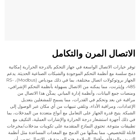
الاتصال المرن والتكامل
توفر خيارات الاتصال الواسعة في جهاز التحكم بالدرجة الحرارية إمكانية
دمج سلسة مع أنظمة التحكم الموجودة والشبكات الصناعية الحديثة. يدعم
الجهاز بروتوكولات اتصال مختلفة، بما في ذلك مودباص (Modbus)، RS-
485، وإيثرنت، مما يمكنه من الاتصال بسهولة بأنظمة التحكم الإشرافي،
ومنصات جمع البيانات، وأنظمة إدارة المباني. يمكّن هذا الاتصال من
مراقبة عن بعد وتحكم في القدرات، مما يسمح للمشغلين بتعديل
الإعدادات، ومراقبة الأداء، وتلقي تنبيهات من أي مكان عبر الوصول إلى
الشبكة. يتيح قدرة الجهاز على التعامل مع أنواع متعددة من المدخلات، بما
في ذلك أجهزة استشعار درجة الحرارة والإشارات العملية، التكيف مع
تطبيقات متنوعة. تحتوي النماذج المتقدمة على تكوينات مدخلات/مخرجات
قابلة للتخصيص، مما يمكّنها من الدمج مع المعدات المساعدة مثل أنظمة
التبريد، والمدفأة، وأقفال السلامة. هذه المرونة في الاتصال تضمن أن