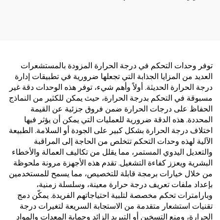
متقدم متعدد المراحل في
درجة الحرارة للتطبيقات
الصناعية والتجارية
توفر وحدات التحكم في درجة الحرارة المزودة بالمستشعرات
العديد من المزايا الجذابة التي تجعلها ضرورية في تطبيقات إدارة
درجة الحرارة الحديثة. أولاً وأهم شيء، توفر هذه الوحدات دقة غير
مسبوقة في التحكم بدرجة الحرارة، حيث يمكن للكثير من النماذج
الحفاظ على درجات الحرارة ضمن فروق جزئية عن القيمة
المحددة. هذه الدقة ضرورية للعمليات التي يمكن أن يؤثر فيها
اختلاف درجة الحرارة بشكل كبير على الجودة أو السلامة. الطبيعة
الآلية لهذه وحدات التحكم تتخلص من الحاجة إلى المراقبة
والتعديل اليدوي المستمر، مما يقلل من تكاليف العمالة والأخطاء
البشرية ويعزز كفاءة التشغيل. تقدم هذه الأجهزة مرونة ملحوظة
من خلال خيارات برمجة قابلة للتخصيص، مما يسمح للمستخدمين
بإعداد ملفات تعريف درجة حرارة معينة، وسلسلة زمنية،
وبارامترات تحكم مخصصة لتلبية احتياجاتهم الفريدة. يمكّن دمج
تقنيات استشعار متقدمة من الاستجابة السريعة لتغيرات درجة
الحرارة، ومنع التسخين أو التبريد الزائد وحماية المعدات والمواد