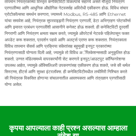
तापमान नियंत्रकाच्या विस्तृत कनेक्टिविटी विकल्पांचे सहाय्ये असते मौजूदा नियंत्रण
प्रणालींच्या आणि आधुनिक औद्योगिक नेटवर्क्सह अविरोधी एकीकरण होऊ. विविध संचार
प्रोटोकॉल्सचा समर्थन करणारा, ज्यामध्ये Modbus, RS-485 आणि Ethernet
यांचा समावेश आहे, नियंत्रक सुपरवाइझरी नियंत्रण प्रणालीं, डेटा अभिग्रहण प्लेटफॉर्म्स
आणि इमारत प्रबंधन प्रणालींशी आसानीने कनेक्ट होऊ शकतो. ही कनेक्टिविटी दूरदर्शी
निगराणी आणि नियंत्रण क्षमता सक्षम करते, ज्यामुळे ऑपरेटर्स नेटवर्क पहिलेपासून फक्त
अपडेट करू शकतात, प्रदर्शन पहावे आणि अलर्ट्स प्राप्त करू शकतात. नियंत्रकाला
विविध तापमान सेंसर्स आणि प्रक्रिया संकेतांसह बहुमुखी इनपुट प्रकारांच्या
नियंत्रणासाठी योग्यता दिली आहे, ज्यामुळे तो विविध अॅप्लिकेशन्ससाठी अनुकूलित होऊ
शकतो. उन्नत मॉडेल्समध्ये वापरकर्त्यांनी सेट करणारे इनपुट/आउटपुट कॉन्फिगरेशन्स
उपलब्ध आहेत, ज्यामुळे ऑक्सिलिअरी उपकरणांसह एकीकरण होऊ शकते, जसे की थर्मल
सिस्टम्स, हीटर्स आणि सुरक्षा इंटरलॉक्स. ही कनेक्टिविटीमधील लचीमिरी निश्चित करते
की नियंत्रक विकसित होणाऱ्या संचालनातील आवश्यकता आणि तंत्रज्ञान प्रगतीसाठी
योग्य असेल.
कृपया आपल्याला काही प्रश्न असल्यास आम्हाला
संदेश द्या