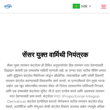
MR
आमच्याबद्दल
शोधा
उत्पादे
सेंसर युक्त वार्मिथी नियंत्रक
आम्हाला संपर्क करा
सेंसर युक्त तापमान कंट्रोलर ही विविध अनुप्रयोगांत ठीक तापमान स्तर ठेवण्यासाठी
डिझाइन केलेली एक उच्चकोश माहिती प्रणाली आहे. हा उन्नत यंत्र सटीक सेंसिंग क्षमता
आणि बुद्धिमान कंट्रोल मैकेनिजम जोडून औद्योगिक, व्यावसायिक आणि घरेशी ठिकाणी
तापमान कंट्रोल करण्यासाठी विश्वसनीय कार्य करतो. या प्रणालीमध्ये दोन मुख्य घटक
आहेत: एक खूप संवेदनशील तापमान सेंसर जी निरंतर वातावरणीय परिस्थिती निगडते,
आणि एक उच्चकोश कंट्रोलर युनिट जी हे डाटा प्रसेस करते आणि आवश्यक तापमान
स्तर ठेवण्यासाठी काम करते. कंट्रोलर PID (Proportional-Integral-
Derivative) कंट्रोल एल्गोरिदम वापरते जेणेकरून सटीक तापमान कंट्रोल होऊ
शकते, अटॉमॅटिक आणि मॅन्युअल दोन्ही कंट्रोल विकल्प उपलब्ध आहेत ज्यामुळे अधिक