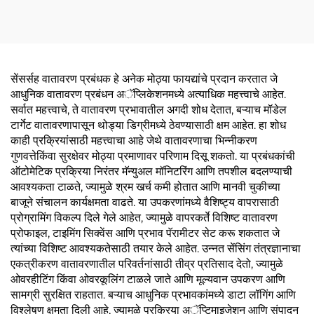
तापमान नियंत्रण
सेंसर्सह वातावरण प्रबंधक हे अनेक मोठ्या फायद्यांचे प्रदान करतात जे
आधुनिक वातावरण प्रबंधन अॅप्लिकेशनमध्ये अत्याधिक महत्त्वाचे आहेत.
सर्वात महत्त्वाचे, ते वातावरण प्रभावातील अगदी शोध देतात, बऱ्याच मॉडेल
टार्गेट वातावरणापासून थोड्या डिग्रीमध्ये ठेवण्यासाठी क्षम आहेत. हा शोध
काही प्रक्रियांसाठी महत्त्वाचा आहे जेथे वातावरणाचा भिन्नीकरण
गुणवत्तेकिंवा सुरक्षेवर मोठ्या प्रमाणावर परिणाम दिसू शकतो. या प्रबंधकांची
ऑटोमेटिक प्रक्रिया निरंतर मॅन्युअल मॉनिटरिंग आणि तपशील बदलण्याची
आवश्यकता टाळते, ज्यामुळे श्रम खर्च कमी होतात आणि मानवी चुकीच्या
बाजूने संचालन कार्यक्षमता वाढते. या उपकरणांमध्ये वैशिष्ट्य वापरासाठी
प्रोग्रामिंग विकल्प दिले गेले आहेत, ज्यामुळे वापरकर्ते विशिष्ट वातावरण
प्रोफाइल, टाइमिंग सिक्वेंस आणि प्रभाव पॅरामीटर सेट करू शकतात जे
त्यांच्या विशिष्ट आवश्यकतेसाठी तयार केले आहेत. उन्नत सेंसिंग तंत्रज्ञानाचा
एकत्रीकरण वातावरणातील परिवर्तनांसाठी तीव्र प्रतिसाद देतो, ज्यामुळे
ओवरहीटिंग किंवा ओवरकूलिंग टाळले जाते आणि मूल्यवान उपकरण आणि
सामग्री सुरक्षित राहतात. बऱ्याच आधुनिक प्रभावकांमध्ये डाटा लॉगिंग आणि
विश्लेषण क्षमता दिली आहे, ज्यामुळे प्रक्रिया अॅप्टिमाइजेशन आणि संपादन