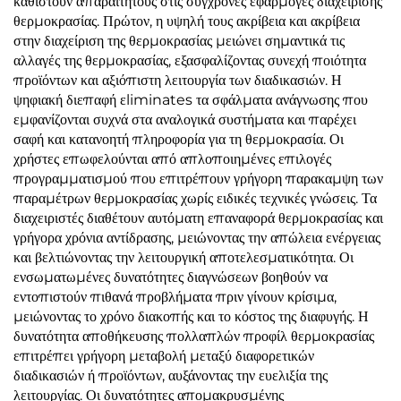
καθιστούν απαραίτητους στις σύγχρονες εφαρμογές διαχείρισης
θερμοκρασίας. Πρώτον, η υψηλή τους ακρίβεια και ακρίβεια
στην διαχείριση της θερμοκρασίας μειώνει σημαντικά τις
αλλαγές της θερμοκρασίας, εξασφαλίζοντας συνεχή ποιότητα
προϊόντων και αξιόπιστη λειτουργία των διαδικασιών. Η
ψηφιακή διεπαφή εliminates τα σφάλματα ανάγνωσης που
εμφανίζονται συχνά στα αναλογικά συστήματα και παρέχει
σαφή και κατανοητή πληροφορία για τη θερμοκρασία. Οι
χρήστες επωφελούνται από απλοποιημένες επιλογές
προγραμματισμού που επιτρέπουν γρήγορη παρακαμψη των
παραμέτρων θερμοκρασίας χωρίς ειδικές τεχνικές γνώσεις. Τα
διαχειριστές διαθέτουν αυτόματη επαναφορά θερμοκρασίας και
γρήγορα χρόνια αντίδρασης, μειώνοντας την απώλεια ενέργειας
και βελτιώνοντας την λειτουργική αποτελεσματικότητα. Οι
ενσωματωμένες δυνατότητες διαγνώσεων βοηθούν να
εντοπιστούν πιθανά προβλήματα πριν γίνουν κρίσιμα,
μειώνοντας το χρόνο διακοπής και το κόστος της διαφυγής. Η
δυνατότητα αποθήκευσης πολλαπλών προφίλ θερμοκρασίας
επιτρέπει γρήγορη μεταβολή μεταξύ διαφορετικών
διαδικασιών ή προϊόντων, αυξάνοντας την ευελιξία της
λειτουργίας. Οι δυνατότητες απομακρυσμένης