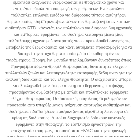
εμφανίζει αναγνώσεις θερμοκρασίας σε πραγματικό χρόνο και
επιτρέπει εύκολη προσαρμογή των ρυθμίσεων. Ενσωματώνει
πολλαπλές επιλογές εισόδου για διάφορους τύπους αισθητήρων
θερμοκρασίας, συμπεριλαμβανομένων των θερμοζευγμάτων και των
αισθητήρων RTD, κάνοντάς τον πολύπλοκο για διάφορες βιομηχανικές
και εμπορικές εφαρμογές. Το σύστημα λειτουργεί μέσω μιας
πολύπλοκης μηχανισμού ανατροπής που παρακολουθεί συνεχώς τις
μεταβολές της θερμοκρασίας και κάνει αυτόματες προσαρμογές για να
διατηρεί την στόχο θερμοκρασία μέσα σε καθορισμένους
παράμετρους. Προηγμένα μοντέλα περιλαμβάνουν δυνατότητες όπως
προγραμματιζόμενα προφίλ θερμοκρασίας, δυνατότητες ελέγχου
πολλαπλών ζωνών και λειτουργικότητα καταγραφής δεδομένων για την
ανάλυση διαδικασίας και τον έλεγχο ποιότητας. Ο διαχειριστής μπορεί
να ολοκληρωθεί με διάφορα συστήματα θερμανσης και ψύξης,
προσφέροντας συμβατότητα με απλές και πολύπλοκες εφαρμογές
ελέγχου θερμοκρασίας. Οι συστατικές ασφαλείας περιλαμβάνουν
προστασία από υπερθέρμανση, ανίχνευση αποτυχίας αισθητήρων και
συστήματα ειδοποιήσεων, εξασφαλίζοντας αξιόπιστη λειτουργία σε
κρίσιμες διαδικασίες. Αυτοί οι διαχειριστές βρίσκουν κανονικές
εφαρμογές στην παραγωγή, το εξοπλισμό εργαστηρίων, την
επεξεργασία τροφίμων, τα συστήματα HVAC και την παραγωγή