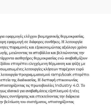
ια εφαρμογές ελέγχου βιομηχανικής θερμοκρασίας.
ήγορη εφαρμογή σε διάφορες συνθήκες. Η λειτουργία
ίνητες παραμονές και εξοικονομώντας αξιόλογο χρόνο
ωγής, μειώνοντας τα αποβάλλα και βελτιώνοντας την
πάρχοντα αισθητήρες θερμοκρασίας ενώ αναβαθμίζουν
 εξόδου επιτρέπει ελεγχόμενη θέρμανση και ψύξη με
 ενσωματωμένες λειτουργίες κλήσεων παρέχουν ευρύ
ς. Η λειτουργία προγραμματισμού ramp/soak επιτρέπει
πεία της διαδικασίας. Η διεπαφή επικοινωνίας
οστηρίζοντας τις πρωτοβουλίες Industry 4.0. Το
γως ιδανικό για αναβαθμίσεις εξοπλισμού ή νέες
νάγκες συντήρησης και επεκτείνοντας την διάρκεια
την βελτίωση του συστήματος, υποστηρίζοντας