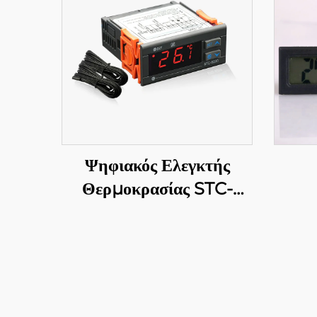
Ψηφιακός Ελεγκτής
Θερμοκρασίας STC-
9200: Προηγμένος,
πολυσταδιακός έλεγχος
θερμοκρασίας για
βιομηχανικές και
εμπορικές εφαρμογές