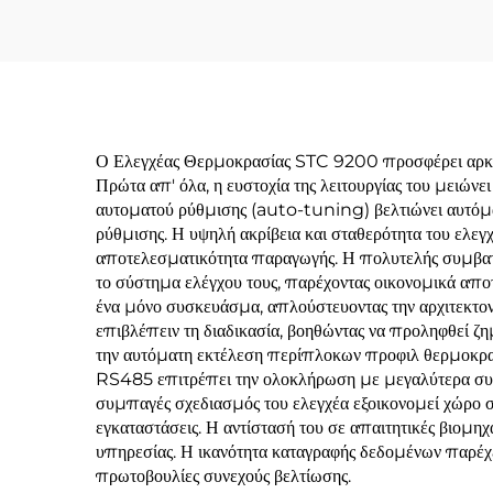
Ο Ελεγχέας Θερμοκρασίας STC 9200 προσφέρει αρκετά
Πρώτα απ' όλα, η ευστοχία της λειτουργίας του μειώνε
αυτοματού ρύθμισης (auto-tuning) βελτιώνει αυτόματ
ρύθμισης. Η υψηλή ακρίβεια και σταθερότητα του ελεγ
αποτελεσματικότητα παραγωγής. Η πολυτελής συμβατό
το σύστημα ελέγχου τους, παρέχοντας οικονομικά απο
ένα μόνο συσκευάσμα, απλούστευοντας την αρχιτεκτον
επιβλέπειν τη διαδικασία, βοηθώντας να προληφθεί ζ
την αυτόματη εκτέλεση περίπλοκων προφιλ θερμοκρασί
RS485 επιτρέπει την ολοκλήρωση με μεγαλύτερα συσ
συμπαγές σχεδιασμός του ελεγχέα εξοικονομεί χώρο στ
εγκαταστάσεις. Η αντίστασή του σε απαιτητικές βιομηχα
υπηρεσίας. Η ικανότητα καταγραφής δεδομένων παρέχει
πρωτοβουλίες συνεχούς βελτίωσης.