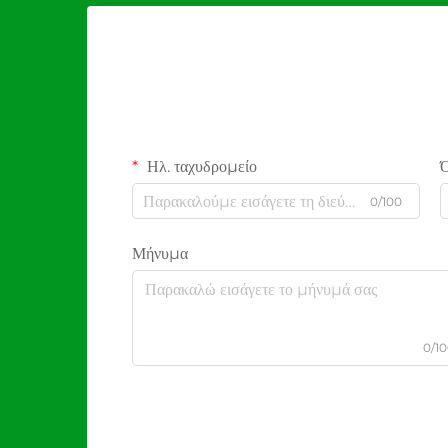
Ηλ. ταχυδρομείο
0/100
Μήνυμα
0/1