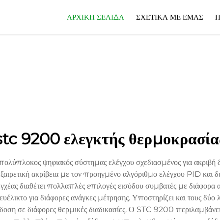
ΑΡΧΙΚΉ ΣΕΛΊΔΑ
ΣΧΕΤΙΚΆ ΜΕ ΕΜΆΣ
Π
stc 9200 ελεγκτής θερμοκρασία
ολύπλοκος ψηφιακός σύστημας ελέγχου σχεδιασμένος για ακριβή δι
ξαιρετική ακρίβεια με τον προηγμένο αλγόριθμο ελέγχου PID και δι
λεγχέας διαθέτει πολλαπλές επιλογές εισόδου συμβατές με διάφορ
έλικτο για διάφορες ανάγκες μέτρησης. Υποστηρίζει και τους δύο 
δοση σε διάφορες θερμικές διαδικασίες. Ο STC 9200 περιλαμβάνε