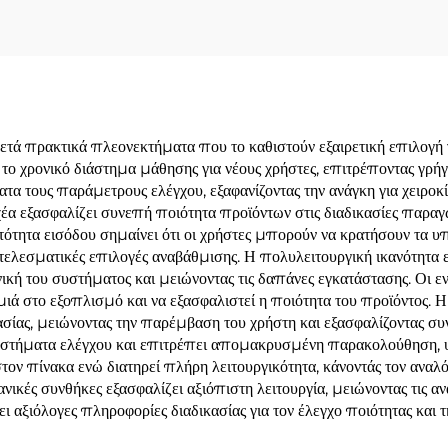
 πρακτικά πλεονεκτήματα που το καθιστούν εξαιρετική επιλογή γ
ι το χρονικό διάστημα μάθησης για νέους χρήστες, επιτρέποντας γρ
α τους παράμετρους ελέγχου, εξαφανίζοντας την ανάγκη για χειροκ
χέα εξασφαλίζει συνεπή ποιότητα προϊόντων στις διαδικασίες παραγ
τητα εισόδου σημαίνει ότι οι χρήστες μπορούν να κρατήσουν τα υ
τελεσματικές επιλογές αναβάθμισης. Η πολυλειτουργική ικανότητα
ική του συστήματος και μειώνοντας τις δαπάνες εγκατάστασης. Οι
ημιά στο εξοπλισμό και να εξασφαλιστεί η ποιότητα του προϊόντο
ας, μειώνοντας την παρέμβαση του χρήστη και εξασφαλίζοντας συνε
τήματα ελέγχου και επιτρέπει απομακρυσμένη παρακολούθηση, υπ
ον πίνακα ενώ διατηρεί πλήρη λειτουργικότητα, κάνοντάς τον αναλό
νικές συνθήκες εξασφαλίζει αξιόπιστη λειτουργία, μειώνοντας τις α
 αξιόλογες πληροφορίες διαδικασίας για τον έλεγχο ποιότητας και 