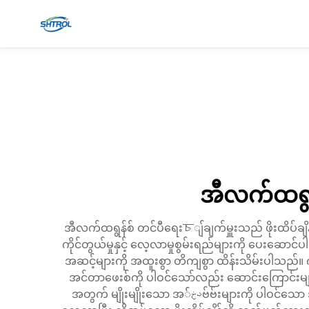
အီလက်ထရွန်
အီလက်ထရွန်စ် တင်ပီရေးচျ်ချက်မှူးသည် ဖိုးထိပ်ချိန်
ကိုင်တွယ်မှုနှင့် လေ့လာမှုစွမ်းရည်များကို ပေးဆောင်ပါ
အဆင့်များကို အထူးစွာ တိကျစွာ ထိန်းသိမ်းပါသည်။ 
အင်တာဖေးစ်ကို ပါဝင်သော်လည်း ဆောင်းကြောင်းများကို 
အတွက် မျိုးမျိုးသော အدخ်ဗ်ဗ်းများကို ပါဝင်သော အမျိုးမျိုးသော အကျိုးအကျော်များအတွက် ပြောင်းလဲနိုင်သည်။ ဒီစနစ်သည် ဖိုးထိပ်ချိန်ပြောင်းလဲမှုများကို တိုတောင်းစွာ