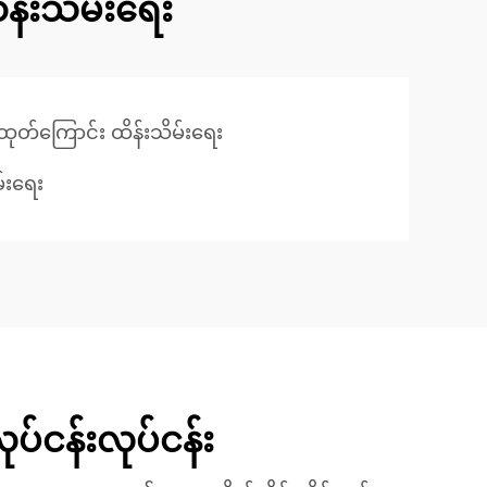
န်းသိမ်းရေး
ုတ်ကြောင်း ထိန်းသိမ်းရေး
်းရေး
 လုပ်ငန်းလုပ်ငန်း