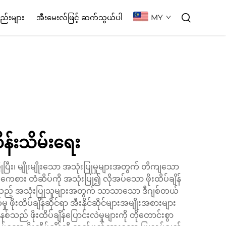
MY
စည်းများ
အီးမေးလ်ဖြင့် ဆက်သွယ်ပါ
န်းသိမ်းရေး
ြုပြီး၊ မျိုးမျိုးသော အသုံးပြုမှုများအတွက် တိကျသော
ပရိုကေစား တံဆိပ်ကို အသုံးပြု၍ လိုအပ်သော ဖိုးထိပ်ချိန်
ြသပေးသည့် အသုံးပြုသူများအတွက် သာသာသော ဒီဂျစ်တယ်
ုးထိပ်ချိန်ဆိုင်ရာ အီးနိုင်ဆိုင်များအမျိုးအစားများ