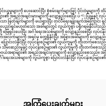
ူမှုများကို ပေးဆောင်ပြီး စုံစမ်းချက်များဖြင့် ပိုင်းဝဲမှုများကိ
ရည်အချင်းမှားများကို လျော့နည်းစေပြီး ပণုပြုမှုနှင့် လုပ်ငန်
သော ဖြတ်ချက်များကို ဖယ်ရှားပြီး တင်ပီရေးချူးချက်အကြောင်
် အထူးပညာရှင်မဟုတ်သော အခါများတွင် လွယ်ကူစွာ ပရိုဂရမ်နိုင်ပါသ
ု ဖြေရှင်းပေးပြီး အင်္ဂါရေးအသစ်များကို လျော့နည်းစေပြီး လုပ်
်အလက်များကို အရင်မှ တွေ့ရှိနိုင်ပြီး အခြားအခါများကို လျော့နည်
ြောင်းလဲနိုင်ပြီး လုပ်ငန်းစဉ်များ၏ လွယ်ကူမှုကို တိုးတက်စေသ
် သိမ်းဆည်းမှုနှင့် လုပ်ငန်းစဉ်များ၏ လွယ်ကူမှုကို တိုးတက်
းအဝယ်အရာများ၏ အရည်အချင်းမှားများကို လျော့နည်းစေသည်။ အခြာ
္ဂါရေးအသစ်များကို လွယ်ကူစွာ ပြောင်းလဲနိုင်ပြီး လုပ်ငန်းစဉ်မျာ
အကြံပေးချက်များ