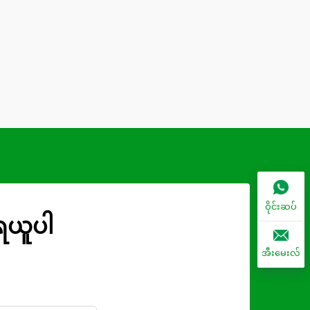
ဝိုင်းဆပ်
ုရယူပါ
အီးမေးလ်