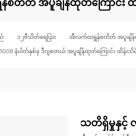
စတိတ် အပူချိန်ထုတ်ကြောင်း ထိ
ည်
၁၂ဗီသိတ်ရေပြား
အီလက်ထရွန်စတိတ် အပူချိန်ထ
3008 နံပါတ်နှစ်ခု ဒီဂျစတယ် အပူချိန်ထုတ်ကြောင်း ထိန်းသိမ
သတိရှိမှုနှင့်