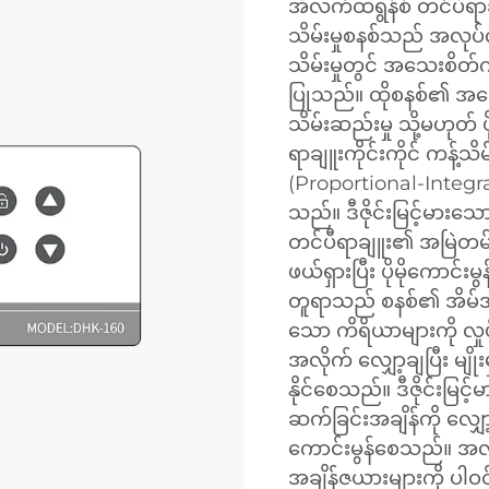
အီလက်ထရွန်စ် တင်ပီရာခ
သိမ်းမှုစနစ်သည် အလုပ်လ
သိမ်းမှုတွင် အသေးစိတ်ကိ
ပြုသည်။ ထိုစနစ်၏ အခ
သိမ်းဆည်းမှု သို့မဟုတ် ဖိ
ရာချူးကိုင်းကိုင် ကန့်သိမ
(Proportional-Integr
သည်။ ဒီဇိုင်းမြင့်မားသော
တင်ပီရာချူး၏ အမြဲတမ်းသ
ဖယ်ရှားပြီး ပိုမိုကောင်း
တူရာသည် စနစ်၏ အိမ်အားဖ
သော ကိရိယာများကို လှုပ
အလိုက် လျှော့ချပြီး မျို
နိုင်စေသည်။ ဒီဇိုင်းမြင
ဆက်ခြင်းအချိန်ကို လျှော့
ကောင်းမွန်စေသည်။ အလုပ
အချိန်ဇယားများကို ပါဝင