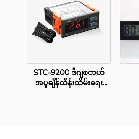
STC-9200 ဒီဂျစတယ်
အပူချိန်ထိန်းသိမ်းရေး
ကိရိယာ: လုပ်ငန်းဆိုင်ရာ
နှင့် ကုမ္ပါနီအတွက် ဆန့်
ကျင်းသော အဆင့်များရှိ
အပူချိန်ထိန်းသိမ်းမှု