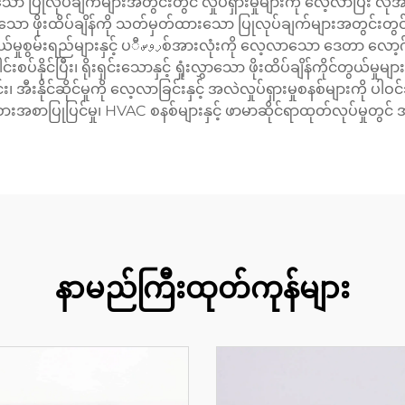
ော ပြုလုပ်ချက်များအတွင်းတွင် လှုပ်ရှားမှုများကို လေ့လာပြီး လို
ပ်သော ဖိုးထိပ်ချိန်ကို သတ်မှတ်ထားသော ပြုလုပ်ချက်များအတွင်းတွင်
ှုစွမ်းရည်များကို ပါဝင်သည်။ ကိုင်တွယ်မှူးသည် မျိုး
ပေါင်းစပ်နိုင်ပြီး၊ ရိုးရှင်းသောနှင့် ရှုံးလွှာသော ဖိုးထိပ်ချိန်ကိုင
း၊ အီးနိုင်ဆိုင်မှုကို လေ့လာခြင်းနှင့် အလဲလှုပ်ရှားမှုစနစ်များကို ပ
ားအစာပြုပြင်မှု၊ HVAC စနစ်များနှင့် ဖာမာဆိုင်ရာထုတ်လုပ်မှုတ
နာမည်ကြီးထုတ်ကုန်များ