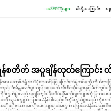
အSERTိုးများ
ငါတို့အကြောင်း
ပစ္
စတိတ် အပူချိန်ထုတ်ကြောင်း ထိ
အား ဆော့ဖ်ဝဲရှိ အগုံးအဆင်ဖြင့် ပြောင်းလဲမှုတစ်ခုကို ကိုယ်စားပ
သည်။ ဒီအိန္တလေဗ်မှူးသည် ရှေ့ခေတ် အီးနိုင်ဆိုင်များနှင့် မိုက်ကွပ်
ကိုင်တွယ်မှူးသည် အချိန်တွင်း ဖိုးထိပ်ချိန်ဖတ်ချက်များကို ပ
လွယ်ကူစွာ ပြောင်းလဲနိုင်ပါသည်။ ဒီကိုင်တွယ်မှူးသည် တိုးတက်မှု ဖိ