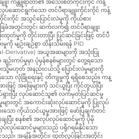
ျူး ကန္တူရာတာ၏ အသေးစိတ်ကိုင်းကိုင် ကန့်
ုပ်ဆောင်ရွက်သော တင်ပီရာချူးကိုင်းကိုင် ကန့်
ုင်းကိုင် အသွင်ပြောင်းလဲမှုကို ကိုယ်စား
ြေခံအတွင်းတွင်၊ ဆက်လက်၍ တင်ပီရာချူး
ုးထုတ်မှုကို တိုင်းတာပြီး ပြင်ဆင်ခြင်းဖြင့် တင်ပီ
်းမှုကို မျဉ်းချဉ်စွာ ထိန်းသိမ်းရန် PID
al-Derivative) အယူအဆများကို အသုံးပြု
 ချဉ်းကပ်မှုမှာ ပုံမှန်စနစ်များတွင် တွေ့ရသော
ို့မဟုတ် အနည်းငယ်သို့ ပြောင်းလဲမှုများကို
မွန်သော လုံခြုံရေးနှင့် တိကျမှုကို ရရှိစေသည်။ ကန္
ြင့် အဖြေများကို သင်ယူပြီး ကိုင်တွယ်ပြီး
်ရှားပြီး လုပ်ဆောင်သူ၏ လက်မှတ်ပြင်ဆင်မှု
းမှုများတွင် အကောင်းဆုံးလုပ်ဆောင်မှုကို ပြုလုပ်
့်မားသော ကိုယ်သင်ယူမှုအားဖြင့် ဖော်ပြချက်တင်
ချပြီး စနစ်၏ အလုပ်လုပ်ဆောင်မှုကို ပိုမို
်လုပ်ဆောင်မှုများသည် ပရိုဂရမ်နိုင်သော
်သည်၊ အချိန်အတိုင်း၊ ထုတ်လုပ်ခြင်းအတိုင်း