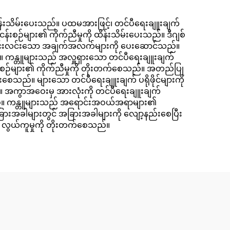
ု ထိန်းသိမ်းပေးသည်။ ပထမအားဖြင့်၊ တင်ပီရေးချူးချက်
းစဉ်များ၏ ကိုက်ညီမှုကို ထိန်းသိမ်းပေးသည်။ ဒီဂျစ်
း ရှင်းလင်းသော အချက်အလက်များကို ပေးဆောင်သည်။
ည်။ ကန္တူများသည် အလှူရှားသော တင်ပီရေးချူးချက်
ငန်းစဉ်များ၏ ကိုက်ညီမှုကို တိုးတက်စေသည်။ အတည်ပြု
းစေသည်။ များသော တင်ပီရေးချူးချက် ပရိုဖိုင်များကို
ည်။ အကွာအဝေးမှ အားလုံးကို တင်ပီရေးချူးချက်
စေသည်။ ကန္တူများသည် အရောင်းအဝယ်အရာများ၏
းအခါများတွင် အခြားအခါများကို လျော့နည်းစေပြီး
း၏ လွယ်ကူမှုကို တိုးတက်စေသည်။