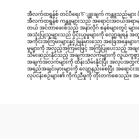
အီလက်ထရွန်စ် တင်ပီရေးচျူးချက် ကန္တူသည်များ ပိုင်းယ
အီလက်ထရွန်စ် ကန္တူများသည် အရောင်းအဝယ်အရာများ၏ အ
တယ် အင်တာဖေးစ်သည် အနာလိုဂ် စနစ်များတွင် များ
အသုံးပြုသူများသည် ပိုင်းယူမှုများကို လျှော့ချရန
အကိုင်းအကြမ်းများနှင့် မြန်မားသော အခြေအနေများကိ
မှုများကို အလှည့်အကြမ်းဖြင့် အကြံပြုပေးသည့် အချက
သိမ်းဆည်းနိုင်သည့် အချက်အလက်များကို လွယ်ကူစွာ ပ
အချက်အလက်များကို ထိန်းသိမ်းနိုင်ပြီး အလုပ်အတွက
အရည်အချင်းမှားများကို လျော့နည်းစေပြီး အရောင်
လုပ်ငန်းစဉ်များ၏ ကိုက်ညီမှုကို တိုးတက်စေသည်။ အင်