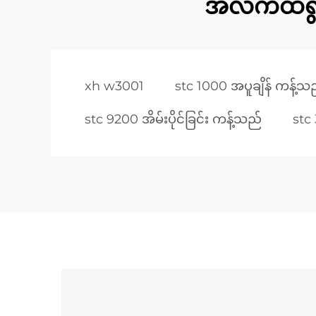
အီလက်ထရွန်
xh w3001
stc 1000 အပူချိန် ကန့်သ
stc 9200 အိမ်းပိုင်ခြင်း ကန့်သည်
stc 