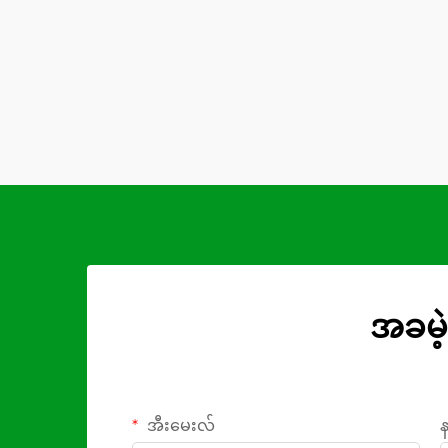
အခမဲ့
အီးမေးလ်