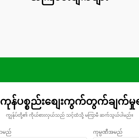
ကုန်ပစ္စည်းစျေးကွက်တွက်ချက်မှ
ကျွန်ုပ်တို့၏ ကိုယ်စားလှယ်သည် သင့်ထံသို့ မကြာမီ ဆက်သွယ်ပါမည်။
နာမည်
ကုမ္ပဏီအမည်