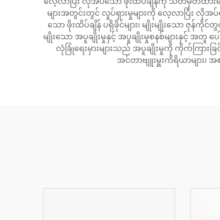
လေ့လာပြီး လိုအပ်သော ဖိုးထိပ်ချိန်ကို သတ်မှတ်ထားသ
များအတွင်းတွင် လှုပ်ရှားမှုများကို လေ့လာပြီး လိုအ
သော ဖိုးထိပ်ချိန် ပရိုဖိုင်များ၊ မျိုးမျိုးသော ဇုန်ကိုင်တွယ်မှုစွမ်းရည်များနှင့် ပروسီစ်အားလုံးကို လေ့လာသော ဒေတာ လော့ဂ်မ
မျိုးသော အပူချိုးမှုနှင့် အပူချိုးမှုစနစ်များနှင့် အတူ 
လုံခြုံရေးမှားများသည် အပူချိုးမှုကို ကိုက်ကြားခြင်
အင်တာဗျူးမှူးကိရိယာများ၊ အစ