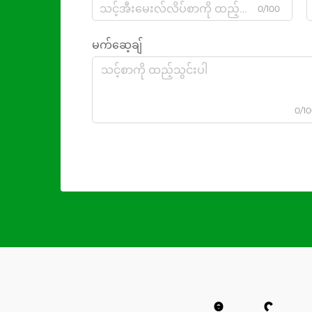
0/100
မက်ဆေ့ချ်
0/1